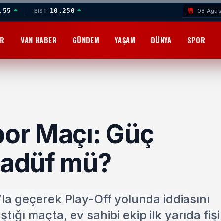
,55
10.250
BIST
08 Ağus
OR
VAN HABER
GÜNDEM
YAŞAM
DÜNYA
SPOR
or Maçı: Güç
esadüf mü?
la geçerek Play-Off yolunda iddiasını
tığı maçta, ev sahibi ekip ilk yarıda fişi