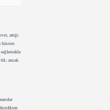
et, attığı
’un hücum
ı sağlamakla
yük; ancak
manslar
tkenlikten