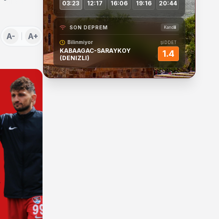
03:23
12:17
16:06
19:16
20:44
SON DEPREM
Kandilli
A-
A+
Bilinmiyor
ŞİDDET
KABAAGAC-SARAYKOY
1.4
(DENIZLI)