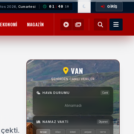
GİRİŞ
01
:
40
tos 2026,
Cumartesi
11
EKONOMI
MAGAZIN
YEMEK TARIFLERI
SAĞLIK
EĞITIM
VAN
ŞEHIRDEN CANLI VERILER
HAVA DURUMU
Canlı
Alınamadı
NAMAZ VAKTI
Diyanet
 çekti.
İMSAK
ÖĞLE
İKINDI
AKŞAM
YATSI