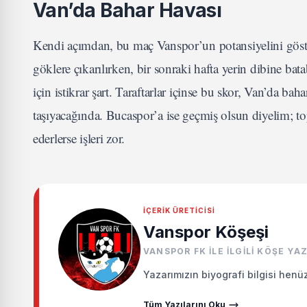
Van’da Bahar Havası
Kendi açımdan, bu maç Vanspor’un potansiyelini gösterm
göklere çıkarılırken, bir sonraki hafta yerin dibine bat
için istikrar şart. Taraftarlar içinse bu skor, Van’da ba
taşıyacağında. Bucaspor’a ise geçmiş olsun diyelim; t
ederlerse işleri zor.
İÇERIK ÜRETICISI
Vanspor Köşeşi
VANSPOR FK ILE ILGILI KÖŞE YAZ
Yazarımızın biyografi bilgisi henü
Tüm Yazılarını Oku