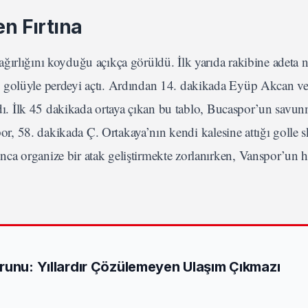
en Fırtına
ğırlığını koyduğu açıkça görüldü. İlk yarıda rakibine adeta n
n golüyle perdeyi açtı. Ardından 14. dakikada Eyüp Akcan ve
şıdı. İlk 45 dakikada ortaya çıkan bu tablo, Bucaspor’un savu
spor, 58. dakikada Ç. Ortakaya’nın kendi kalesine attığı golle 
a organize bir atak geliştirmekte zorlanırken, Vanspor’un h
runu: Yıllardır Çözülemeyen Ulaşım Çıkmazı