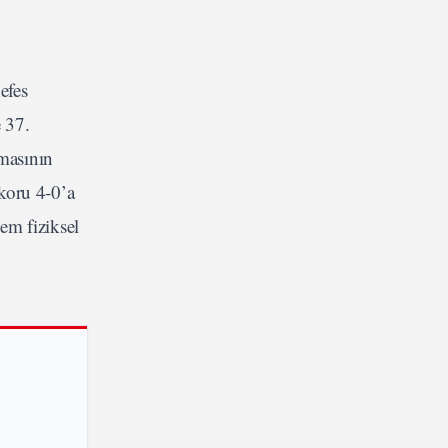
efes
 37.
nmasının
skoru 4-0’a
em fiziksel