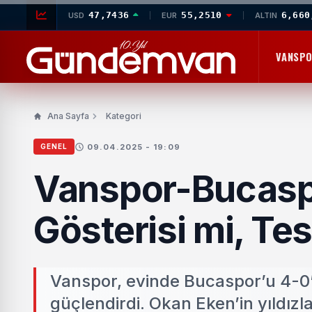
47,7436
55,2510
6,660
USD
EUR
ALTIN
VANSP
Ana Sayfa
Kategori
09.04.2025 - 19:09
GENEL
Vanspor-Bucasp
Gösterisi mi, T
Vanspor, evinde Bucaspor’u 4-0’
güçlendirdi. Okan Eken’in yıldızlaş