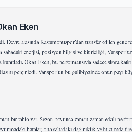
 Okan Eken
. Devre arasında Kastamonuspor’dan transfer edilen genç forv
in sahadaki enerjisi, pozisyon bilgisi ve bitiriciliği, Vanspor
a kanıtladı. Okan Eken, bu performansıyla sadece skora katk
iasını perçinledi. Vanspor’un bu galibiyetinde onun payı bü
aratan bir tablo var. Sezon boyunca zaman zaman etkili perfor
Savunmadaki hatalar, orta sahadaki dağınıklık ve hücumda üre