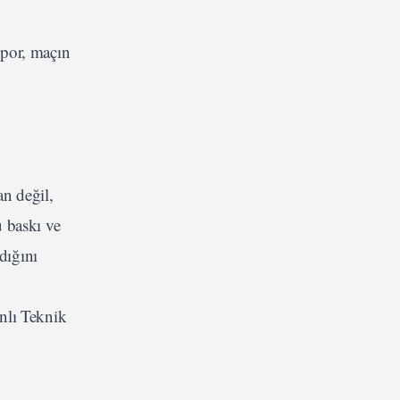
spor, maçın
an değil,
 baskı ve
dığını
nlı Teknik