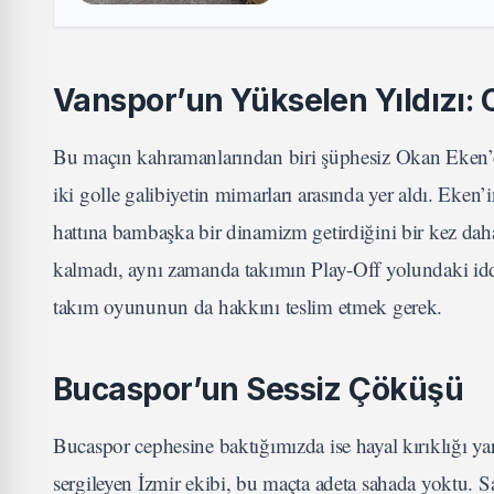
Vanspor’un Yükselen Yıldızı:
Bu maçın kahramanlarından biri şüphesiz Okan Eken’di
iki golle galibiyetin mimarları arasında yer aldı. Eken’
hattına bambaşka bir dinamizm getirdiğini bir kez dah
kalmadı, aynı zamanda takımın Play-Off yolundaki idd
takım oyununun da hakkını teslim etmek gerek.
Bucaspor’un Sessiz Çöküşü
Bucaspor cephesine baktığımızda ise hayal kırıklığı y
sergileyen İzmir ekibi, bu maçta adeta sahada yoktu. 