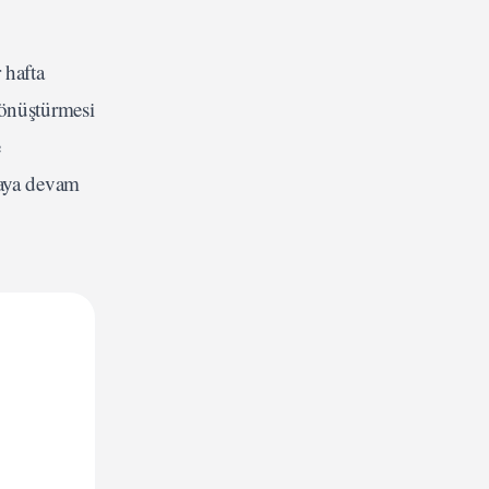
 hafta
 dönüştürmesi
e
maya devam