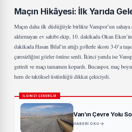
Maçın Hikâyesi: İlk Yarıda Gel
Maçın daha ilk düdüğüyle birlikte Vanspor’un sahaya a
aldırmayan ev sahibi ekip, 10. dakikada Okan Eken’i
dakikada Hasan Bilal’in attığı gollerle skoru 3-0’a ta
çaresizliğini gözler önüne serdi. İkinci yarıda ise Van
getirdi ve maçı tamamen kopardı. Bucaspor, maç boyunc
hem de taktiksel üstünlüğü dikkat çekiciydi.
İLGİNİZİ ÇEKEBİLİR
Van’ın Çevre Yolu So
HABERI OKU