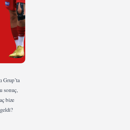
ı Grup’ta
Bu sonuç,
aç bize
geldi?