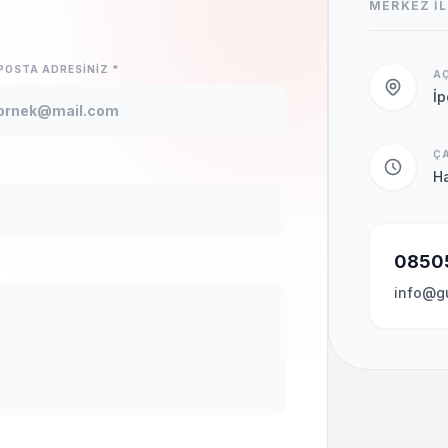
MERKEZ İL
POSTA ADRESINIZ *
AÇ
İ
ÇA
Ha
0850
info@g