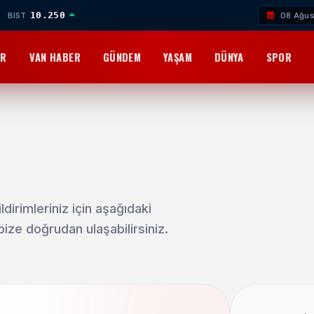
10.250
BIST
08 Ağus
OR
VAN HABER
GÜNDEM
YAŞAM
DÜNYA
SPOR
dirimleriniz için aşağıdaki
bize doğrudan ulaşabilirsiniz.