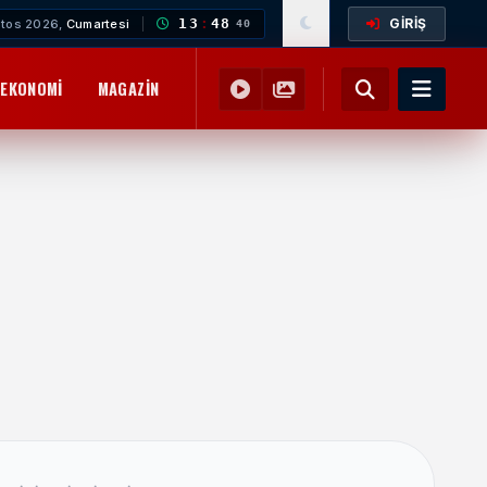
GİRİŞ
13
:
48
tos 2026,
Cumartesi
41
EKONOMI
MAGAZIN
YEMEK TARIFLERI
SAĞLIK
EĞITIM