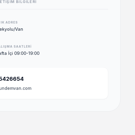
ETIŞIM BILGILERI
IK ADRES
pekyolu/Van
LIŞMA SAATLERI
fta İçi 09:00-19:00
5426654
undemvan.com