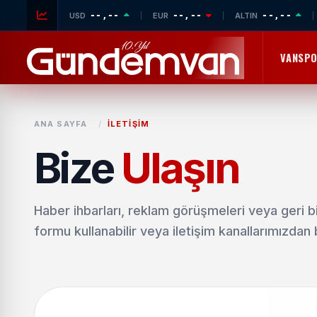
--,--
--,--
--,--
USD
EUR
ALTIN
VANSP
ANA SAYFA
/
İLETIŞIM
Bize
Ulaşın
Haber ihbarları, reklam görüşmeleri veya geri bil
formu kullanabilir veya iletişim kanallarımızdan 