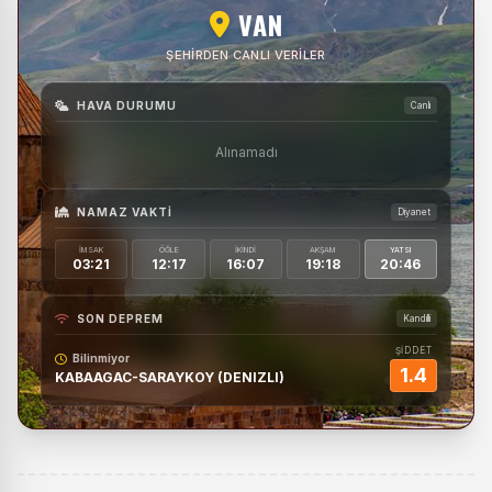
VAN
ŞEHIRDEN CANLI VERILER
HAVA DURUMU
Canlı
Alınamadı
NAMAZ VAKTI
Diyanet
İMSAK
ÖĞLE
İKINDI
AKŞAM
YATSI
03:21
12:17
16:07
19:18
20:46
SON DEPREM
Kandilli
ŞİDDET
Bilinmiyor
1.4
KABAAGAC-SARAYKOY (DENIZLI)