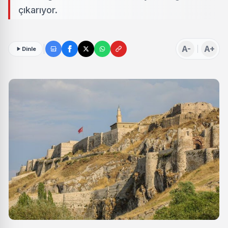
çıkarıyor.
A-
A+
Dinle