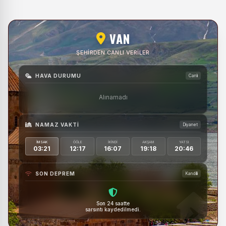
VAN
ŞEHIRDEN CANLI VERILER
HAVA DURUMU
Canlı
Alınamadı
NAMAZ VAKTI
Diyanet
İMSAK
ÖĞLE
İKINDI
AKŞAM
YATSI
03:21
12:17
16:07
19:18
20:46
SON DEPREM
Kandilli
Son 24 saatte
sarsıntı kaydedilmedi.