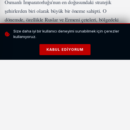
Osmanlı İmparatorluğu'nun en doğusundaki stratejik
şehirlerden biri olarak büyük bir öneme sahipti. O
dönemde, özellikle Ruslar ve Ermeni çeteleri, bölgedeki
Türk ve Kürt halklarına yönelik yoğun bir baskı ve zulüm
Size daha iyi bir kullanıcı deneyimi sunabilmek için çerezler
uygulamaya başlamıştı.
kullanıyoruz.
KABUL EDIYORUM
İLGİNİZİ ÇEKEBİLİR
Vanspor-Bucaspor Maçı: Güç Gösterisi mi, Tesadüf