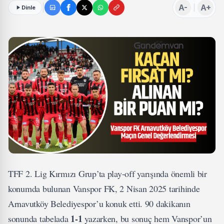
A-
A+
Dinle
TFF 2. Lig Kırmızı Grup’ta play-off yarışında önemli bir
konumda bulunan Vanspor FK, 2 Nisan 2025 tarihinde
Arnavutköy Belediyespor’u konuk etti. 90 dakikanın
1-1
sonunda tabelada
yazarken, bu sonuç hem Vanspor’un