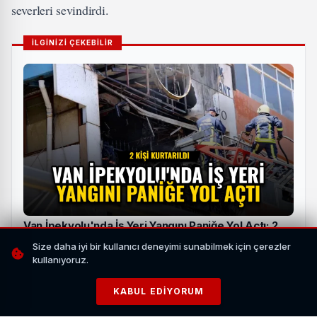
severleri sevindirdi.
İLGİNİZİ ÇEKEBİLİR
Van İpekyolu'nda İş Yeri Yangını Paniğe Yol Açtı: 2
Kişi Kurtarıldı
Size daha iyi bir kullanıcı deneyimi sunabilmek için çerezler
kullanıyoruz.
HABERI OKU
KABUL EDIYORUM
Meteorolojiden Kar Uyarısı: Öğleden