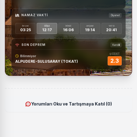
NAMAZ VAKTI
Diyanet
İMSAK
ÖĞLE
İKINDI
AKŞAM
YATSI
03:25
12:17
16:06
19:14
20:41
SON DEPREM
Kandilli
ŞİDDET
Bilinmiyor
2.3
ALPUDERE-SULUSARAY (TOKAT)
Yorumları Oku ve Tartışmaya Katıl (0)