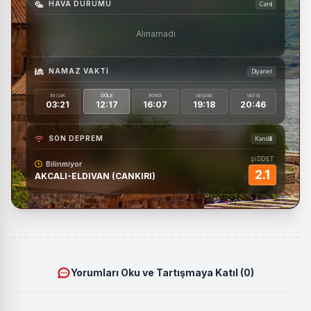
HAVA DURUMU
Canlı
Alınamadı
NAMAZ VAKTI
Diyanet
İMSAK
ÖĞLE
İKINDI
AKŞAM
YATSI
03:21
12:17
16:07
19:18
20:46
SON DEPREM
Kandilli
ŞİDDET
Bilinmiyor
2.1
AKCALI-ELDIVAN (CANKIRI)
Yorumları Oku ve Tartışmaya Katıl (0)