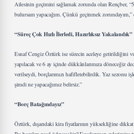
Ailesinin geçimini sağlamak zorunda olan Rençber, “5 ki
bulursam yapacağım. Çünkü geçinmek zorundayım,” diye
“Süreç Çok Hızlı İlerledi, Hazırlıksız Yakalandık”
Esnaf Cengiz Öztürk ise sürecin aceleye getirildiğini v
yapılacak ve 6 ay içinde dükkânlarımıza döneceğiz ded
verilseydi, borçlarımızı hafifletebilirdik. Yaz sezonu i
şimdi ne yapacağımız belirsiz.”
“Borç Batağındayız”
Öztürk, dışarıdaki kira fiyatlarının yüksekliğine dikkat
Bu borçları nasıl ödeyeceğiz? Eşyalarımızı evlerimize 