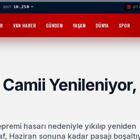
10.250
BIST
07 
OR
VAN HABER
GÜNDEM
YAŞAM
DÜNYA
SPOR
Camii Yenileniyor,
premi hasarı nedeniyle yıkılıp yeniden
af, Haziran sonuna kadar pasajı boşaltıy