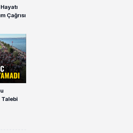
 Hayatı
üm Çağrısı
nu
 Talebi