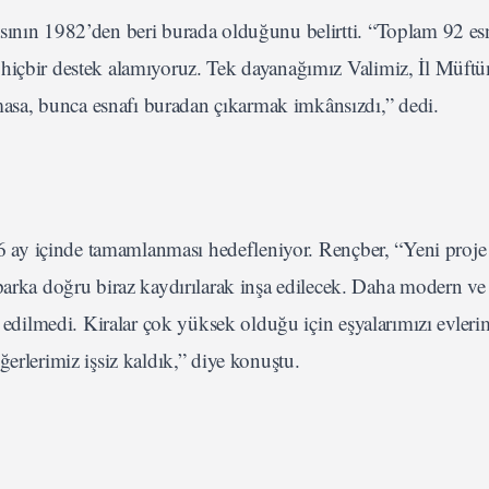
sının 1982’den beri burada olduğunu belirtti. “Toplam 92 esn
 hiçbir destek alamıyoruz. Tek dayanağımız Valimiz, İl Müft
sa, bunca esnafı buradan çıkarmak imkânsızdı,” dedi.
n 6 ay içinde tamamlanması hedefleniyor. Rençber, “Yeni proje 
a doğru biraz kaydırılarak inşa edilecek. Daha modern ve 
s edilmedi. Kiralar çok yüksek olduğu için eşyalarımızı evleri
erlerimiz işsiz kaldık,” diye konuştu.