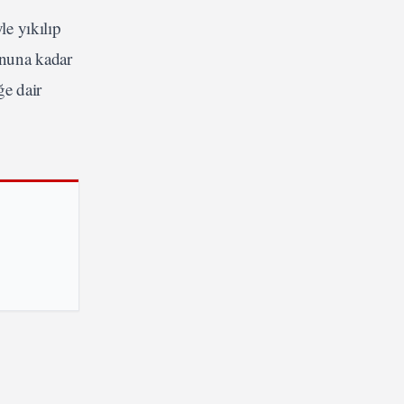
e yıkılıp
onuna kadar
ğe dair