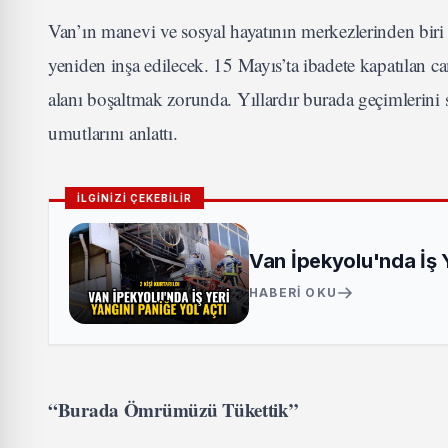
Van’ın manevi ve sosyal hayatının merkezlerinden bir
yeniden inşa edilecek. 15 Mayıs’ta ibadete kapatılan c
alanı boşaltmak zorunda. Yıllardır burada geçimlerini s
umutlarını anlattı.
İLGİNİZİ ÇEKEBİLİR
Van İpekyolu'nda İş Ye
HABERI OKU
“Burada Ömrümüzü Tükettik”