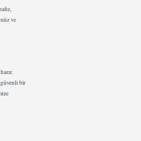
afız,
ümüz ve
hazır.
güvenli bir
mize