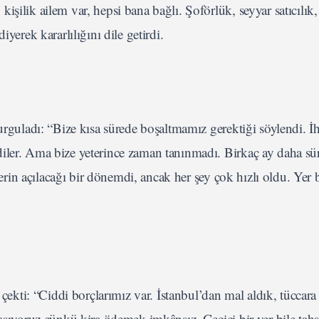
şilik ailem var, hepsi bana bağlı. Şoförlük, seyyar satıcılık,
rek kararlılığını dile getirdi.
urguladı: “Bize kısa sürede boşaltmamız gerektiği söylendi. İ
iler. Ama bize yeterince zaman tanınmadı. Birkaç ay daha sü
şlerin açılacağı bir dönemdi, ancak her şey çok hızlı oldu. Yer
 çekti: “Ciddi borçlarımız var. İstanbul’dan mal aldık, tüccara
taşıyoruz çünkü kira ödemek imkânsız. Geçici bir yer bile tahs