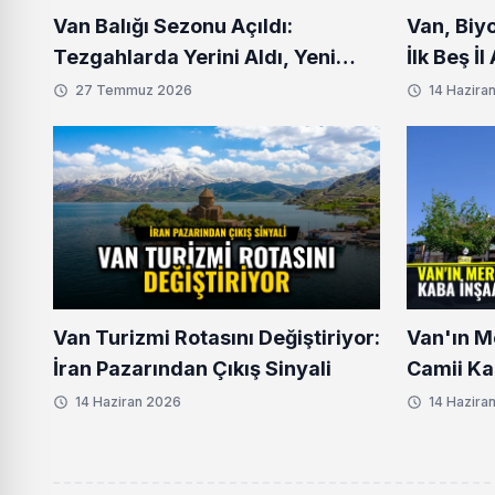
Van Balığı Sezonu Açıldı:
Van, Biy
Tezgahlarda Yerini Aldı, Yeni
İlk Beş İ
Fiyatlar Belli Oldu
27 Temmuz 2026
14 Hazira
Van Turizmi Rotasını Değiştiriyor:
Van'ın M
İran Pazarından Çıkış Sinyali
Camii Ka
Aşamaya
14 Haziran 2026
14 Hazira