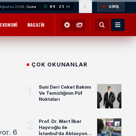
GİRİŞ
04
:
23
Ağustos 2026,
Cuma
31
EKONOMI
MAGAZIN
YEMEK TARIFLERI
SAĞLIK
EĞITIM
ÇOK OKUNANLAR
1
Suni Deri Ceket Bakımı
Ve Temizliğinin Püf
Noktaları
2
Prof. Dr. Mert İlker
Hayıroğlu ile
or. 6
İstanbul’da Ablasyon