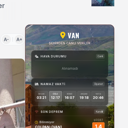
Uygulamaları Üzerine
er
Söyleşi
VAN
A-
A+
ŞEHIRDEN CANLI VERILER
HAVA DURUMU
Canlı
Alınamadı
NAMAZ VAKTI
Diyanet
İMSAK
ÖĞLE
İKINDI
AKŞAM
YATSI
03:21
12:17
16:07
19:18
20:46
SON DEPREM
Kandilli
ŞİDDET
Bilinmiyor
1.4
COLPAN-(VAN)