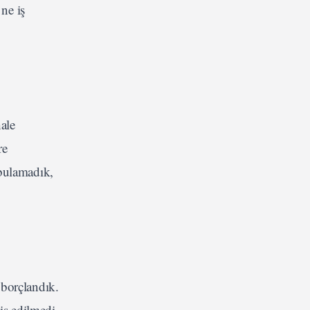
 ne iş
hale
re
 bulamadık,
 borçlandık.
is edilmedi.