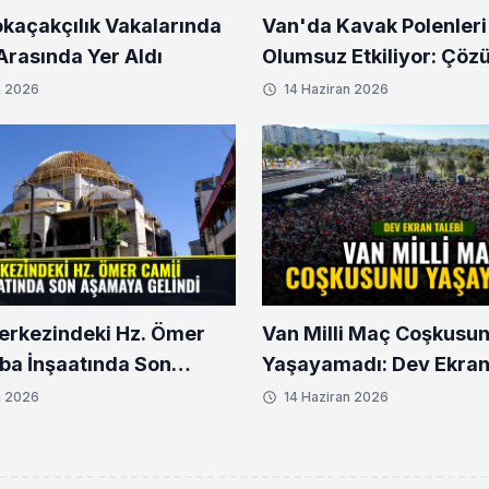
okaçakçılık Vakalarında
Van'da Kavak Polenleri
l Arasında Yer Aldı
Olumsuz Etkiliyor: Çöz
n 2026
14 Haziran 2026
erkezindeki Hz. Ömer
Van Milli Maç Coşkusu
ba İnşaatında Son
Yaşayamadı: Dev Ekran
 Gelindi
n 2026
14 Haziran 2026