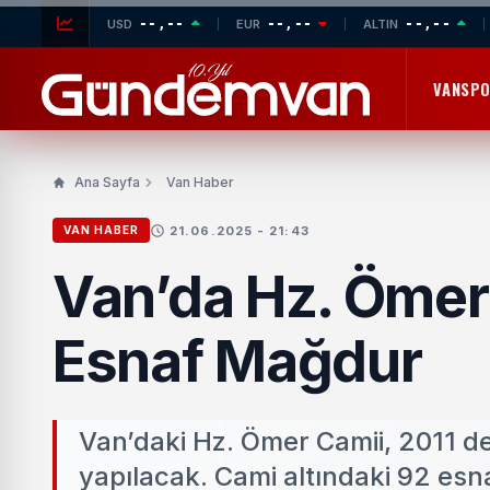
--,--
--,--
--,--
USD
EUR
ALTIN
VANSP
Ana Sayfa
Van Haber
21.06.2025 - 21:43
VAN HABER
Van’da Hz. Ömer 
Esnaf Mağdur
Van’daki Hz. Ömer Camii, 2011 de
yapılacak. Cami altındaki 92 esn