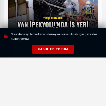
Size daha iyi bir kullanıcı deneyimi sunabilmek için çerezler
kullanıyoruz.
Van İpekyolu'nda İş Yeri Yangını Paniğe Yol Açtı: 2
Kişi Kurtarıldı
KABUL EDIYORUM
HABERI OKU
VASKİ’nin taşınma işlemlerinin hızla tamamlanması
hedefleniyor. Kurum, yeni adresinde kesintisiz hizmet
vermeye devam edecek.
Benzer Haberler