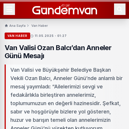
Ana Sayfa
Van Haber
VAN HABER
11.05.2025 - 01:27
Van Valisi Ozan Balcı’dan Anneler
Günü Mesajı
Van Valisi ve Büyükşehir Belediye Başkan
Vekili Ozan Balcı, Anneler Günü’nde anlamlı bir
mesaj yayımladı: “Ailelerimizi sevgi ve
fedakârlıkla birleştiren annelerimiz,
toplumumuzun en değerli hazinesidir. Şefkat,
sabır ve hoşgörüyle bizlere yol gösteren,
huzur ve barışın temeli olan annelerimizin
Anneler Günü’nü yürekten kutluyorum.