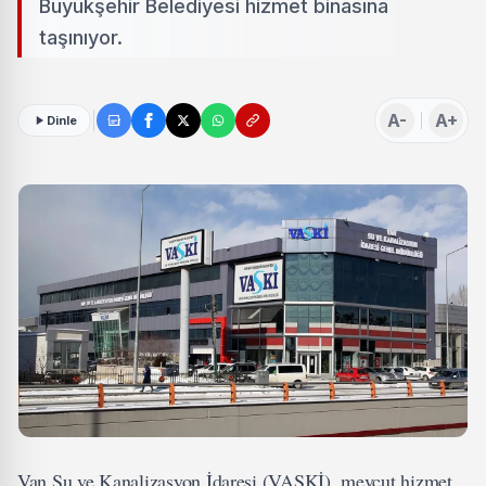
Büyükşehir Belediyesi hizmet binasına
taşınıyor.
A-
A+
Dinle
Van Su ve Kanalizasyon İdaresi (VASKİ), mevcut hizmet