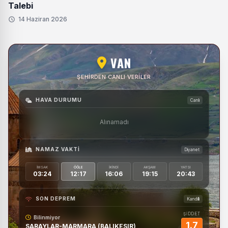
Talebi
14 Haziran 2026
VAN
ŞEHIRDEN CANLI VERILER
HAVA DURUMU
Canlı
Alınamadı
NAMAZ VAKTI
Diyanet
İMSAK
ÖĞLE
İKINDI
AKŞAM
YATSI
03:24
12:17
16:06
19:15
20:43
SON DEPREM
Kandilli
ŞİDDET
Bilinmiyor
1.7
SARAYLAR-MARMARA (BALIKESIR)