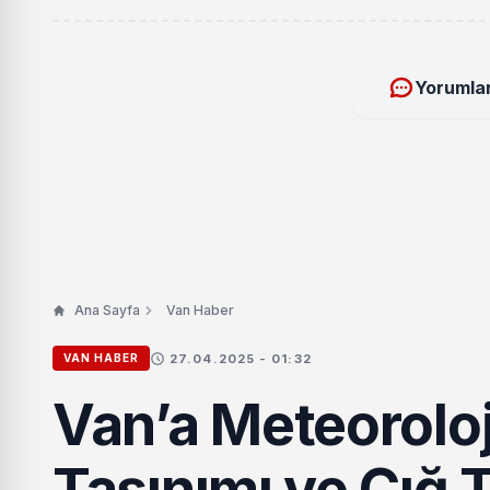
Yorumlar
Ana Sayfa
Van Haber
27.04.2025 - 01:32
VAN HABER
Van’a Meteoroloj
Taşınımı ve Çığ T