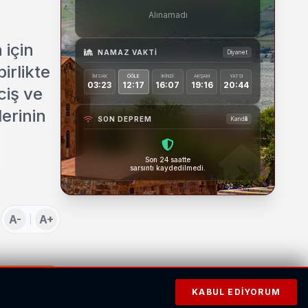
Alınamadı
 için
NAMAZ VAKTI
Diyanet
irlikte
İMSAK
ÖĞLE
İKINDI
AKŞAM
YATSI
03:23
12:17
16:07
19:16
20:44
ciş ve
erinin
SON DEPREM
Kandilli
Son 24 saatte
sarsıntı kaydedilmedi.
A-
A+
KABUL EDIYORUM