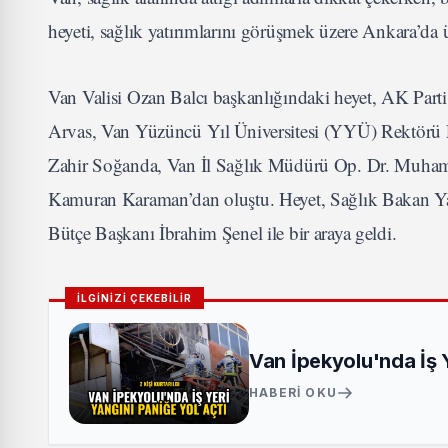
heyeti, sağlık yatırımlarını görüşmek üzere Ankara’da
Van Valisi Ozan Balcı başkanlığındaki heyet, AK Part
Arvas, Van Yüzüncü Yıl Üniversitesi (YYÜ) Rektörü P
Zahir Soğanda, Van İl Sağlık Müdürü Op. Dr. Muha
Kamuran Karaman’dan oluştu. Heyet, Sağlık Bakan Yar
Bütçe Başkanı İbrahim Şenel ile bir araya geldi.
İLGİNİZİ ÇEKEBİLİR
Van İpekyolu'nda İş Ye
HABERI OKU