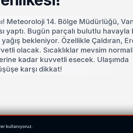
ı! Meteoroloji 14. Bölge Müdürlüğü, Van
ısı yaptı. Bugün parçalı bulutlu havayla b
 yağış bekleniyor. Özellikle Çaldıran, Er
vetli olacak. Sıcaklıklar mevsim normall
erine kadar kuvvetli esecek. Ulaşımda
şüşe karşı dikkat!
ler kullanıyoruz.