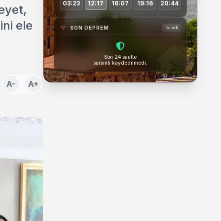
03:23
12:17
16:07
19:16
20:44
eyet,
ni ele
SON DEPREM
Kandilli
Son 24 saatte
sarsıntı kaydedilmedi.
A-
A+