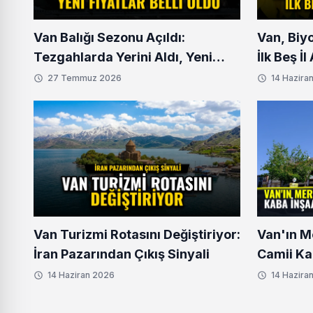
Van Balığı Sezonu Açıldı:
Van, Biy
Tezgahlarda Yerini Aldı, Yeni
İlk Beş İ
Fiyatlar Belli Oldu
27 Temmuz 2026
14 Hazira
Van Turizmi Rotasını Değiştiriyor:
Van'ın M
İran Pazarından Çıkış Sinyali
Camii Ka
Aşamaya
14 Haziran 2026
14 Hazira