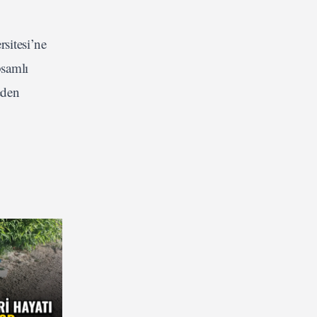
rsitesi’ne
psamlı
eden