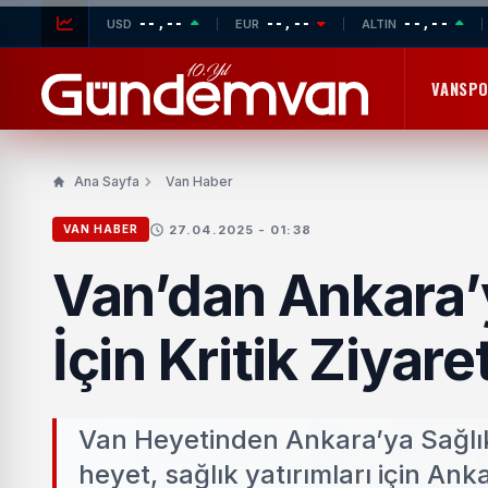
--,--
--,--
--,--
USD
EUR
ALTIN
VANSP
Ana Sayfa
Van Haber
27.04.2025 - 01:38
VAN HABER
Van’dan Ankara’y
İçin Kritik Ziyare
Van Heyetinden Ankara’ya Sağlık Z
heyet, sağlık yatırımları için An