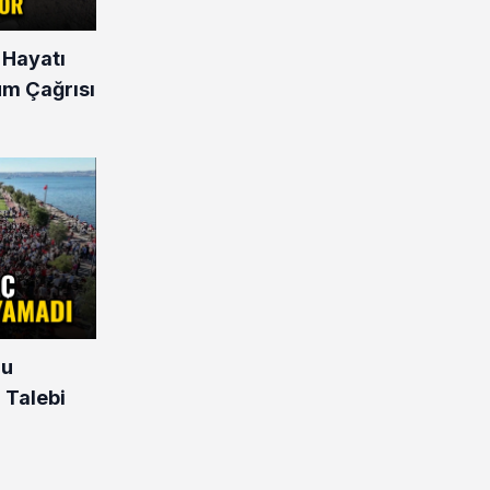
 Hayatı
üm Çağrısı
nu
 Talebi