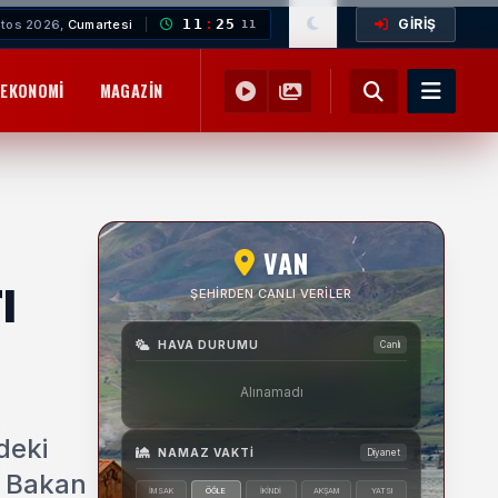
GİRİŞ
11
:
25
tos 2026,
Cumartesi
12
EKONOMI
MAGAZIN
YEMEK TARIFLERI
SAĞLIK
EĞITIM
VAN
ı
ŞEHIRDEN CANLI VERILER
HAVA DURUMU
Canlı
Alınamadı
deki
NAMAZ VAKTI
Diyanet
k Bakan
İMSAK
ÖĞLE
İKINDI
AKŞAM
YATSI