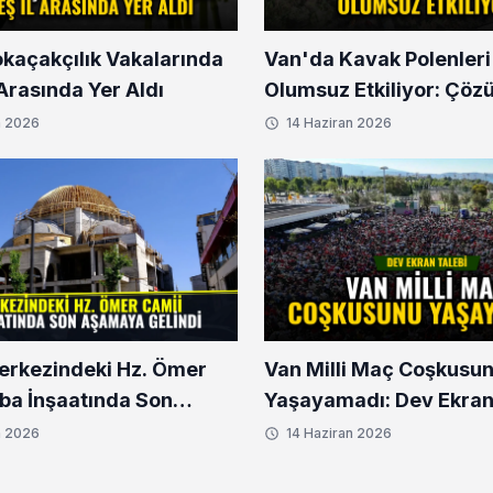
okaçakçılık Vakalarında
Van'da Kavak Polenleri
l Arasında Yer Aldı
Olumsuz Etkiliyor: Çöz
n 2026
14 Haziran 2026
erkezindeki Hz. Ömer
Van Milli Maç Coşkusu
ba İnşaatında Son
Yaşayamadı: Dev Ekran
 Gelindi
n 2026
14 Haziran 2026