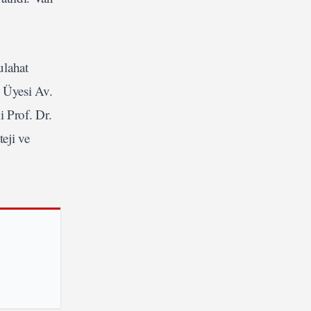
ulahat
 Üyesi Av.
Prof. Dr.
eji ve