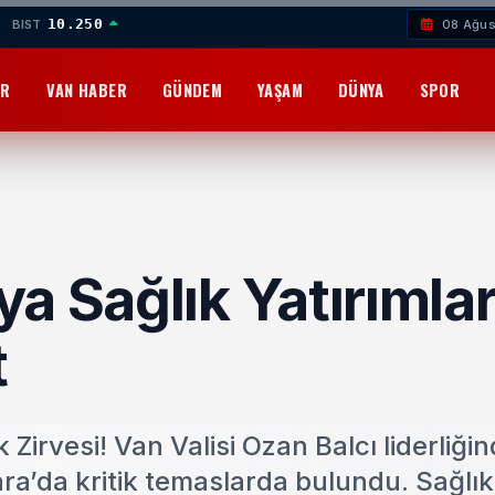
10.250
BIST
08 Ağus
OR
VAN HABER
GÜNDEM
YAŞAM
DÜNYA
SPOR
a Sağlık Yatırımlar
t
irvesi! Van Valisi Ozan Balcı liderliğin
kara’da kritik temaslarda bulundu. Sağlı