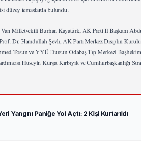
 üst düzey temaslarda bulundu.
i Van Milletvekili Burhan Kayatürk, AK Parti İl Başkanı Abd
rof. Dr. Hamdullah Şevli, AK Parti Merkez Disiplin Kurulu
mmed Tosun ve YYÜ Dursun Odabaş Tıp Merkezi Başhekimi 
dımcısı Hüseyin Kürşat Kırbıyık ve Cumhurbaşkanlığı Strat
ri Yangını Paniğe Yol Açtı: 2 Kişi Kurtarıldı