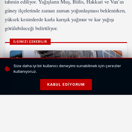
tahmin ediliyor. Yağışların Muş, Bitlis, Hakkari ve Van’ın
güney ilçelerinde zaman zaman yoğunlaşması beklenirken,
yüksek kesimlerde karla karışık yağmur ve kar yağışı
görülebileceği belirtiliyor.
İLGİNİZİ ÇEKEBİLİR
Size daha iyi bir kullanıcı deneyimi sunabilmek için çerezler
kullanıyoruz.
KABUL EDIYORUM
Van İpekyolu'nda İş Yeri Yangını Paniğe Yol Açtı: 2
Kişi Kurtarıldı