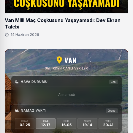
Van Milli Maç Coşkusunu Yaşayamadı: Dev Ekran
Talebi
14 Haziran 2026
VAN
ŞEHIRDEN CANLI VERILER
HAVA DURUMU
Canlı
Alınamadı
NAMAZ VAKTI
Diyanet
İMSAK
ÖĞLE
İKINDI
AKŞAM
YATSI
03:25
12:17
16:05
19:14
20:41