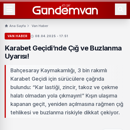
Ana Sayfa
Van Haber
VAN HABER
08.04.2025 - 17:51
Karabet Geçidi’nde Çığ ve Buzlanma
Uyarısı!
Bahçesaray Kaymakamlığı, 3 bin rakımlı
Karabet Geçidi için sürücülere çağrıda
bulundu: “Kar lastiği, zincir, takoz ve çekme
halatı olmadan yola çıkmayın!” Kışın ulaşıma
kapanan geçit, yeniden açılmasına rağmen çığ
tehlikesi ve buzlanma riskiyle dikkat çekiyor.