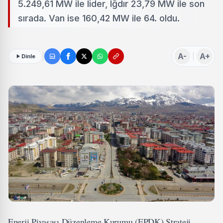
5.249,61 MW ile lider, Iğdır 23,79 MW ile son
sırada. Van ise 160,42 MW ile 64. oldu.
A-
A+
Dinle
Enerji Piyasası Düzenleme Kurumu (EPDK) Strateji