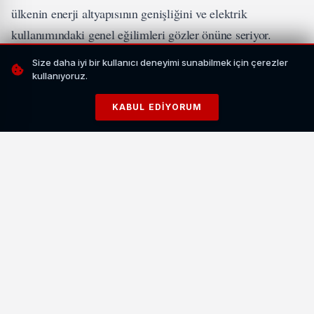
ülkenin enerji altyapısının genişliğini ve elektrik
kullanımındaki genel eğilimleri gözler önüne seriyor.
Raporda, iller arasındaki elektrik tüketim farkları da net bir
Size daha iyi bir kullanıcı deneyimi sunabilmek için çerezler
şekilde ortaya konurken, Türkiye’nin enerji haritasında
kullanıyoruz.
dikkat çekici bir tablo oluştu.
KABUL EDIYORUM
İLGİNİZİ ÇEKEBİLİR
Van İpekyolu'nda İş Yeri Yangını Paniğe Yol Açtı: 2