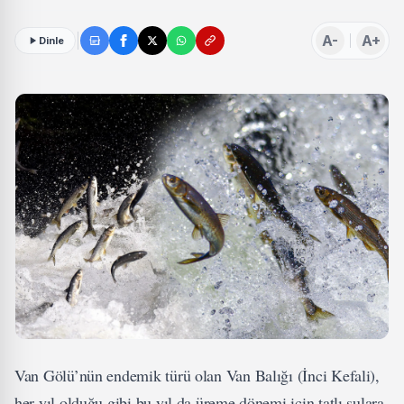
A-
A+
Dinle
Van Gölü’nün endemik türü olan Van Balığı (İnci Kefali),
her yıl olduğu gibi bu yıl da üreme dönemi için tatlı sulara