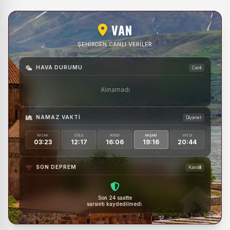
VAN
ŞEHIRDEN CANLI VERILER
HAVA DURUMU
Canlı
Alınamadı
NAMAZ VAKTI
Diyanet
İMSAK
ÖĞLE
İKINDI
AKŞAM
YATSI
03:23
12:17
16:06
19:16
20:44
SON DEPREM
Kandilli
Son 24 saatte
sarsıntı kaydedilmedi.