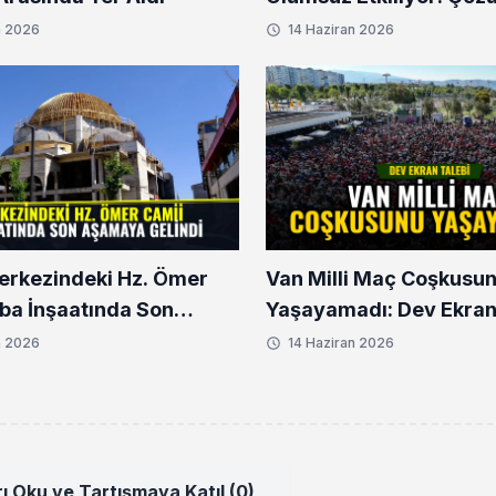
n 2026
14 Haziran 2026
erkezindeki Hz. Ömer
Van Milli Maç Coşkusu
ba İnşaatında Son
Yaşayamadı: Dev Ekran
 Gelindi
n 2026
14 Haziran 2026
ı Oku ve Tartışmaya Katıl (0)