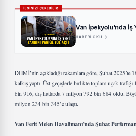
İLGİNİZİ ÇEKEBİLİR
Van İpekyolu'nda İş Ye
HABERI OKU
DHMİ’nin açıkladığı rakamlara göre, Şubat 2025’te Türk
kalkış yaptı. Üst geçişlerle birlikte toplam uçak trafiğ
bin 916, dış hatlarda 7 milyon 792 bin 684 oldu. Böyl
milyon 234 bin 345’e ulaştı.
Van Ferit Melen Havalimanı’nda Şubat Performan