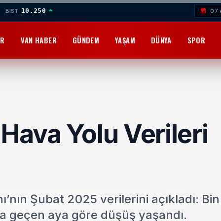
10.250
BIST
07 
OR
VAN HABER
GÜNDEM
YAŞAM
DÜNYA
SPOR
Hava Yolu Verileri
nın Şubat 2025 verilerini açıkladı: Bin
yla geçen aya göre düşüş yaşandı.