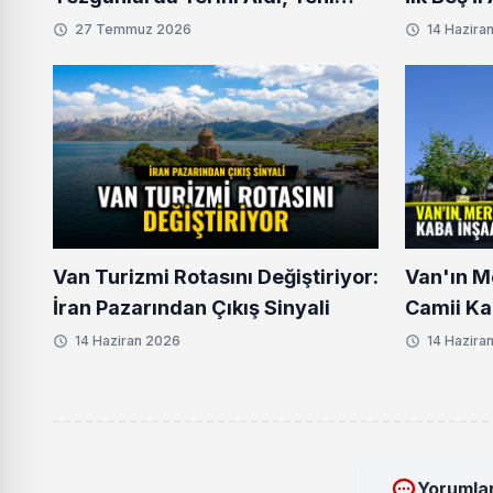
Fiyatlar Belli Oldu
27 Temmuz 2026
14 Hazira
Van Turizmi Rotasını Değiştiriyor:
Van'ın M
İran Pazarından Çıkış Sinyali
Camii Ka
Aşamaya
14 Haziran 2026
14 Hazira
Yorumlar