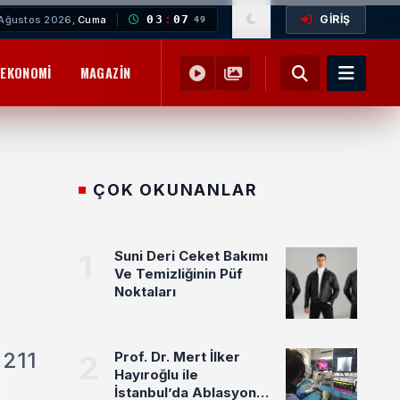
GİRİŞ
03
:
07
Ağustos 2026,
Cuma
50
EKONOMI
MAGAZIN
YEMEK TARIFLERI
SAĞLIK
EĞITIM
ÇOK OKUNANLAR
1
Suni Deri Ceket Bakımı
Ve Temizliğinin Püf
Noktaları
 211
2
Prof. Dr. Mert İlker
Hayıroğlu ile
İstanbul’da Ablasyon