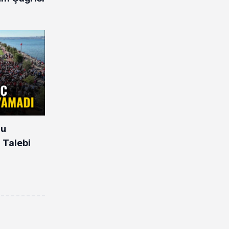
nu
 Talebi