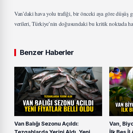
Van’daki hava yolu trafiği, bir önceki aya göre düşü
verileri, Türkiye’nin doğusundaki bu kritik noktada h
Benzer Haberler
Van Balığı Sezonu Açıldı:
Van, Biy
Tezgahlarda Yerini Aldı, Yeni
İlk Beş İ