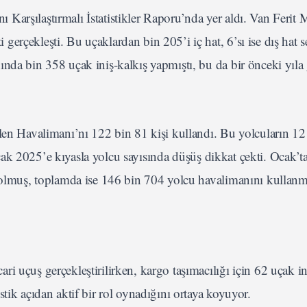
Karşılaştırmalı İstatistikler Raporu’nda yer aldı. Van Ferit 
rçekleşti. Bu uçaklardan bin 205’i iç hat, 6’sı ise dış hat s
nda bin 358 uçak iniş-kalkış yapmıştı, bu da bir önceki yıla g
elen Havalimanı’nı 122 bin 81 kişi kullandı. Bu yolcuların 1
 Ocak 2025’e kıyasla yolcu sayısında düşüş dikkat çekti. Ocak’ta
0 olmuş, toplamda ise 146 bin 704 yolcu havalimanını kullanmı
i uçuş gerçekleştirilirken, kargo taşımacılığı için 62 uçak in
tik açıdan aktif bir rol oynadığını ortaya koyuyor.