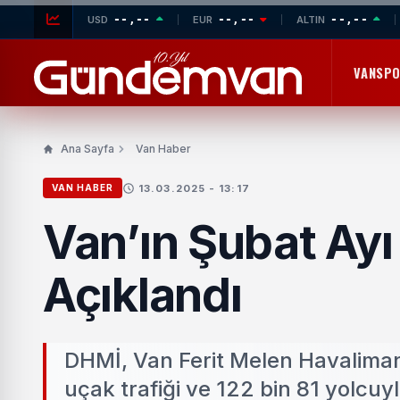
--,--
--,--
--,--
USD
EUR
ALTIN
VANSP
Ana Sayfa
Van Haber
13.03.2025 - 13:17
VAN HABER
Van’ın Şubat Ayı 
Açıklandı
DHMİ, Van Ferit Melen Havalimanı’
uçak trafiği ve 122 bin 81 yolcu