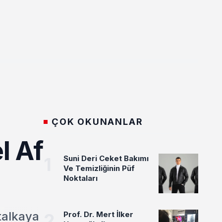
ÇOK OKUNANLAR
l Af
1
Suni Deri Ceket Bakımı
Ve Temizliğinin Püf
Noktaları
talkaya
2
Prof. Dr. Mert İlker