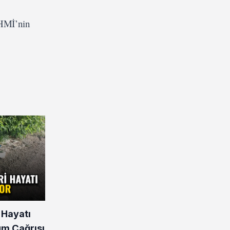
DHMİ’nin
 Hayatı
üm Çağrısı