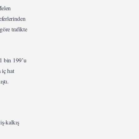
Melen
eferlerinden
öre trafikte
21 bin 199’u
 iç hat
ştı.
iş-kalkış