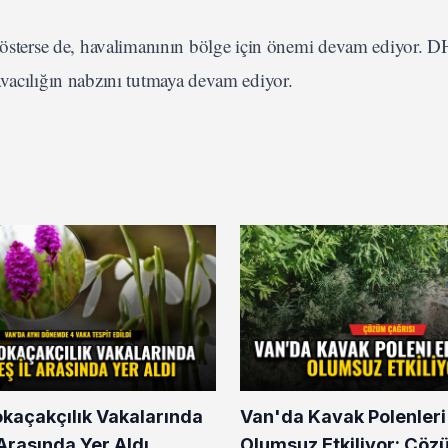
ş gösterse de, havalimanının bölge için önemi devam ediyor. 
avacılığın nabzını tutmaya devam ediyor.
okaçakçılık Vakalarında
Van'da Kavak Polenleri
l Arasında Yer Aldı
Olumsuz Etkiliyor: Çöz