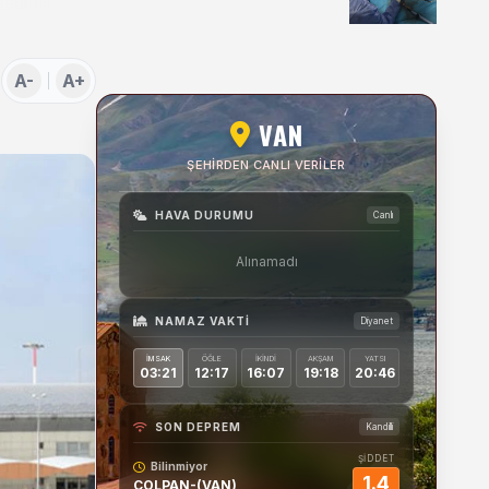
Uygulamaları Üzerine
Söyleşi
A-
A+
VAN
ŞEHIRDEN CANLI VERILER
HAVA DURUMU
Canlı
Alınamadı
NAMAZ VAKTI
Diyanet
İMSAK
ÖĞLE
İKINDI
AKŞAM
YATSI
03:21
12:17
16:07
19:18
20:46
SON DEPREM
Kandilli
ŞİDDET
Bilinmiyor
1.4
COLPAN-(VAN)