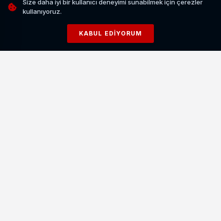
Size daha iyi bir kullanıcı deneyimi sunabilmek için çerezler
kullanıyoruz.
KABUL EDIYORUM
İLGİNİZİ ÇEKEBİLİR
İtalyan Mutfağının Efsanesi: Gerçek Bir Spagetti
Bolonez Tarifi
HABERI OKU