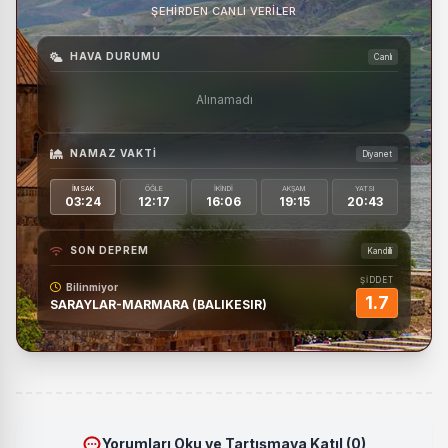
ŞEHIRDEN CANLI VERILER
HAVA DURUMU
Canlı
Alınamadı
NAMAZ VAKTI
Diyanet
İMSAK
ÖĞLE
İKINDI
AKŞAM
YATSI
03:24
12:17
16:06
19:15
20:43
SON DEPREM
Kandilli
ŞİDDET
Bilinmiyor
1.7
SARAYLAR-MARMARA (BALIKESIR)
Yorumları Oku ve Tartışmaya Katıl (0)