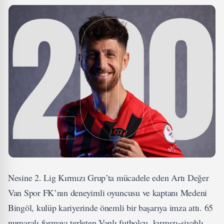
Nesine 2. Lig Kırmızı Grup’ta mücadele eden Artı Değer
Van Spor FK’nın deneyimli oyuncusu ve kaptanı Medeni
Bingöl, kulüp kariyerinde önemli bir başarıya imza attı. 65
numaralı formayı terleten Vanlı futbolcu, kırmızı-siyahlı