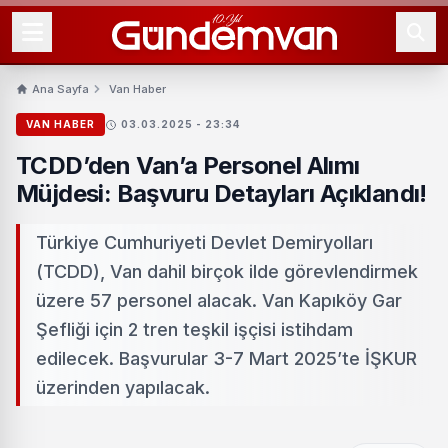
Ana Sayfa
Van Haber
VAN HABER
03.03.2025 - 23:34
TCDD’den Van’a Personel Alımı
Müjdesi: Başvuru Detayları Açıklandı!
Türkiye Cumhuriyeti Devlet Demiryolları
(TCDD), Van dahil birçok ilde görevlendirmek
üzere 57 personel alacak. Van Kapıköy Gar
Şefliği için 2 tren teşkil işçisi istihdam
edilecek. Başvurular 3-7 Mart 2025’te İŞKUR
üzerinden yapılacak.