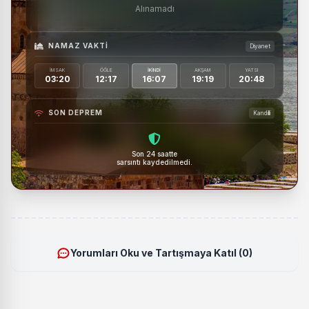
Alınamadı
NAMAZ VAKTI
Diyanet
İMSAK
ÖĞLE
İKINDI
AKŞAM
YATSI
03:20
12:17
16:07
19:19
20:48
SON DEPREM
Kandilli
Son 24 saatte
sarsıntı kaydedilmedi.
Yorumları Oku ve Tartışmaya Katıl (0)