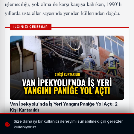
işlemeciliği, yok olma ile karşı karşıya kalırken, 1990’lı
yıllarda usta eller sayesinde yeniden küllerinden doğdu.
İLGİNİZİ ÇEKEBİLİR
Van İpekyolu'nda İş Yeri Yangını Paniğe Yol Açtı: 2
Kişi Kurtarıldı
HABERI OKU
Size daha iyi bir kullanıcı deneyimi sunabilmek için çerezler
kullanıyoruz.