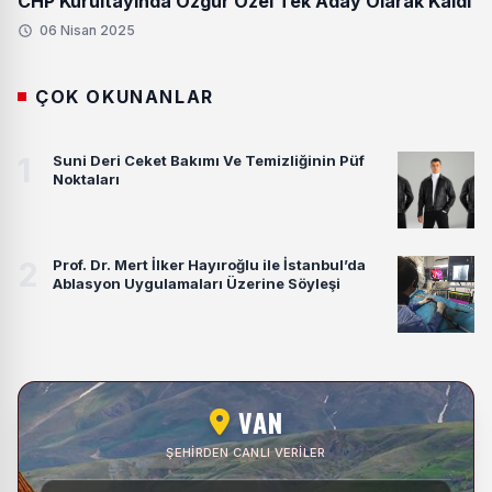
CHP Kurultayında Özgür Özel Tek Aday Olarak Kaldı
06 Nisan 2025
ÇOK OKUNANLAR
1
Suni Deri Ceket Bakımı Ve Temizliğinin Püf
Noktaları
2
Prof. Dr. Mert İlker Hayıroğlu ile İstanbul’da
Ablasyon Uygulamaları Üzerine Söyleşi
VAN
ŞEHIRDEN CANLI VERILER