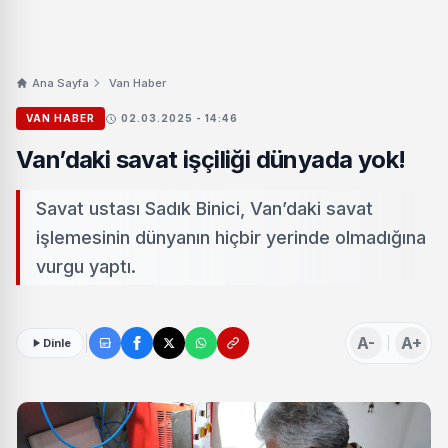
Ana Sayfa
Van Haber
VAN HABER
02.03.2025 - 14:46
Van’daki savat işçiliği dünyada yok!
Savat ustası Sadık Binici, Van’daki savat
işlemesinin dünyanın hiçbir yerinde olmadığına
vurgu yaptı.
A-
A+
Dinle