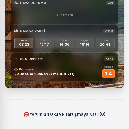
HAVA DURUMU
Canlı
Alınamadı
NAMAZ VAKTI
Diyanet
İMSAK
ÖĞLE
İKINDI
AKŞAM
YATSI
03:23
12:17
16:06
19:16
20:44
SON DEPREM
Kandilli
ŞİDDET
Bilinmiyor
1.4
KABAAGAC-SARAYKOY (DENIZLI)
Yorumları Oku ve Tartışmaya Katıl (0)