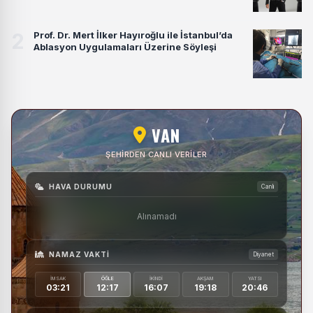
2
Prof. Dr. Mert İlker Hayıroğlu ile İstanbul’da
Ablasyon Uygulamaları Üzerine Söyleşi
VAN
ŞEHIRDEN CANLI VERILER
HAVA DURUMU
Canlı
Alınamadı
NAMAZ VAKTI
Diyanet
İMSAK
ÖĞLE
İKINDI
AKŞAM
YATSI
03:21
12:17
16:07
19:18
20:46