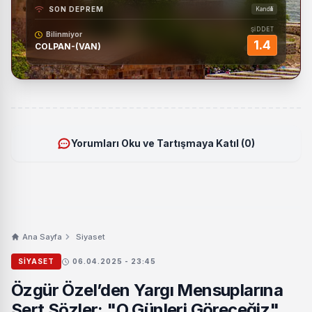
SON DEPREM
Kandilli
ŞİDDET
Bilinmiyor
1.4
COLPAN-(VAN)
Yorumları Oku ve Tartışmaya Katıl (0)
Ana Sayfa
Siyaset
SIYASET
06.04.2025 - 23:45
Özgür Özel’den Yargı Mensuplarına
Sert Sözler: "O Günleri Göreceğiz"