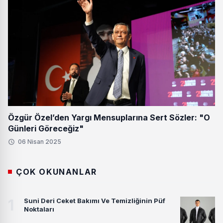
Özgür Özel’den Yargı Mensuplarına Sert Sözler: "O
Günleri Göreceğiz"
06 Nisan 2025
ÇOK OKUNANLAR
1
Suni Deri Ceket Bakımı Ve Temizliğinin Püf
Noktaları