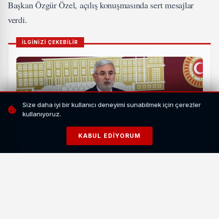
Başkan Özgür Özel, açılış konuşmasında sert mesajlar
verdi.
İLGİNİZİ ÇEKEBİLİR
Size daha iyi bir kullanıcı deneyimi sunabilmek için çerezler
kullanıyoruz.
KABUL EDIYORUM
AK Partili Mehmet Metiner'in Diplomatik Pasaportlu
ABD Vizesi Reddedildi
HABERI OKU