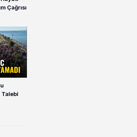
üm Çağrısı
nu
 Talebi