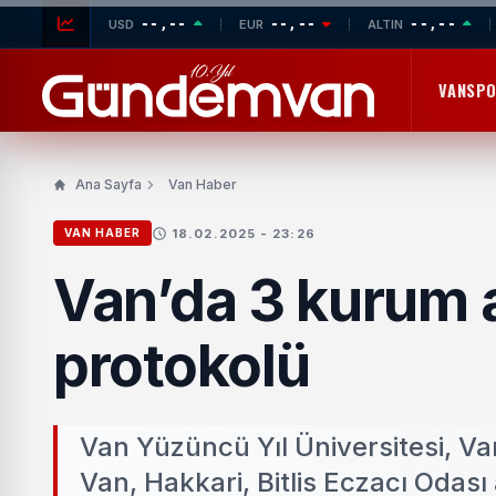
--,--
--,--
--,--
USD
EUR
ALTIN
VANSP
Ana Sayfa
Van Haber
18.02.2025 - 23:26
VAN HABER
Van’da 3 kurum a
protokolü
Van Yüzüncü Yıl Üniversitesi, Va
Van, Hakkari, Bitlis Eczacı Odası