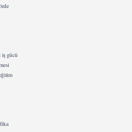
törde
i iş gücü
lmesi
 eğitim
fika