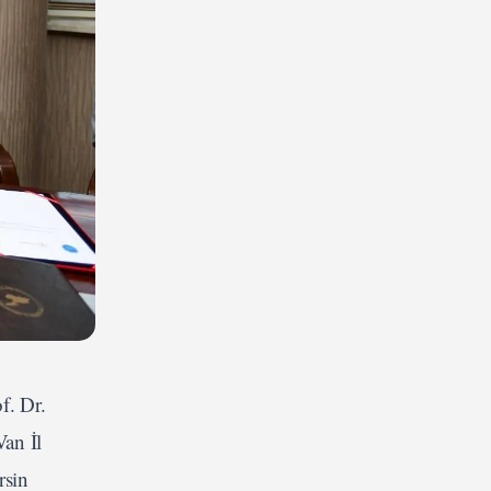
f. Dr.
an İl
rsin