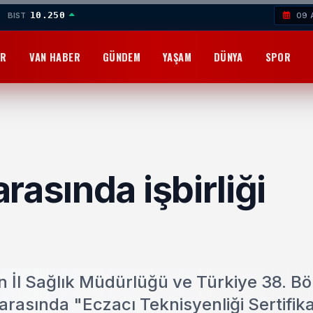
10.250
BIST
09 
OR
VAN HABER
GÜNDEM
YAŞAM
DÜNYA
SPOR
rasında işbirliği
n İl Sağlık Müdürlüğü ve Türkiye 38. Bö
 arasında "Eczacı Teknisyenliği Sertifik