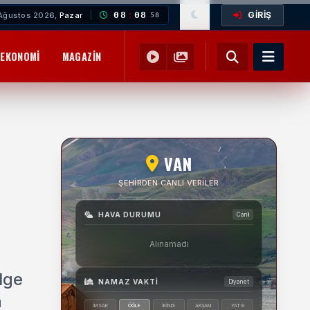
GİRİŞ
08
:
09
Ağustos 2026,
Pazar
00
EKONOMI
MAGAZIN
YEMEK TARIFLERI
SAĞLIK
EĞITIM
VAN
ŞEHIRDEN CANLI VERILER
HAVA DURUMU
Canlı
Alınamadı
lge
NAMAZ VAKTI
Diyanet
a
İMSAK
ÖĞLE
İKINDI
AKŞAM
YATSI