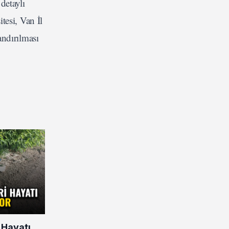
detaylı
tesi, Van İl
andırılması
 Hayatı