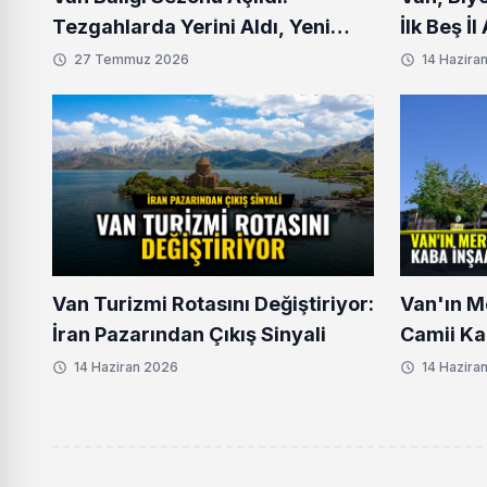
Tezgahlarda Yerini Aldı, Yeni
İlk Beş İ
Fiyatlar Belli Oldu
27 Temmuz 2026
14 Hazira
Van Turizmi Rotasını Değiştiriyor:
Van'ın M
İran Pazarından Çıkış Sinyali
Camii Ka
Aşamaya
14 Haziran 2026
14 Hazira