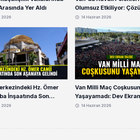
l Arasında Yer Aldı
Olumsuz Etkiliyor: Çöz
n 2026
14 Haziran 2026
erkezindeki Hz. Ömer
Van Milli Maç Coşkusu
ba İnşaatında Son
Yaşayamadı: Dev Ekran
 Gelindi
n 2026
14 Haziran 2026