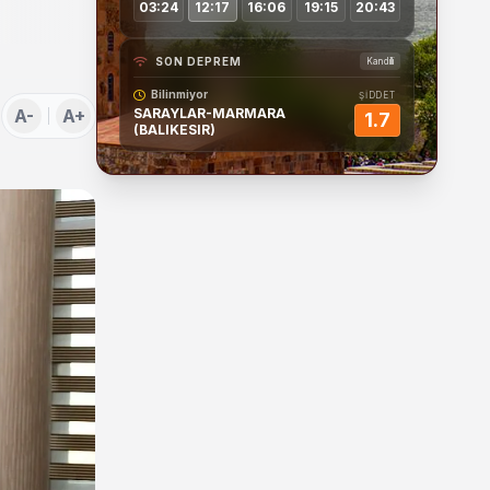
03:24
12:17
16:06
19:15
20:43
SON DEPREM
Kandilli
Bilinmiyor
ŞİDDET
A-
A+
SARAYLAR-MARMARA
1.7
(BALIKESIR)