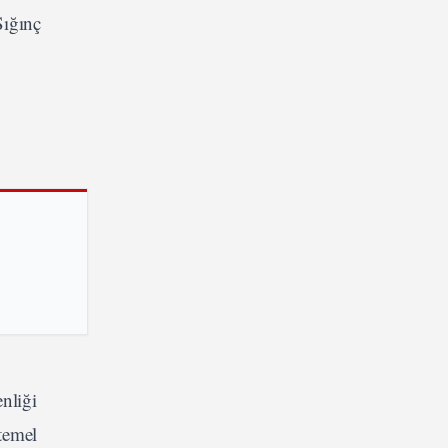
Sığınç
nliği
 temel