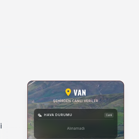
VAN
ŞEHIRDEN CANLI VERILER
HAVA DURUMU
Canlı
i
Alınamadı