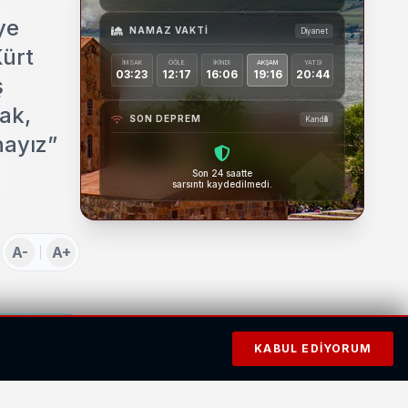
ye
NAMAZ VAKTI
Diyanet
Kürt
İMSAK
ÖĞLE
İKINDI
AKŞAM
YATSI
03:23
12:17
16:06
19:16
20:44
ş
rak,
SON DEPREM
Kandilli
nayız”
Son 24 saatte
sarsıntı kaydedilmedi.
A-
A+
KABUL EDIYORUM