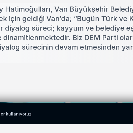
y Hatimoğulları, Van Büyükşehir Beledi
k için geldiği Van’da; “Bugün Türk ve 
ir diyalog süreci; kayyum ve belediye e
e dinamitlenmektedir. Biz DEM Parti ola
 diyalog sürecinin devam etmesinden ya
ler kullanıyoruz.