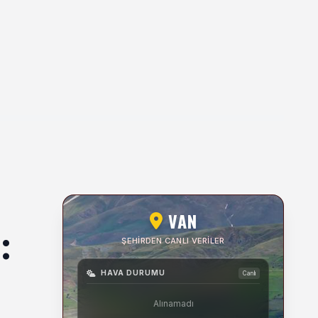
VAN
:
ŞEHIRDEN CANLI VERILER
HAVA DURUMU
Canlı
Alınamadı