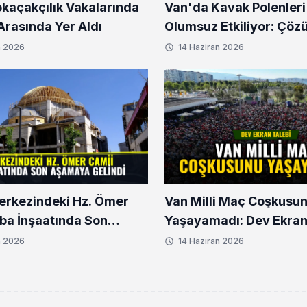
okaçakçılık Vakalarında
Van'da Kavak Polenleri
l Arasında Yer Aldı
Olumsuz Etkiliyor: Çöz
n 2026
14 Haziran 2026
erkezindeki Hz. Ömer
Van Milli Maç Coşkusu
ba İnşaatında Son
Yaşayamadı: Dev Ekran
 Gelindi
n 2026
14 Haziran 2026