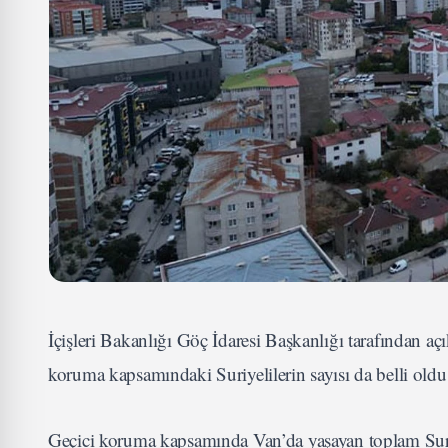
İçişleri Bakanlığı Göç İdaresi Başkanlığı tarafından a
koruma kapsamındaki Suriyelilerin sayısı da belli oldu
Geçici koruma kapsamında Van’da yaşayan toplam Suriye