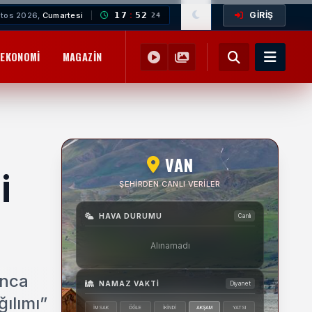
GİRİŞ
17
:
52
tos 2026,
Cumartesi
26
EKONOMI
MAGAZIN
YEMEK TARIFLERI
SAĞLIK
EĞITIM
VAN
i
ŞEHIRDEN CANLI VERILER
HAVA DURUMU
Canlı
Alınamadı
ınca
NAMAZ VAKTI
Diyanet
ğılımı”
İMSAK
ÖĞLE
İKINDI
AKŞAM
YATSI