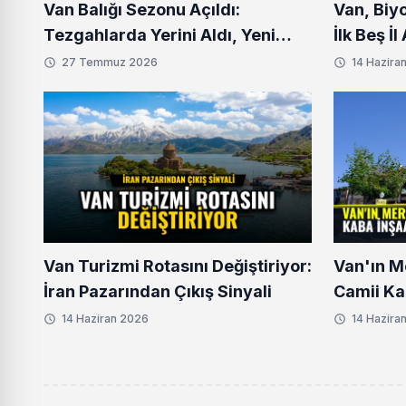
Van Balığı Sezonu Açıldı:
Van, Biy
Tezgahlarda Yerini Aldı, Yeni
İlk Beş İ
Fiyatlar Belli Oldu
27 Temmuz 2026
14 Hazira
Van Turizmi Rotasını Değiştiriyor:
Van'ın M
İran Pazarından Çıkış Sinyali
Camii Ka
Aşamaya
14 Haziran 2026
14 Hazira