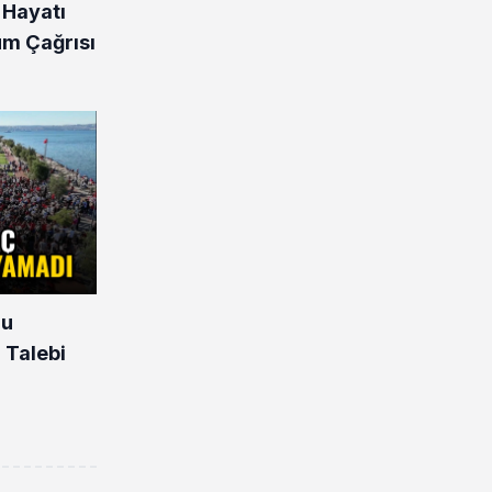
 Hayatı
üm Çağrısı
nu
 Talebi