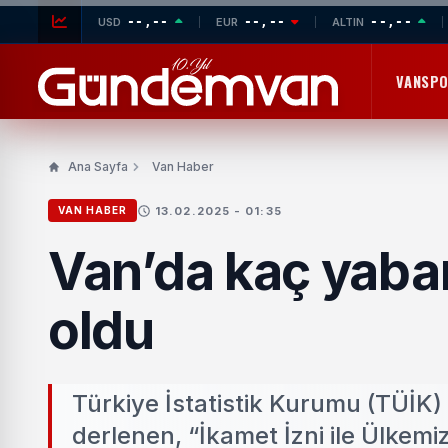
--,--
--,--
--,--
USD
EUR
ALTIN
VANSP
Ana Sayfa
Van Haber
13.02.2025 - 01:35
VAN HABER
Van’da kaç yaban
oldu
Türkiye İstatistik Kurumu (TÜİK) 
derlenen, “İkamet İzni ile Ülkemi