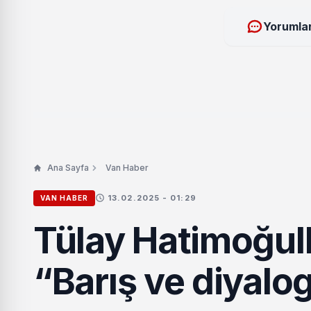
Yorumlar
Ana Sayfa
Van Haber
13.02.2025 - 01:29
VAN HABER
Tülay Hatimoğull
“Barış ve diyalo