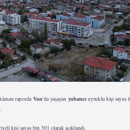
Van
yabancı
çıklanan raporda
’da yaşayan
uyruklu kişi sayısı i
.
li kişi sayısı bin 301 olarak açıklandı.