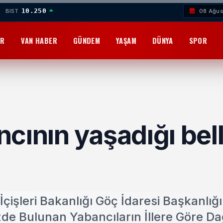
10.250
BIST
08 Ağus
OR
VAN HABER
GÜNDEM
YAŞAM
DÜNYA
SPOR
cının yaşadığı bell
İçişleri Bakanlığı Göç İdaresi Başkanlığ
zde Bulunan Yabancıların İllere Göre Da