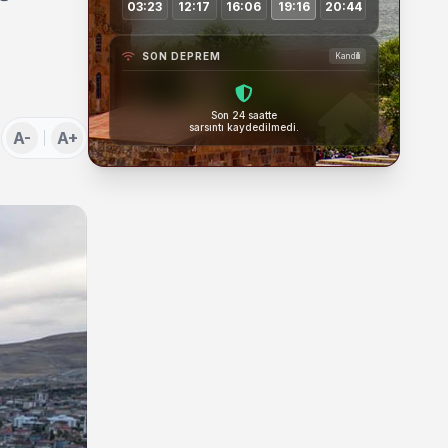
03:23
12:17
16:06
19:16
20:44
SON DEPREM
Kandilli
Son 24 saatte
sarsıntı kaydedilmedi.
A-
A+