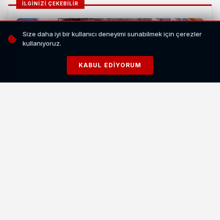
İLGİNİZİ ÇEKEBİLİR
Size daha iyi bir kullanıcı deneyimi sunabilmek için çerezler
kullanıyoruz.
KABUL EDIYORUM
Van İpekyolu'nda İş Yeri Yangını Paniğe Yol Açtı: 2
Kişi Kurtarıldı
HABERI OKU
Van ili özelinde ise bu zenginlik dikkat çekiyor. Kentte 7
ulusal ve 4 mahalli öneme sahip olmak üzere toplam 11
sulak alan bulunuyor. Bu sayıyla Van, ulusal öneme haiz