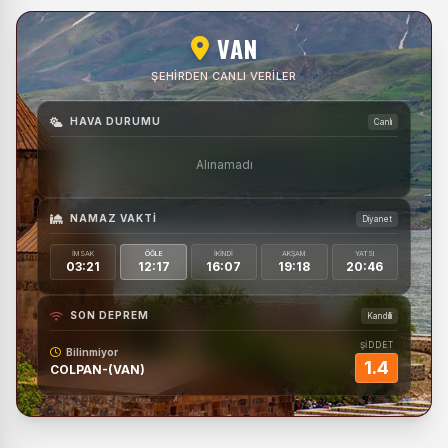
VAN
ŞEHIRDEN CANLI VERILER
HAVA DURUMU
Canlı
Alınamadı
NAMAZ VAKTI
Diyanet
İMSAK
ÖĞLE
İKINDI
AKŞAM
YATSI
03:21
12:17
16:07
19:18
20:46
SON DEPREM
Kandilli
ŞİDDET
Bilinmiyor
1.4
COLPAN-(VAN)