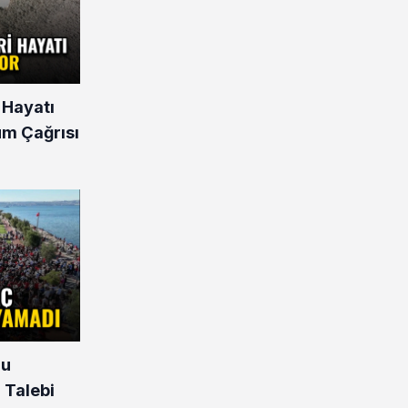
 Hayatı
üm Çağrısı
nu
 Talebi