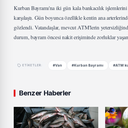
Kurban Bayramı'na iki gün kala bankacılık işlemlerini
karşılaştı. Gün boyunca özellikle kentin ana arterleri
gözlendi. Vatandaşlar, mevcut ATM'lerin yetersizliğin
durum, bayram öncesi nakit erişiminde zorluklar yaşa
#Van
#Kurban Bayramı
#ATM ku
ETIKETLER:
Benzer Haberler