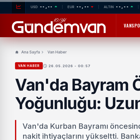
--,--
--,--
--,--
USD
EUR
ALTIN
VANSP
Ana Sayfa
Van Haber
26.05.2026 - 00:57
VAN HABER
Van'da Bayram 
Yoğunluğu: Uzun
Van'da Kurban Bayramı öncesinde 
nakit ihtiyaçlarını yükseltti. Ba