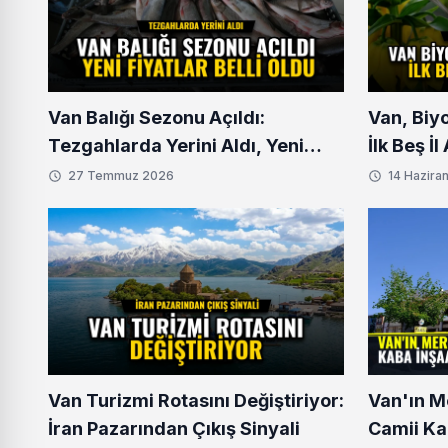
Van Balığı Sezonu Açıldı:
Van, Biy
Tezgahlarda Yerini Aldı, Yeni
İlk Beş İ
Fiyatlar Belli Oldu
27 Temmuz 2026
14 Hazira
Van Turizmi Rotasını Değiştiriyor:
Van'ın M
İran Pazarından Çıkış Sinyali
Camii Ka