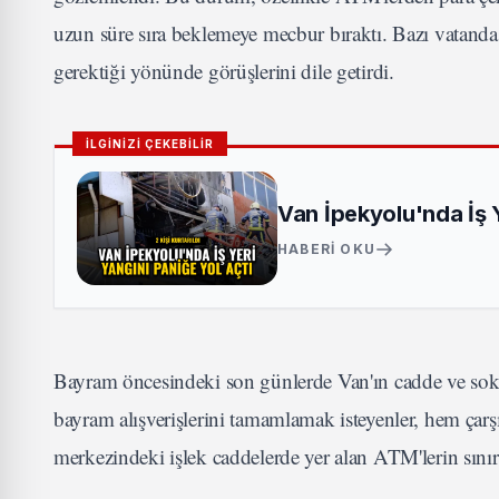
uzun süre sıra beklemeye mecbur bıraktı. Bazı vatanda
gerektiği yönünde görüşlerini dile getirdi.
İLGİNİZİ ÇEKEBİLİR
Van İpekyolu'nda İş Ye
HABERI OKU
Bayram öncesindeki son günlerde Van'ın cadde ve sokak
bayram alışverişlerini tamamlamak isteyenler, hem çar
merkezindeki işlek caddelerde yer alan ATM'lerin sını