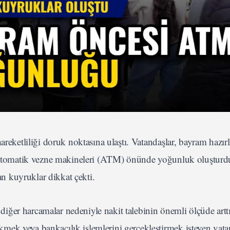
reketliliği doruk noktasına ulaştı. Vatandaşlar, bayram hazırlı
ve otomatik vezne makineleri (ATM) önünde yoğunluk oluşturdu
 kuyruklar dikkat çekti.
e diğer harcamalar nedeniyle nakit talebinin önemli ölçüde artt
ek veya bankacılık işlemlerini gerçekleştirmek isteyen vata