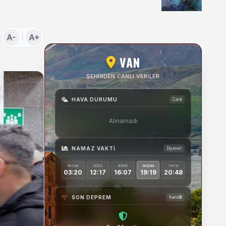
Uygulamaları Üzerine
Söyleşi
A-
A+
VAN
ŞEHIRDEN CANLI VERILER
HAVA DURUMU
Canlı
Alınamadı
NAMAZ VAKTI
Diyanet
İMSAK
ÖĞLE
İKINDI
AKŞAM
YATSI
03:20
12:17
16:07
19:19
20:48
SON DEPREM
Kandilli