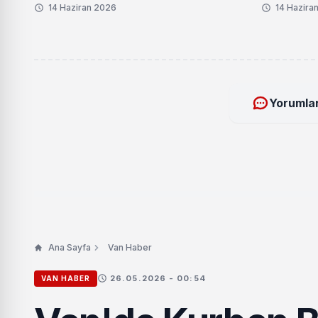
Aşamaya
14 Haziran 2026
14 Hazira
Yorumlar
Ana Sayfa
Van Haber
26.05.2026 - 00:54
VAN HABER