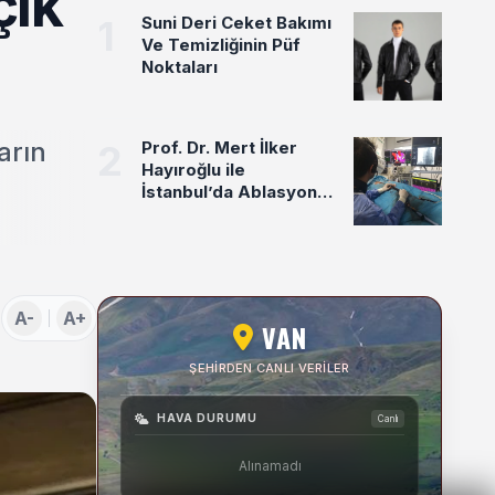
çık
1
Suni Deri Ceket Bakımı
Ve Temizliğinin Püf
Noktaları
arın
2
Prof. Dr. Mert İlker
Hayıroğlu ile
İstanbul’da Ablasyon
Uygulamaları Üzerine
Söyleşi
A-
A+
VAN
ŞEHIRDEN CANLI VERILER
HAVA DURUMU
Canlı
Alınamadı