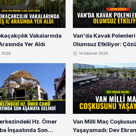
okaçakçılık Vakalarında
Van'da Kavak Polenleri
l Arasında Yer Aldı
Olumsuz Etkiliyor: Çöz
n 2026
14 Haziran 2026
erkezindeki Hz. Ömer
Van Milli Maç Coşkusu
ba İnşaatında Son
Yaşayamadı: Dev Ekran