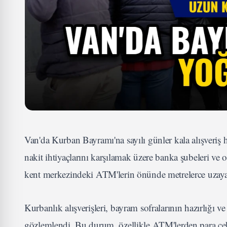
Van'da Kurban Bayramı'na sayılı günler kala alışveriş ha
nakit ihtiyaçlarını karşılamak üzere banka şubeleri 
kent merkezindeki ATM'lerin önünde metrelerce uzayan
Kurbanlık alışverişleri, bayram sofralarının hazırlığı v
gözlemlendi. Bu durum, özellikle ATM'lerden para çekm