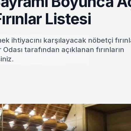
ayramı Boyunca A
rınlar Listesi
ihtiyacını karşılayacak nöbetçi fırınl
ar Odası tarafından açıklanan fırınların
iniz.