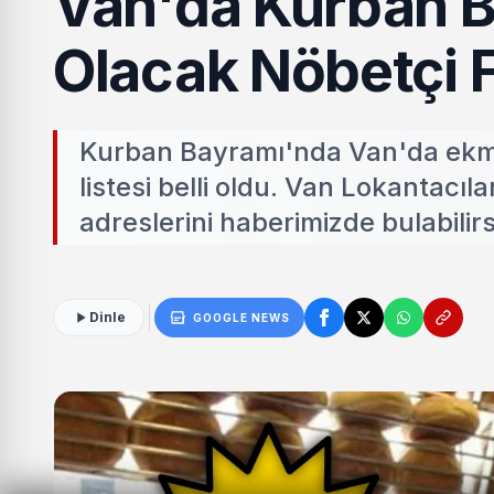
Van'da Kurban B
Olacak Nöbetçi Fı
Kurban Bayramı'nda Van'da ekmek 
listesi belli oldu. Van Lokantacıl
adreslerini haberimizde bulabilirs
Dinle
GOOGLE NEWS