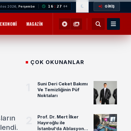
GİRİŞ
16
:
27
stos 2026,
Perşembe
05
EKONOMI
MAGAZIN
YEMEK TARIFLERI
SAĞLIK
EĞITIM
ÇOK OKUNANLAR
1
Suni Deri Ceket Bakımı
Ve Temizliğinin Püf
Noktaları
ların
2
Prof. Dr. Mert İlker
Hayıroğlu ile
lendi.
İstanbul’da Ablasyon