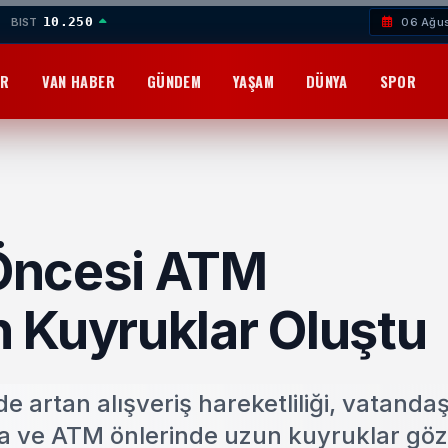
10.250
BIST
06 Ağu
OR
VAN HABER
GÜNDEM
YAŞAM
DÜNYA
SPOR
Öncesi ATM
 Kuyruklar Oluştu
artan alışveriş hareketliliği, vatandaş
nka ve ATM önlerinde uzun kuyruklar göz