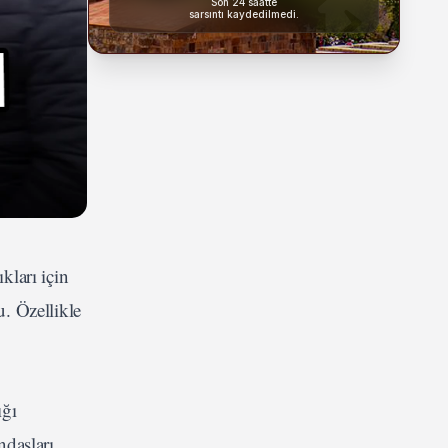
Son 24 saatte
sarsıntı kaydedilmedi.
kları için
. Özellikle
ığı
ndaşları