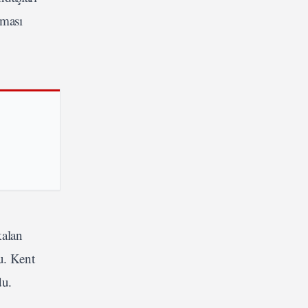
lması
kalan
u. Kent
du.