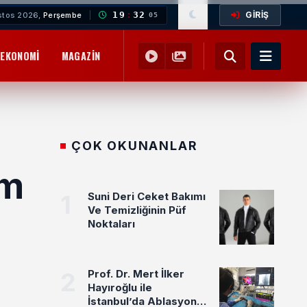
GİRİŞ
19
:
32
stos 2026,
Perşembe
07
EKONOMI
MAGAZIN
YEMEK TARIFLERI
SAĞLIK
EĞITIM
ÇOK OKUNANLAR
am
1
Suni Deri Ceket Bakımı
Ve Temizliğinin Püf
Noktaları
2
Prof. Dr. Mert İlker
Hayıroğlu ile
İstanbul’da Ablasyon