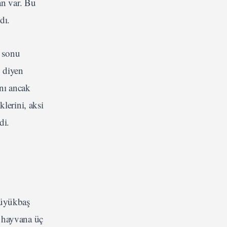
van var. Bu
dı.
a sonu
" diyen
nı ancak
lerini, aksi
di.
büyükbaş
u hayvana üç