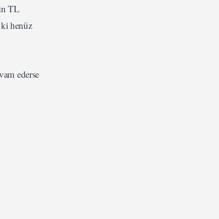
bin TL
 ki henüz
evam ederse