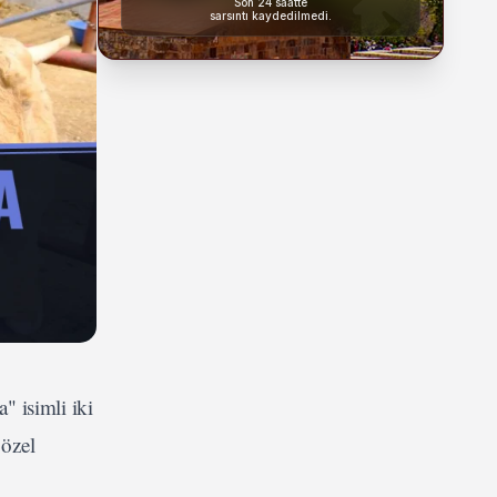
Son 24 saatte
sarsıntı kaydedilmedi.
" isimli iki
 özel