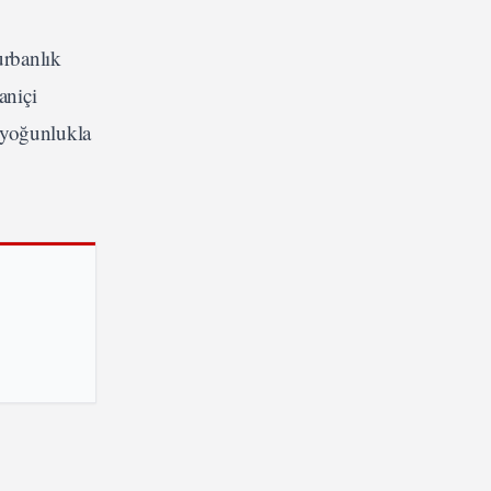
urbanlık
aniçi
 yoğunlukla