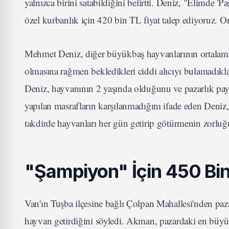
yalnızca birini satabildiğini belirtti. Deniz, "Elimde 'P
özel kurbanlık için 420 bin TL fiyat talep ediyoruz. O
Mehmet Deniz, diğer büyükbaş hayvanlarının ortalama
olmasına rağmen bekledikleri ciddi alıcıyı bulamadıklar
Deniz, hayvanının 2 yaşında olduğunu ve pazarlık pay
yapılan masrafların karşılanmadığını ifade eden Deniz,
takdirde hayvanları her gün getirip götürmenin zorluğ
"Şampiyon" İçin 450 Bin 
Van'ın Tuşba ilçesine bağlı Çolpan Mahallesi'nden pa
hayvan getirdiğini söyledi. Akman, pazardaki en büyü