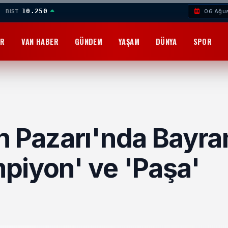
10.250
BIST
06 Ağu
OR
VAN HABER
GÜNDEM
YAŞAM
DÜNYA
SPOR
n Pazarı'nda Bayr
piyon' ve 'Paşa'