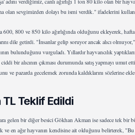
aşa' adını verdiğimiz, canlı ağırlığı 1 ton 80 kilo olan bir hay
na olan sevgimizden dolayı bu ismi verdik." ifadelerini kullan
 600, 800 ve 850 kilo ağırlığında olduğunu ekleyerek, haft
ını dile getirdi. "İnsanlar gelip soruyor ancak alıcı olmuyor,
ının bulunduğunu vurguladı. Yıllardır hayvancılık yaptıkları
 ciddi bir alıcının çıkması durumunda satış yapmayı umut ettik
unu ve pazarda gecelemek zorunda kaldıklarını sözlerine ekle
TL Teklif Edildi
zara gelen bir diğer besici Gökhan Akman ise sadece tek bir 
k ve en ağır hayvanın kendisine ait olduğunu belirterek, "B