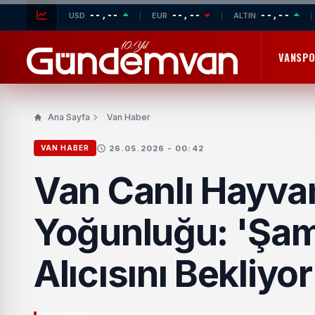
--,--
--,--
--,--
USD
EUR
ALTIN
VANSP
Ana Sayfa
Van Haber
26.05.2026 - 00:42
VAN HABER
Van Canlı Hayva
Yoğunluğu: 'Şam
Alıcısını Bekliyor