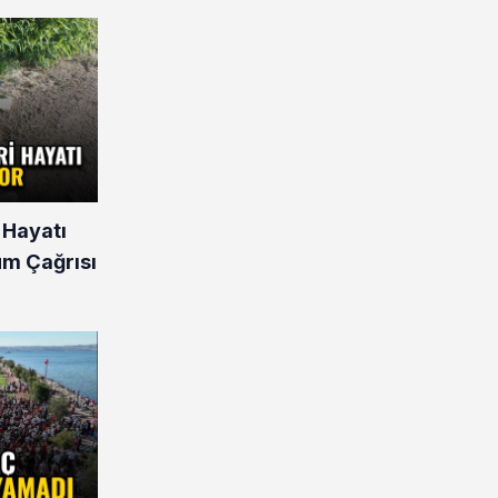
 Hayatı
üm Çağrısı