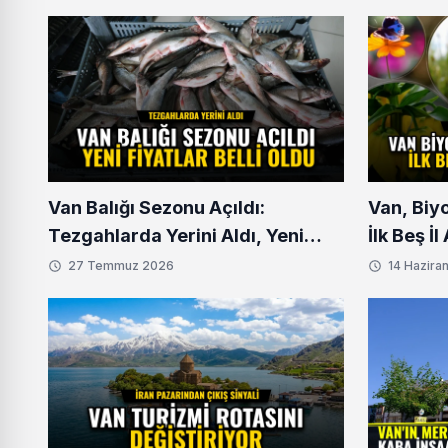
Van Balığı Sezonu Açıldı:
Van, Biy
Tezgahlarda Yerini Aldı, Yeni
İlk Beş İ
Fiyatlar Belli Oldu
27 Temmuz 2026
14 Hazira