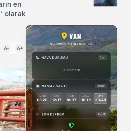
arın en
Uygulamaları Üzerine
Söyleşi
a' olarak
VAN
ŞEHIRDEN CANLI VERILER
A-
A+
HAVA DURUMU
Canlı
Alınamadı
NAMAZ VAKTI
Diyanet
İMSAK
ÖĞLE
İKINDI
AKŞAM
YATSI
03:20
12:17
16:07
19:19
20:48
SON DEPREM
Kandilli