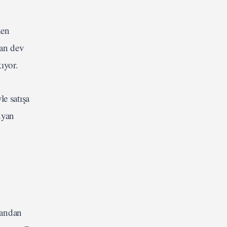
den
şan dev
ıyor.
le satışa
uyan
vandan