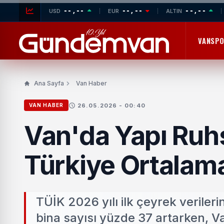
--,--
--,--
--,--
USD
EUR
ALTIN
VANSP
Ana Sayfa
Van Haber
26.05.2026 - 00:40
VAN HABER
Van'da Yapı Ruhs
Türkiye Ortalam
TÜİK 2026 yılı ilk çeyrek veriler
bina sayısı yüzde 37 artarken, Va