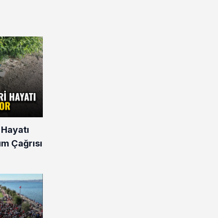
 Hayatı
üm Çağrısı