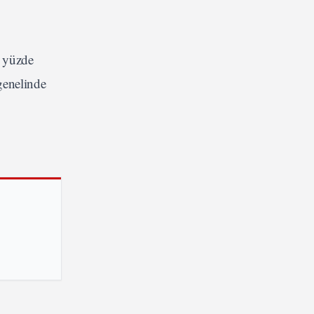
n yüzde
genelinde