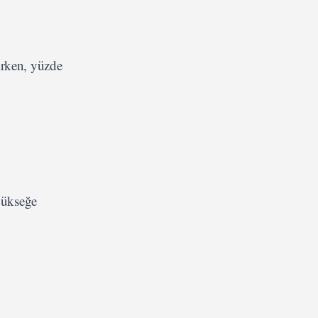
irken, yüzde
 yükseğe