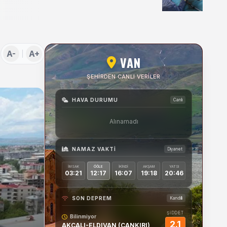
Uygulamaları Üzerine
Söyleşi
A-
A+
VAN
ŞEHIRDEN CANLI VERILER
HAVA DURUMU
Canlı
Alınamadı
NAMAZ VAKTI
Diyanet
İMSAK
ÖĞLE
İKINDI
AKŞAM
YATSI
03:21
12:17
16:07
19:18
20:46
SON DEPREM
Kandilli
ŞİDDET
Bilinmiyor
2.1
AKCALI-ELDIVAN (CANKIRI)