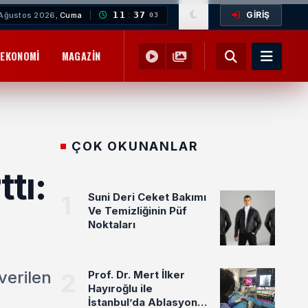
GİRİŞ
11
:
37
Ağustos 2026,
Cuma
05
EKONOMI
MAGAZIN
YEMEK TARIFLERI
SAĞLIK
EĞITIM
ÇOK OKUNANLAR
tı:
1
Suni Deri Ceket Bakımı
Ve Temizliğinin Püf
Noktaları
verilen
2
Prof. Dr. Mert İlker
Hayıroğlu ile
İstanbul’da Ablasyon