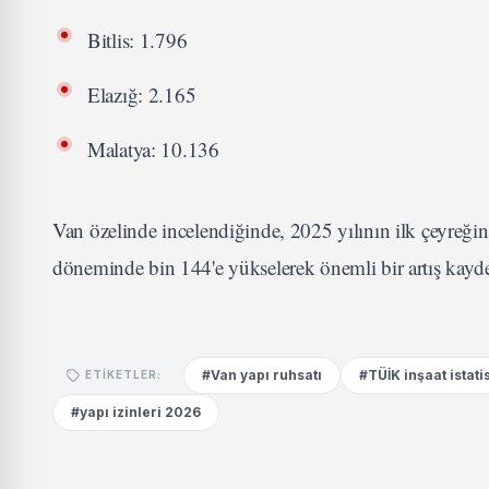
Bitlis: 1.796
Elazığ: 2.165
Malatya: 10.136
Van özelinde incelendiğinde, 2025 yılının ilk çeyreğind
döneminde bin 144'e yükselerek önemli bir artış kayde
#Van yapı ruhsatı
#TÜİK inşaat istatis
ETIKETLER:
#yapı izinleri 2026