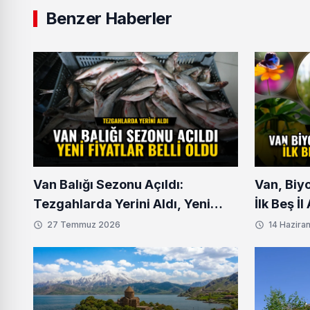
Benzer Haberler
Van Balığı Sezonu Açıldı:
Van, Biy
Tezgahlarda Yerini Aldı, Yeni
İlk Beş İ
Fiyatlar Belli Oldu
27 Temmuz 2026
14 Hazira