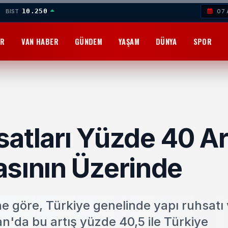
10.250
BIST
07 
OR
VAN HABER
GÜNDEM
YAŞAM
DÜNYA
SPOR
atları Yüzde 40 Art
asının Üzerinde
ine göre, Türkiye genelinde yapı ruhsatı 
n'da bu artış yüzde 40,5 ile Türkiye