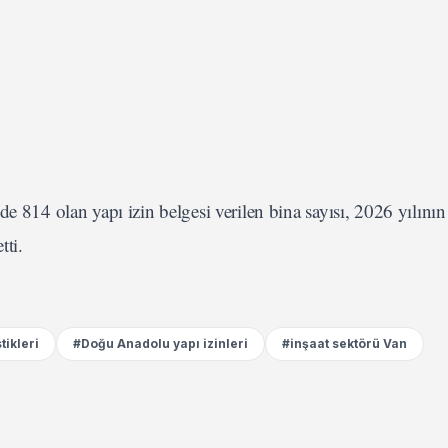
e 814 olan yapı izin belgesi verilen bina sayısı, 2026 yılının
tti.
tikleri
#Doğu Anadolu yapı izinleri
#inşaat sektörü Van