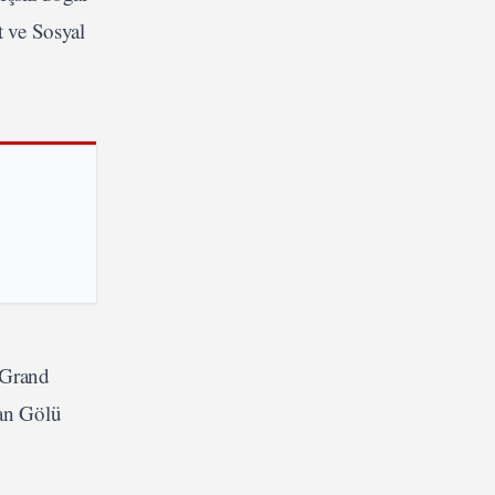
t ve Sosyal
 Grand
Van Gölü