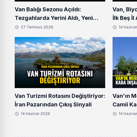
Van Balığı Sezonu Açıldı:
Van, Biy
Tezgahlarda Yerini Aldı, Yeni
İlk Beş İ
Fiyatlar Belli Oldu
27 Temmuz 2026
14 Hazira
Van Turizmi Rotasını Değiştiriyor:
Van'ın M
İran Pazarından Çıkış Sinyali
Camii Ka
Aşamaya
14 Haziran 2026
14 Hazira