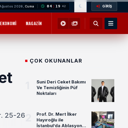
GİRİŞ
04
:
19
Ağustos 2026,
Cuma
43
EKONOMI
MAGAZIN
YEMEK TARIFLERI
SAĞLIK
EĞITIM
ÇOK OKUNANLAR
et
1
Suni Deri Ceket Bakımı
Ve Temizliğinin Püf
Noktaları
r. 25-26
2
Prof. Dr. Mert İlker
Hayıroğlu ile
İstanbul’da Ablasyon