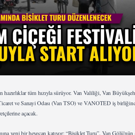
 hazırlıklar tüm hızıyla sürüyor. Van Valiliği, Van Büyükşeh
 Ticaret ve Sanayi Odası (Van TSO) ve VANOTED iş birliğin
retçilerine açacak.
ına yeni bir heyecan katıyor: “Bisiklet Turu”. Van Gölü'nün 