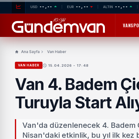
--,--
--,--
--,--
USD
EUR
ALTIN
VANSP
Ana Sayfa
Van Haber
15.04.2026 - 17:48
VAN HABER
Van 4. Badem Çiçe
Turuyla Start Alı
Van'da düzenlenecek 4. Badem Çiç
Nisan'daki etkinlik, bu yıl ilk kez