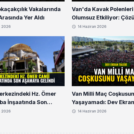
okaçakçılık Vakalarında
Van'da Kavak Polenleri
l Arasında Yer Aldı
Olumsuz Etkiliyor: Çöz
n 2026
14 Haziran 2026
erkezindeki Hz. Ömer
Van Milli Maç Coşkusu
ba İnşaatında Son
Yaşayamadı: Dev Ekran
 Gelindi
n 2026
14 Haziran 2026