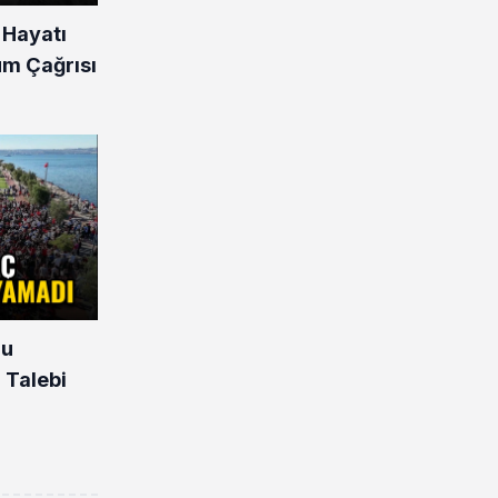
 Hayatı
üm Çağrısı
nu
 Talebi