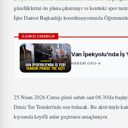
güzelliklerini ön plana çıkarmayı ve kentteki spor tur
İşler Dairesi Başkanlığı koordinasyonunda Öğretmenler 
İLGİNİZİ ÇEKEBİLİR
Van İpekyolu'nda İş Ye
HABERI OKU
25 Nisan 2026 Cuma günü sabah saat 08.30'da başlayac
Deniz Tur Tesisleri'nde son bulacak. Bu aktiviteyle ka
kıyısında keyifli anlar geçirmesi amaçlanıyor.