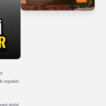
ir
de organize
eşsiz doğal