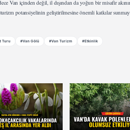
dece Van içinden değil, il dışından da yoğun bir misafir akın
turizm potansiyelinin geliştirilmesine önemli katkılar sunmayı
t Turu
#Van Gölü
#Van Turizm
#Etkinlik