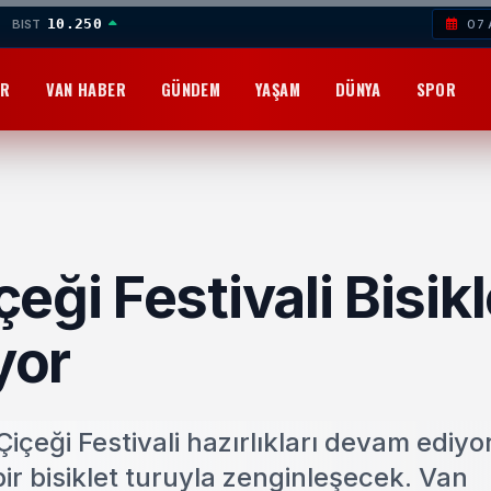
10.250
BIST
07 
OR
VAN HABER
GÜNDEM
YAŞAM
DÜNYA
SPOR
ği Festivali Bisikl
yor
eği Festivali hazırlıkları devam ediyo
 bir bisiklet turuyla zenginleşecek. Van