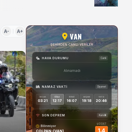
Uygulamaları Üzerine
Söyleşi
A-
A+
VAN
ŞEHIRDEN CANLI VERILER
HAVA DURUMU
Canlı
Alınamadı
NAMAZ VAKTI
Diyanet
İMSAK
ÖĞLE
İKINDI
AKŞAM
YATSI
03:21
12:17
16:07
19:18
20:46
SON DEPREM
Kandilli
ŞİDDET
Bilinmiyor
1.4
COLPAN-(VAN)