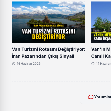
Van Turizmi Rotasını Değiştiriyor:
Van'ın M
İran Pazarından Çıkış Sinyali
Camii Ka
Aşamaya
14 Haziran 2026
14 Hazira
Yorumlar