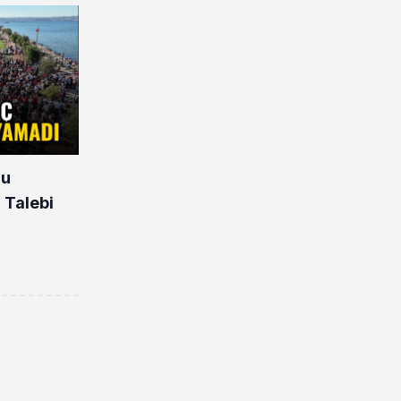
nu
 Talebi