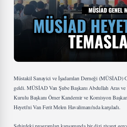
Müstakil Sanayici ve İşadamları Derneği (MÜSİAD) G
geldi. MÜSİAD Van Şube Başkanı Abdullah Aras ve be
Kurulu Başkanı Ömer Kandemir ve Komisyon Başkanı 
Heyeti'ni Van Ferit Melen Havalimanı'nda karşıladı.
Şehirdeki programları kapsamında bir dizi ziyaret ger