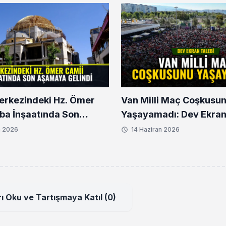
erkezindeki Hz. Ömer
Van Milli Maç Coşkusu
ba İnşaatında Son
Yaşayamadı: Dev Ekran
 Gelindi
n 2026
14 Haziran 2026
ı Oku ve Tartışmaya Katıl (0)