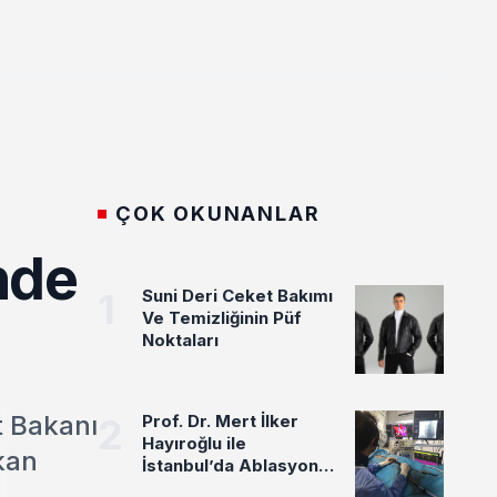
ÇOK OKUNANLAR
nde
1
Suni Deri Ceket Bakımı
Ve Temizliğinin Püf
Noktaları
t Bakanı
2
Prof. Dr. Mert İlker
Hayıroğlu ile
akan
İstanbul’da Ablasyon
Uygulamaları Üzerine