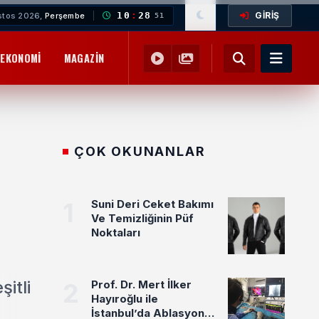
GİRİŞ
10
:
28
stos 2026,
Perşembe
52
EKONOMI
MAGAZIN
YEMEK TARIFLERI
SAĞLIK
EĞITIM
ÇOK OKUNANLAR
1
Suni Deri Ceket Bakımı
Ve Temizliğinin Püf
Noktaları
itli
2
Prof. Dr. Mert İlker
Hayıroğlu ile
İstanbul’da Ablasyon