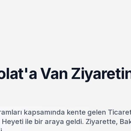
olat'a Van Ziyareti
ramları kapsamında kente gelen Ticare
eyeti ile bir araya geldi. Ziyarette, B
i.