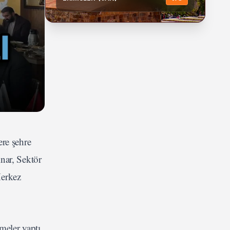
re şehre
nar, Sektör
Merkez
meler yaptı.