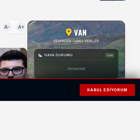
Söyleşi
A-
A+
VAN
ŞEHIRDEN CANLI VERILER
HAVA DURUMU
Canlı
Alınamadı
NAMAZ VAKTI
Diyanet
KABUL EDIYORUM
İMSAK
ÖĞLE
İKINDI
AKŞAM
YATSI
03:20
12:17
16:07
19:19
20:48
SON DEPREM
Kandilli
ŞİDDET
Bilinmiyor
1.9
ERMISLER-(VAN)