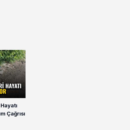
 Hayatı
üm Çağrısı