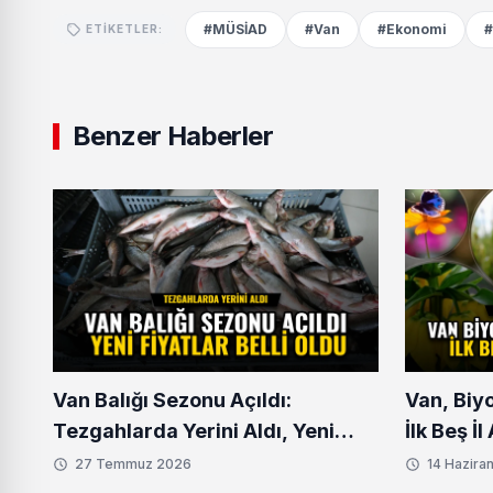
#MÜSİAD
#Van
#Ekonomi
#
ETIKETLER:
Benzer Haberler
Van Balığı Sezonu Açıldı:
Van, Biy
Tezgahlarda Yerini Aldı, Yeni
İlk Beş İ
Fiyatlar Belli Oldu
27 Temmuz 2026
14 Hazira