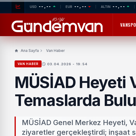
--,--
--,--
--,--
USD
EUR
ALTIN
VANSP
Ana Sayfa
Van Haber
03.04.2026 - 19:54
VAN HABER
MÜSİAD Heyeti 
Temaslarda Bul
MÜSİAD Genel Merkez Heyeti, Van 
ziyaretler gerçekleştirdi; inşaat 