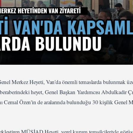
enel Merkez Heyeti, Van'da önemli temaslarda bulunmak üze
raberindeki heyet, Genel Başkan Yardımcısı Abdulkadir Çı
Cemal Özen'in de aralarında bulunduğu 30 kişilik Genel 
çekleştiren MÜSİAD Heyeti, yerel kurum temsilcileriyle görüş