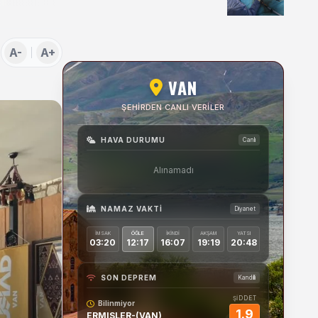
Uygulamaları Üzerine
Söyleşi
A-
A+
VAN
ŞEHIRDEN CANLI VERILER
HAVA DURUMU
Canlı
Alınamadı
NAMAZ VAKTI
Diyanet
İMSAK
ÖĞLE
İKINDI
AKŞAM
YATSI
03:20
12:17
16:07
19:19
20:48
SON DEPREM
Kandilli
ŞİDDET
Bilinmiyor
1.9
ERMISLER-(VAN)