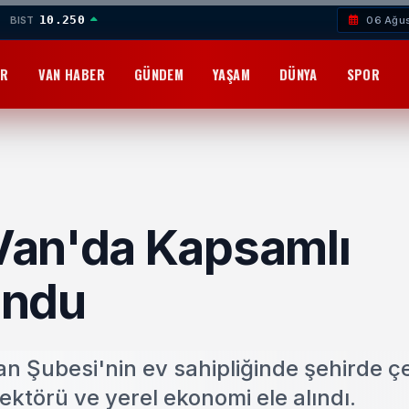
10.250
BIST
06 Ağu
OR
VAN HABER
GÜNDEM
YAŞAM
DÜNYA
SPOR
Van'da Kapsamlı
undu
Şubesi'nin ev sahipliğinde şehirde çeş
sektörü ve yerel ekonomi ele alındı.