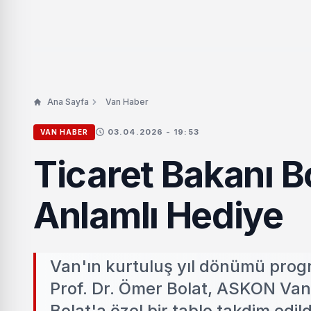
Ana Sayfa
Van Haber
03.04.2026 - 19:53
VAN HABER
Ticaret Bakanı B
Anlamlı Hediye
Van'ın kurtuluş yıl dönümü prog
Prof. Dr. Ömer Bolat, ASKON Van H
Bolat'a özel bir tablo takdim edild