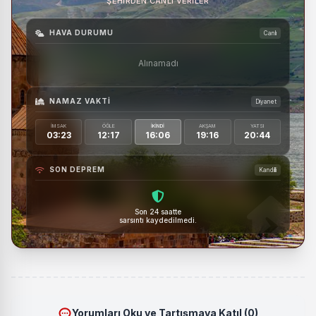
ŞEHIRDEN CANLI VERILER
HAVA DURUMU
Canlı
Alınamadı
NAMAZ VAKTI
Diyanet
İMSAK
ÖĞLE
İKINDI
AKŞAM
YATSI
03:23
12:17
16:06
19:16
20:44
SON DEPREM
Kandilli
Son 24 saatte
sarsıntı kaydedilmedi.
Yorumları Oku ve Tartışmaya Katıl (0)