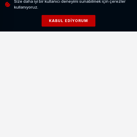
Size daha iyi bir kullanıcı deneyimi sunabilmek için çerezler
kullanıyoruz.
KABUL EDIYORUM
Vanspor FK, Mehmet Özcan ile Sözleşme Yeniledi
HABERI OKU
Gelişim Ligi U19 müsabakalarının tamamı saat 13.00'te
başlayacak.
Vanspor U19'un Ligdeki
Konumu ve Liderlik Yarışı