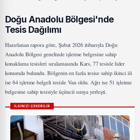
Doğu Anadolu Bölgesi'nde
Tesis Dağılımı
Hazırlanan rapora göre, Şubat 2026 itibarıyla Doğu
Anadolu Bölgesi genelinde işletme belgesine sahip
konaklama tesisleri sıralamasında Kars, 77 tesisle lider
konumda bulundu. Bölgenin en fazla tesise sahip ikinci ili
ise 64 işletme belgeli tesisle Van oldu. Ağrı ise 51 işletme
belgesine sahip tesisiyle üçüncü sıraya yerleşti.
İLGİNİZİ ÇEKEBİLİR