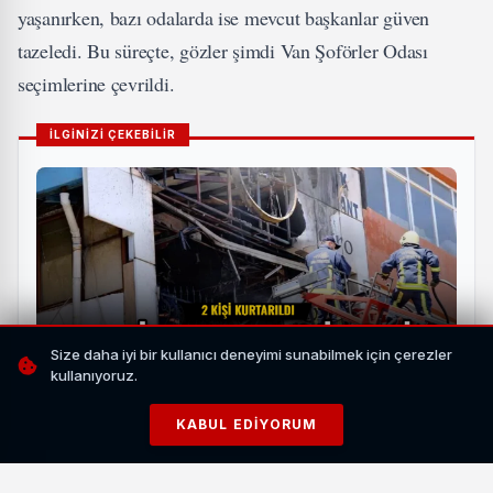
yaşanırken, bazı odalarda ise mevcut başkanlar güven
tazeledi. Bu süreçte, gözler şimdi Van Şoförler Odası
seçimlerine çevrildi.
İLGİNİZİ ÇEKEBİLİR
Size daha iyi bir kullanıcı deneyimi sunabilmek için çerezler
kullanıyoruz.
Van İpekyolu'nda İş Yeri Yangını Paniğe Yol Açtı: 2
KABUL EDIYORUM
Kişi Kurtarıldı
HABERI OKU