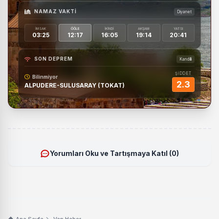
NAMAZ VAKTI
Diyanet
İMSAK
ÖĞLE
İKINDI
AKŞAM
YATSI
03:25
12:17
16:05
19:14
20:41
SON DEPREM
Kandilli
ŞİDDET
Bilinmiyor
2.3
ALPUDERE-SULUSARAY (TOKAT)
Yorumları Oku ve Tartışmaya Katıl (0)
Ana Sayfa
Van Haber