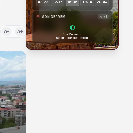
03:23
12:17
16:06
19:16
20:44
SON DEPREM
Kandilli
A-
A+
Son 24 saatte
sarsıntı kaydedilmedi.