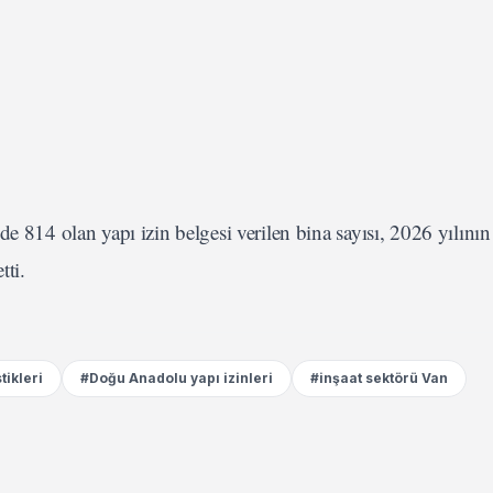
e 814 olan yapı izin belgesi verilen bina sayısı, 2026 yılının
tti.
tikleri
#Doğu Anadolu yapı izinleri
#inşaat sektörü Van