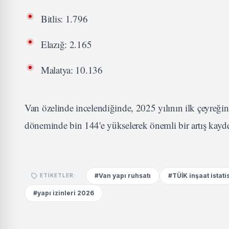
Bitlis: 1.796
Elazığ: 2.165
Malatya: 10.136
Van özelinde incelendiğinde, 2025 yılının ilk çeyreğind
döneminde bin 144'e yükselerek önemli bir artış kayde
#Van yapı ruhsatı
#TÜİK inşaat istatis
ETIKETLER:
#yapı izinleri 2026