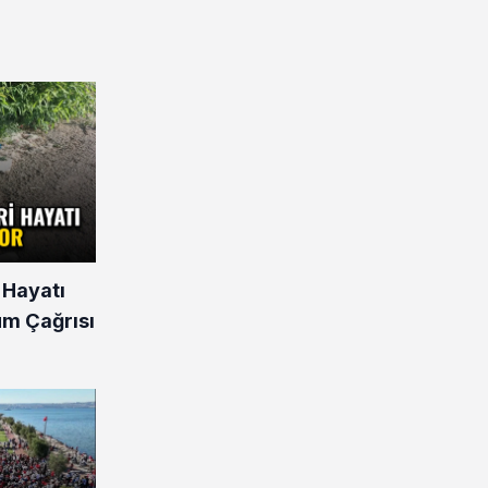
 Hayatı
üm Çağrısı