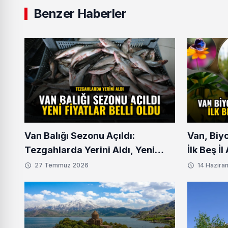
Benzer Haberler
Van Balığı Sezonu Açıldı:
Van, Biy
Tezgahlarda Yerini Aldı, Yeni
İlk Beş İ
Fiyatlar Belli Oldu
27 Temmuz 2026
14 Hazira