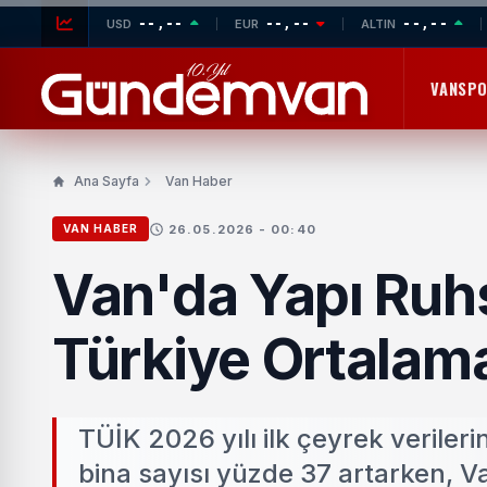
--,--
--,--
--,--
USD
EUR
ALTIN
VANSP
Ana Sayfa
Van Haber
26.05.2026 - 00:40
VAN HABER
Van'da Yapı Ruhs
Türkiye Ortalam
TÜİK 2026 yılı ilk çeyrek veriler
bina sayısı yüzde 37 artarken, Va