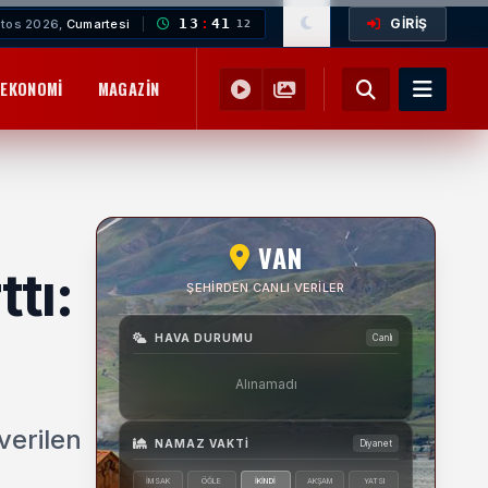
GİRİŞ
13
:
41
tos 2026,
Cumartesi
13
EKONOMI
MAGAZIN
YEMEK TARIFLERI
SAĞLIK
EĞITIM
VAN
tı:
ŞEHIRDEN CANLI VERILER
HAVA DURUMU
Canlı
Alınamadı
verilen
NAMAZ VAKTI
Diyanet
İMSAK
ÖĞLE
İKINDI
AKŞAM
YATSI