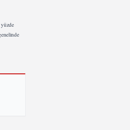
n yüzde
genelinde