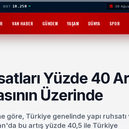
10.250
BIST
08 Ağus
OR
VAN HABER
GÜNDEM
YAŞAM
DÜNYA
SPOR
atları Yüzde 40 Art
asının Üzerinde
ine göre, Türkiye genelinde yapı ruhsatı 
n'da bu artış yüzde 40,5 ile Türkiye