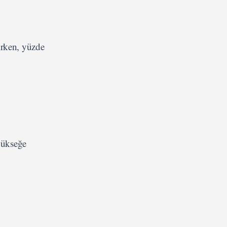
irken, yüzde
 yükseğe