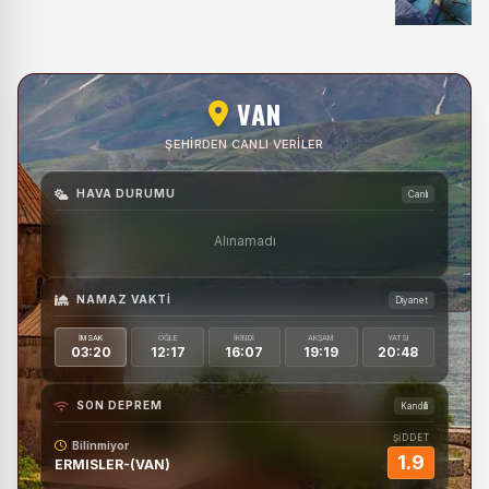
VAN
ŞEHIRDEN CANLI VERILER
HAVA DURUMU
Canlı
Alınamadı
NAMAZ VAKTI
Diyanet
İMSAK
ÖĞLE
İKINDI
AKŞAM
YATSI
03:20
12:17
16:07
19:19
20:48
SON DEPREM
Kandilli
ŞİDDET
Bilinmiyor
1.9
ERMISLER-(VAN)