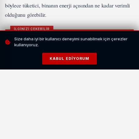
böylece tüketici, binanın enerji açısından ne kadar verimli
olduğunu görebilir.
İLGİNİZİ ÇEKEBİLİR
Size daha iyi bir kullanıcı deneyimi sunabilmek için çerezler
kullanıyoruz.
KABUL EDIYORUM
Yurt Dışı Telefonlara Sıkı Denetim: 1 Mayıs'ta
Kapanma Tehlikesi
HABERI OKU