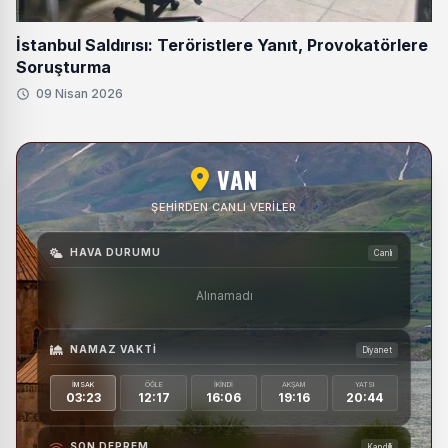
İstanbul Saldırısı: Teröristlere Yanıt, Provokatörlere
Soruşturma
09 Nisan 2026
VAN
ŞEHIRDEN CANLI VERILER
HAVA DURUMU
Canlı
Alınamadı
NAMAZ VAKTI
Diyanet
İMSAK
ÖĞLE
İKINDI
AKŞAM
YATSI
03:23
12:17
16:06
19:16
20:44
SON DEPREM
Kandilli