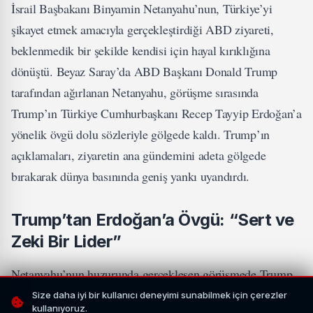
İsrail Başbakanı Binyamin Netanyahu’nun, Türkiye’yi
şikayet etmek amacıyla gerçekleştirdiği ABD ziyareti,
beklenmedik bir şekilde kendisi için hayal kırıklığına
dönüştü. Beyaz Saray’da ABD Başkanı Donald Trump
tarafından ağırlanan Netanyahu, görüşme sırasında
Trump’ın Türkiye Cumhurbaşkanı Recep Tayyip Erdoğan’a
yönelik övgü dolu sözleriyle gölgede kaldı. Trump’ın
açıklamaları, ziyaretin ana gündemini adeta gölgede
bırakarak dünya basınında geniş yankı uyandırdı.
Trump’tan Erdoğan’a Övgü: “Sert ve
Zeki Bir Lider”
Netanyahu’nun huzurunda gerçekleşen görüşmede Trump,
Erdoğan ile yakın dostluğunu vurgulayan çarpıcı ifadeler
Size daha iyi bir kullanıcı deneyimi sunabilmek için çerezler
kullanıyoruz.