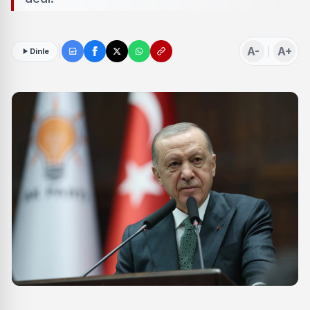
A-
A+
Dinle