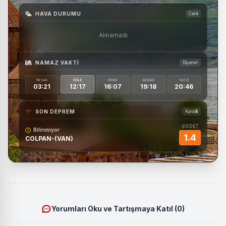
HAVA DURUMU
Canlı
Alınamadı
NAMAZ VAKTI
Diyanet
İMSAK
ÖĞLE
İKINDI
AKŞAM
YATSI
03:21
12:17
16:07
19:18
20:46
SON DEPREM
Kandilli
ŞİDDET
Bilinmiyor
1.4
COLPAN-(VAN)
Yorumları Oku ve Tartışmaya Katıl (0)