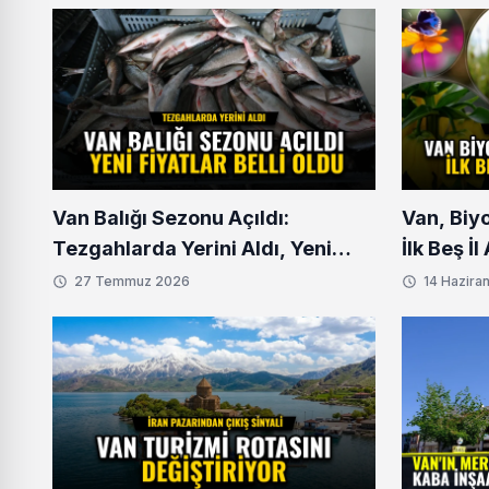
Van Balığı Sezonu Açıldı:
Van, Biy
Tezgahlarda Yerini Aldı, Yeni
İlk Beş İ
Fiyatlar Belli Oldu
27 Temmuz 2026
14 Hazira