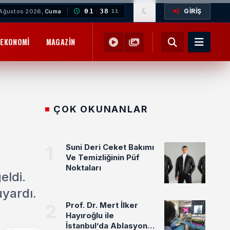
GİRİŞ
01
:
38
Ağustos 2026,
Cuma
14
EKONOMI
MAGAZIN
YEMEK TARIFLERI
SAĞLIK
EĞITIM
ÇOK OKUNANLAR
1
Suni Deri Ceket Bakımı
Ve Temizliğinin Püf
Noktaları
eldi.
yardı.
2
Prof. Dr. Mert İlker
Hayıroğlu ile
İstanbul’da Ablasyon