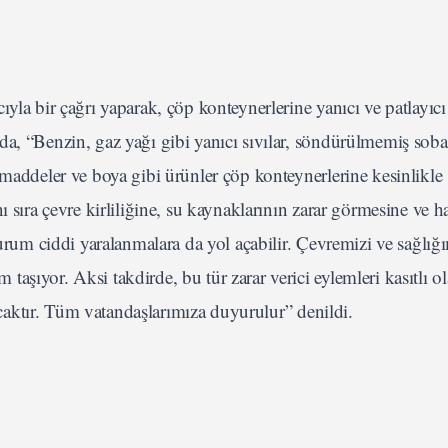
ıyla bir çağrı yaparak, çöp konteynerlerine yanıcı ve patlayıc
a, “Benzin, gaz yağı gibi yanıcı sıvılar, söndürülmemiş soba 
 maddeler ve boya gibi ürünler çöp konteynerlerine kesinlikle
ı sıra çevre kirliliğine, su kaynaklarının zarar görmesine ve h
durum ciddi yaralanmalara da yol açabilir. Çevremizi ve sağlığ
şıyor. Aksi takdirde, bu tür zarar verici eylemleri kasıtlı o
lacaktır. Tüm vatandaşlarımıza duyurulur” denildi.