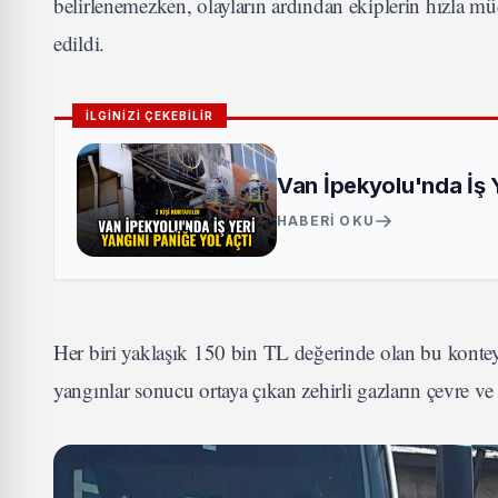
belirlenemezken, olayların ardından ekiplerin hızla mü
edildi.
İLGİNİZİ ÇEKEBİLİR
Van İpekyolu'nda İş Ye
HABERI OKU
Her biri yaklaşık 150 bin TL değerinde olan bu konteyn
yangınlar sonucu ortaya çıkan zehirli gazların çevre ve 