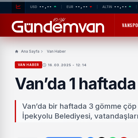
--,--
--,--
--,--
USD
EUR
ALTIN
VANSP
Ana Sayfa
Van Haber
16.03.2025 - 12:14
VAN HABER
Van’da 1 haftada
Van’da bir haftada 3 gömme çöp 
İpekyolu Belediyesi, vatandaşla