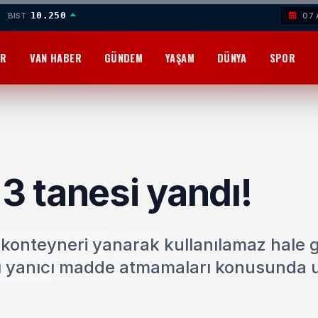
10.250
BIST
07 
OR
VAN HABER
GÜNDEM
YAŞAM
DÜNYA
SPOR
 3 tanesi yandı!
konteyneri yanarak kullanılamaz hale g
rı yanıcı madde atmamaları konusunda u