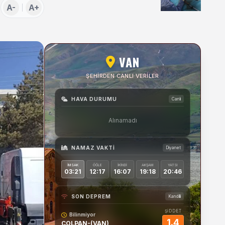
Uygulamaları Üzerine
A-
A+
Söyleşi
VAN
ŞEHIRDEN CANLI VERILER
HAVA DURUMU
Canlı
Alınamadı
NAMAZ VAKTI
Diyanet
İMSAK
ÖĞLE
İKINDI
AKŞAM
YATSI
03:21
12:17
16:07
19:18
20:46
SON DEPREM
Kandilli
ŞİDDET
Bilinmiyor
1.4
COLPAN-(VAN)