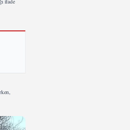
ı ifade
rken,