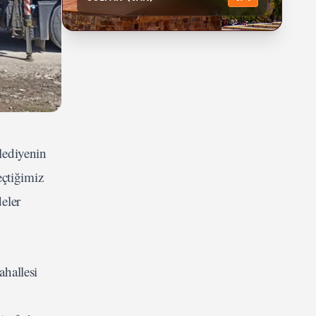
lediyenin
çtiğimiz
deler
ahallesi