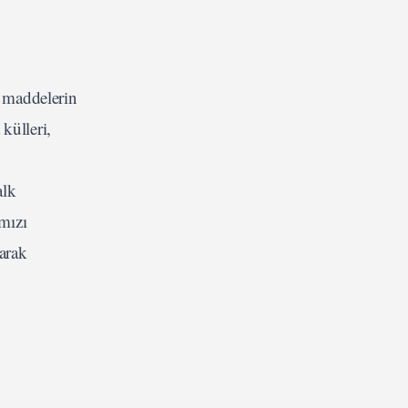
ı maddelerin
külleri,
alk
ımızı
larak