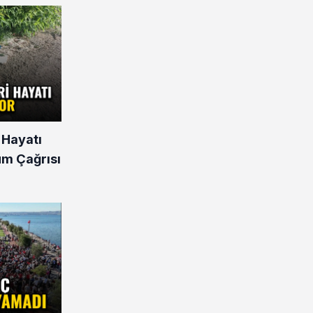
 Hayatı
üm Çağrısı