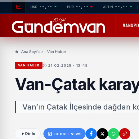
--,--
--,--
--,--
USD
EUR
ALTIN
VANSP
Ana Sayfa
Van Haber
21.02.2025 - 13:48
VAN HABER
Van-Çatak karay
Van’ın Çatak İlçesinde dağdan k
Dinle
GOOGLE NEWS