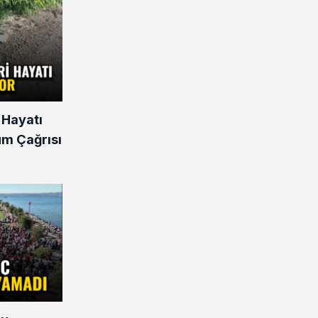
 Hayatı
üm Çağrısı