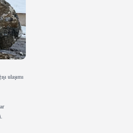
ışı ulaşımı
ar
di.