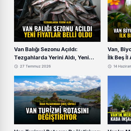
Van Balığı Sezonu Açıldı:
Van, Biy
Tezgahlarda Yerini Aldı, Yeni
İlk Beş İ
Fiyatlar Belli Oldu
27 Temmuz 2026
14 Hazira