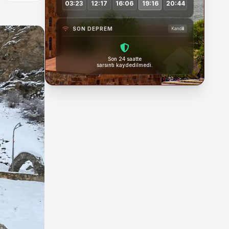
03:23
12:17
16:06
19:16
20:44
SON DEPREM
Kandilli
Son 24 saatte
sarsıntı kaydedilmedi.