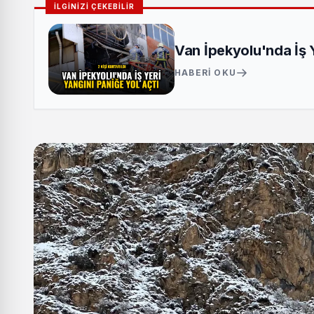
İLGİNİZİ ÇEKEBİLİR
Van İpekyolu'nda İş Ye
HABERI OKU