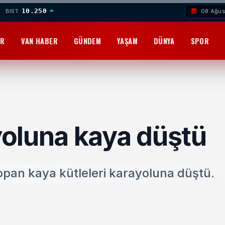
10.250
BIST
08 Ağus
OR
VAN HABER
GÜNDEM
YAŞAM
DÜNYA
SPOR
oluna kaya düştü
opan kaya kütleleri karayoluna düştü.