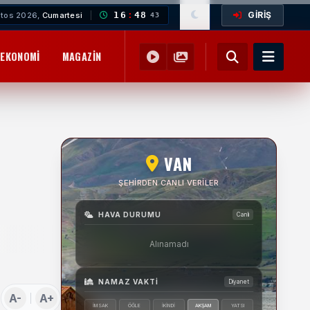
GİRİŞ
16
:
48
tos 2026,
Cumartesi
45
EKONOMI
MAGAZIN
YEMEK TARIFLERI
SAĞLIK
EĞITIM
VAN
ŞEHIRDEN CANLI VERILER
HAVA DURUMU
Canlı
Alınamadı
NAMAZ VAKTI
Diyanet
A-
A+
İMSAK
ÖĞLE
İKINDI
AKŞAM
YATSI