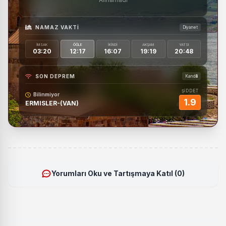
NAMAZ VAKTI
Diyanet
İMSAK
ÖĞLE
İKINDI
AKŞAM
YATSI
03:20
12:17
16:07
19:19
20:48
SON DEPREM
Kandilli
ŞİDDET
Bilinmiyor
1.9
ERMISLER-(VAN)
Yorumları Oku ve Tartışmaya Katıl (0)