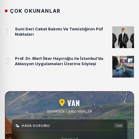
ÇOK OKUNANLAR
1
Suni Deri Ceket Bakımı Ve Temizliğinin Püf
Noktaları
2
Prof. Dr. Mert İlker Hayıroğlu ile İstanbul’da
Ablasyon Uygulamaları Üzerine Söyleşi
VAN
ŞEHIRDEN CANLI VERILER
HAVA DURUMU
Canlı
Alınamadı