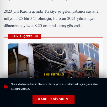
2023 yılı Kasım ayında Türkiye’ye gelen yabancı sayısı 2
milyon 525 bin 345 olmuştu, bu oran 2024 yılının aynı
döneminde yüzde 8,25 oranında artış gösterdi.
İLGİNİZİ ÇEKEBİLİR
Size daha iyi bir kullanıcı deneyimi sunabilmek için çerezler
kullanıyoruz.
Van İpekyolu'nda İş Yeri Yangını Paniğe Yol Açtı: 2
KABUL EDIYORUM
Kişi Kurtarıldı