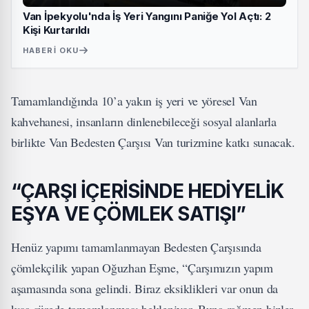
Van İpekyolu'nda İş Yeri Yangını Paniğe Yol Açtı: 2
Kişi Kurtarıldı
HABERI OKU
Tamamlandığında 10’a yakın iş yeri ve yöresel Van
kahvehanesi, insanların dinlenebileceği sosyal alanlarla
birlikte Van Bedesten Çarşısı Van turizmine katkı sunacak.
“ÇARŞI İÇERİSİNDE HEDİYELİK
EŞYA VE ÇÖMLEK SATIŞI”
Henüz yapımı tamamlanmayan Bedesten Çarşısında
çömlekçilik yapan Oğuzhan Eşme, “Çarşımızın yapım
aşamasında sona gelindi. Biraz eksiklikleri var onun da
kısa sürede tamamlanması bekleniyor. Buna rağmen bizler