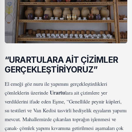
“URARTULARA AİT ÇİZİMLER
GERÇEKLEŞTİRİYORUZ”
El emeği göz nuru ile yapımını gerçekleştirdikleri
Urartu
çömleklerin üzerinde
lara ait çizimlere yer
verdiklerini ifade eden Eşme, “Genellikle peynir küpleri,
su testileri ve Van Kedisi tasvirli hediyelik eşyaların yapımı
mevcut. Mahallemizde çıkarılan toprağın işlenmesi ve
çanak- çömlek yapımı kıvamına getirilmesi aşamaları çok