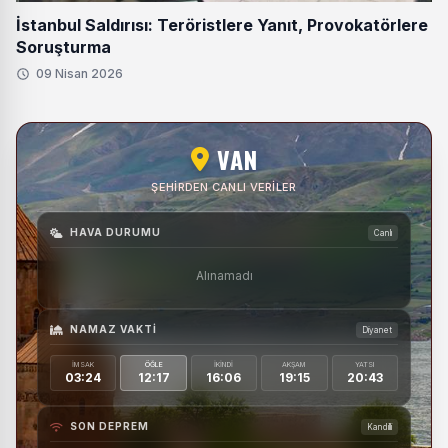
İstanbul Saldırısı: Teröristlere Yanıt, Provokatörlere
Soruşturma
09 Nisan 2026
VAN
ŞEHIRDEN CANLI VERILER
HAVA DURUMU
Canlı
Alınamadı
NAMAZ VAKTI
Diyanet
İMSAK
ÖĞLE
İKINDI
AKŞAM
YATSI
03:24
12:17
16:06
19:15
20:43
SON DEPREM
Kandilli