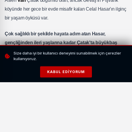
Aslen
Van
Çatak doğumlu olan, ancak Gevaş'ın Pişvank
köyünde her gece bir evde misafir kalan Celal Hasar'ın ilginç
bir yaşam öyküsü var.
Çok sağlıklı bir şekilde hayata adım atan Hasar,
gençliğinden ileri yaşlarına kadar Çatak'ta büyükbaş
hayvan çobanlığı yaparak ailesine katkı yapar.
Size daha iyi bir kullanıcı deneyimi sunabilmek için çerezler
kullanıyoruz.
Ancak 40'lı yaşlardan itibaren Hasar'ın giderek
KABUL EDIYORUM
davranışlarında aksamalar meydana gelir ve yaşamı
düzensizleşir. Köylü de artık hayvanlarını telsim etmez.
İLÇEYİ TERK EDER
Hasar, işsiz kalınca bir süre daha kardeşinin yanında kalır,