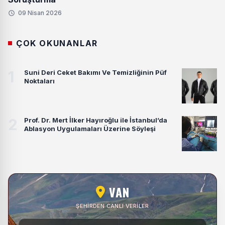
09 Nisan 2026
ÇOK OKUNANLAR
1
Suni Deri Ceket Bakımı Ve Temizliğinin Püf
Noktaları
2
Prof. Dr. Mert İlker Hayıroğlu ile İstanbul’da
Ablasyon Uygulamaları Üzerine Söyleşi
VAN
ŞEHIRDEN CANLI VERILER