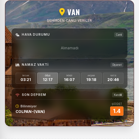
VAN
ŞEHIRDEN CANLI VERILER
HAVA DURUMU
Canlı
Alınamadı
NAMAZ VAKTI
Diyanet
İMSAK
ÖĞLE
İKINDI
AKŞAM
YATSI
03:21
12:17
16:07
19:18
20:46
SON DEPREM
Kandilli
ŞİDDET
Bilinmiyor
1.4
COLPAN-(VAN)