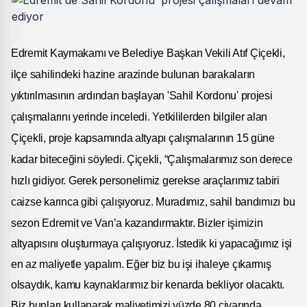
Edremit Kaymakamı ve Belediye Başkan Vekili Atıf Çiçekli,
ilçe sahilindeki hazine arazinde bulunan barakaların
yıktırılmasının ardından başlayan 'Sahil Kordonu' projesi
çalışmalarını yerinde inceledi. Yetkililerden bilgiler alan
Çiçekli, proje kapsamında altyapı çalışmalarının 15 güne
kadar biteceğini söyledi. Çiçekli, “Çalışmalarımız son
derece
hızlı gidiyor. Gerek personelimiz gerekse araçlarımız tabiri
caizse karınc
a gibi çalışıyoruz. Muradımız, sahil bandımızı bu
sezon Edremit ve Van’a kazandırmaktır. Bizler işimizin
altyapısını oluşturmaya çalışıyoruz. İstedik ki yapacağımız işi
en az maliyetle yapalım. Eğer biz bu işi ihaleye çıkarmış
olsaydık, kamu kaynaklarımız bir kenarda bekliyor olacaktı.
Biz bunları kullanarak maliyetimizi yüzde 80 civarında