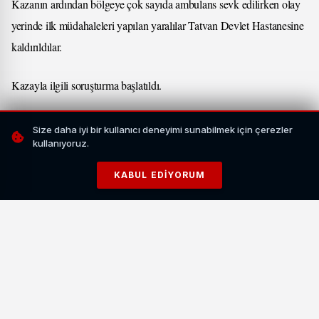
Kazanın ardından bölgeye çok sayıda ambulans sevk edilirken olay
yerinde ilk müdahaleleri yapılan yaralılar Tatvan Devlet Hastanesine
kaldırıldılar.
Kazayla ilgili soruşturma başlatıldı.
Size daha iyi bir kullanıcı deneyimi sunabilmek için çerezler
Benzer Haberler
kullanıyoruz.
KABUL EDIYORUM