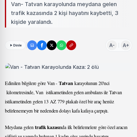
Van- Tatvan karayolunda meydana gelen
trafik kazasında 2 kişi hayatını kaybetti, 3
kişide yaralandı.
A-
A+
Dinle
Tatvan
Edinilen bilgilere göre Van -
karayolunun 20'nci
kilometresinde, Van istikametinden gelen ambulans ile Tatvan
istikametinden gelen 13 AZ 779 plakalı özel bir araç henüz
belirlenemeyen bir nedenden dolayı kafa kafaya çarpıştı.
trafik kazası
Meydana gelen
nda ilk belirlemelere göre özel aracın
şöfürü ve yanında bulunan 1 kadın olay yerinde hayatını