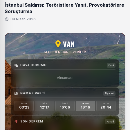
İstanbul Saldırısı: Teröristlere Yanıt, Provokatörlere
Soruşturma
09 Nisan 2026
VAN
ŞEHIRDEN CANLI VERILER
HAVA DURUMU
Canlı
Alınamadı
NAMAZ VAKTI
Diyanet
İMSAK
ÖĞLE
İKINDI
AKŞAM
YATSI
03:23
12:17
16:06
19:16
20:44
SON DEPREM
Kandilli