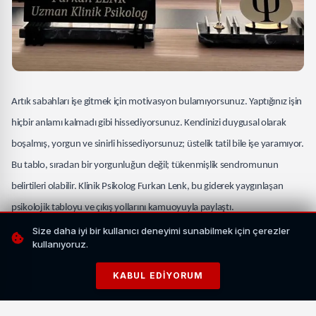
Artık sabahları işe gitmek için motivasyon bulamıyorsunuz. Yaptığınız işin
hiçbir anlamı kalmadı gibi hissediyorsunuz. Kendinizi duygusal olarak
boşalmış, yorgun ve sinirli hissediyorsunuz; üstelik tatil bile işe yaramıyor.
Bu tablo, sıradan bir yorgunluğun değil; tükenmişlik sendromunun
belirtileri olabilir. Klinik Psikolog Furkan Lenk, bu giderek yaygınlaşan
psikolojik tabloyu ve çıkış yollarını kamuoyuyla paylaştı.
Size daha iyi bir kullanıcı deneyimi sunabilmek için çerezler
Dünya Sağlık Örgütü, 2019 yılında tükenmişlik sendromunun (burnout)
kullanıyoruz.
uluslararası hastalık sınıflandırma sistemine (ICD-11) alındığını açıkladı.
KABUL EDIYORUM
Bu karar; tükenmişliğin artık yalnızca "motivasyon sorunu" olmadığını,
tedavi gerektiren gerçek bir mesleki fenomen olduğunu tescil etti. Van