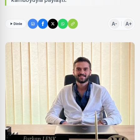
A-
A+
Dinle