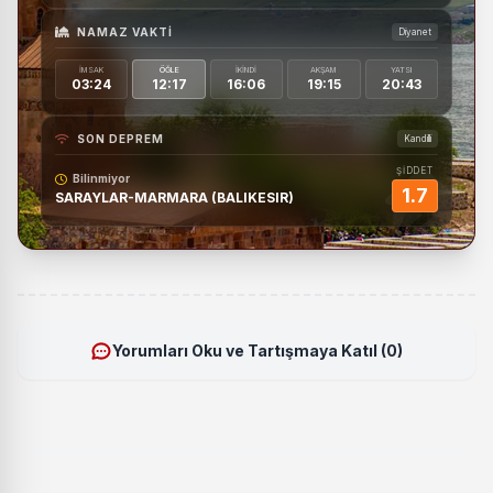
NAMAZ VAKTI
Diyanet
İMSAK
ÖĞLE
İKINDI
AKŞAM
YATSI
03:24
12:17
16:06
19:15
20:43
SON DEPREM
Kandilli
ŞİDDET
Bilinmiyor
1.7
SARAYLAR-MARMARA (BALIKESIR)
Yorumları Oku ve Tartışmaya Katıl (0)