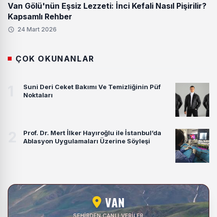
Van Gölü'nün Eşsiz Lezzeti: İnci Kefali Nasıl Pişirilir?
Kapsamlı Rehber
24 Mart 2026
ÇOK OKUNANLAR
1
Suni Deri Ceket Bakımı Ve Temizliğinin Püf
Noktaları
2
Prof. Dr. Mert İlker Hayıroğlu ile İstanbul’da
Ablasyon Uygulamaları Üzerine Söyleşi
VAN
ŞEHIRDEN CANLI VERILER