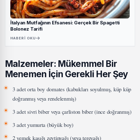
İtalyan Mutfağının Efsanesi: Gerçek Bir Spagetti
Bolonez Tarifi
HABERI OKU
Malzemeler: Mükemmel Bir
Menemen İçin Gerekli Her Şey
3 adet orta boy domates (kabukları soyulmuş, küp küp
doğranmış veya rendelenmiş)
3 adet sivri biber veya çarliston biber (ince doğranmış)
3 adet yumurta (büyük boy)
2 yemek kaşığı zeytinyağı (veya tereyağı)