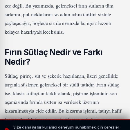
zor değil. Bu yazımızda, geleneksel fırın sütlacın tüm
sırlarını, püf noktalarını ve adım adım tarifini sizinle
paylaşacağız, böylece siz de evinizde bu eşsiz lezzeti
kolayca hazırlayabileceksiniz.
Fırın Sütlaç Nedir ve Farkı
Nedir?
Sütlaç, pirinç, süt ve şekerle hazırlanan, üzeri genellikle
tarçınla süslenen geleneksel bir sütlü tatlıdır. Fırın sütlaç
ise, klasik sütlaçtan farklı olarak, pişirme işleminin son
aşamasında fırında üstten ısı verilerek üzerinin
kızartılmasıyla elde edilir. Bu kızarma işlemi, tatlıya hafif
karamelize bir lezzet ve eşsiz bir aroma katarken, aynı
zamanda görsel olarak da daha çekici hale gelmesini
Size daha iyi bir kullanıcı deneyimi sunabilmek için çerezler