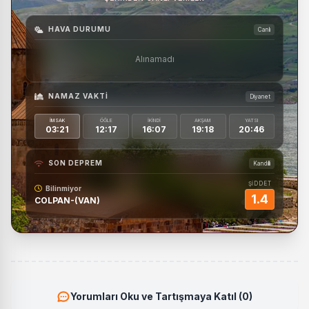
HAVA DURUMU
Canlı
Alınamadı
NAMAZ VAKTI
Diyanet
İMSAK
ÖĞLE
İKINDI
AKŞAM
YATSI
03:21
12:17
16:07
19:18
20:46
SON DEPREM
Kandilli
ŞİDDET
Bilinmiyor
1.4
COLPAN-(VAN)
Yorumları Oku ve Tartışmaya Katıl (0)