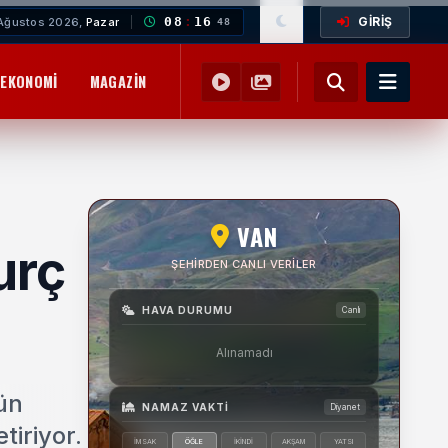
GİRİŞ
08
:
16
Ağustos 2026,
Pazar
50
EKONOMI
MAGAZIN
YEMEK TARIFLERI
SAĞLIK
EĞITIM
VAN
urç
ŞEHIRDEN CANLI VERILER
HAVA DURUMU
Canlı
Alınamadı
ün
NAMAZ VAKTI
Diyanet
tiriyor.
İMSAK
ÖĞLE
İKINDI
AKŞAM
YATSI