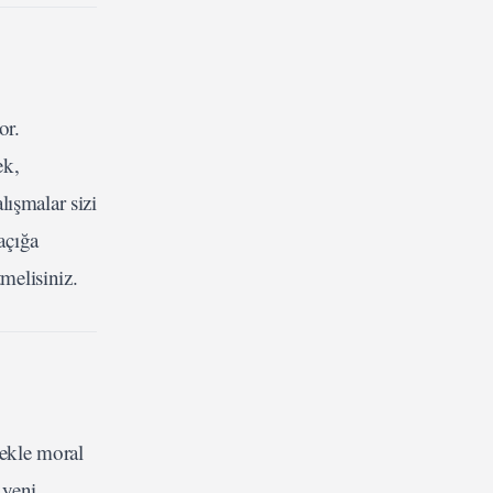
or.
ek,
ışmalar sizi
açığa
melisiniz.
tekle moral
 yeni