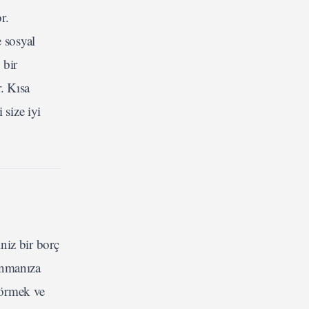
r.
 sosyal
 bir
. Kısa
 size iyi
niz bir borç
anmanıza
görmek ve