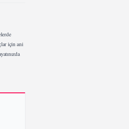
elerde
lar için ani
ayatınızda