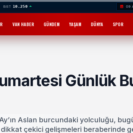
10.250
BIST
09 
OR
VAN HABER
GÜNDEM
YAŞAM
DÜNYA
SPOR
umartesi Günlük B
 Ay’ın Aslan burcundaki yolculuğu, bug
e dikkat çekici gelişmeleri beraberinde ge