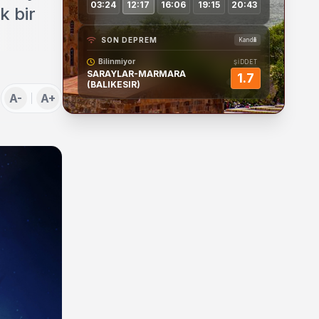
03:24
12:17
16:06
19:15
20:43
k bir
SON DEPREM
Kandilli
Bilinmiyor
ŞİDDET
SARAYLAR-MARMARA
1.7
(BALIKESIR)
A-
A+