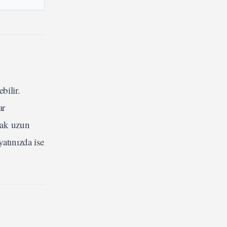
bilir.
ar
ncak uzun
atınızda ise