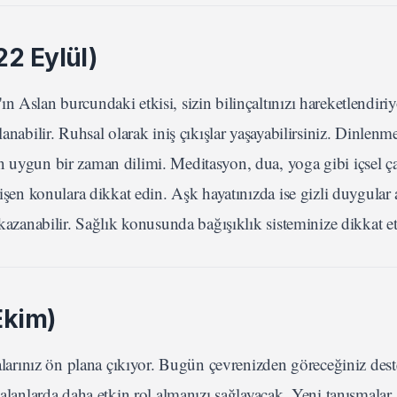
2 Eylül)
 Aslan burcundaki etkisi, sizin bilinçaltınızı hareketlendiriy
anabilir. Ruhsal olarak iniş çıkışlar yaşayabilirsiniz. Dinlenm
 uygun bir zaman dilimi. Meditasyon, dua, yoga gibi içsel çal
lişen konulara dikkat edin. Aşk hayatınızda ise gizli duygular 
 kazanabilir. Sağlık konusunda bağışıklık sisteminize dikkat et
Ekim)
şmalarınız ön plana çıkıyor. Bugün çevrenizden göreceğiniz des
 alanlarda daha etkin rol almanızı sağlayacak. Yeni tanışmalar,