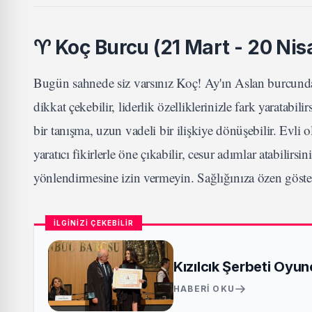
♈
Koç Burcu (21 Mart - 20 Nis
Bugün sahnede siz varsınız Koç! Ay'ın Aslan burcundaki 
dikkat çekebilir, liderlik özelliklerinizle fark yaratabil
bir tanışma, uzun vadeli bir ilişkiye dönüşebilir. Evli o
yaratıcı fikirlerle öne çıkabilir, cesur adımlar atabili
yönlendirmesine izin vermeyin. Sağlığınıza özen göster
İLGİNİZİ ÇEKEBİLİR
Kızılcık Şerbeti Oyu
HABERI OKU