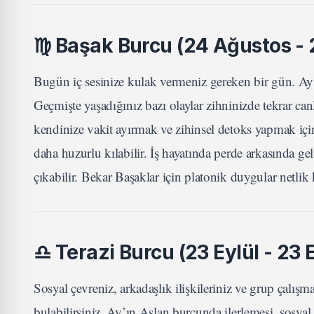
♍
Başak Burcu (24 Ağustos - 2
Bugün iç sesinize kulak vermeniz gereken bir gün. Ay'ın
Geçmişte yaşadığınız bazı olaylar zihninizde tekrar canl
kendinize vakit ayırmak ve zihinsel detoks yapmak için
daha huzurlu kılabilir. İş hayatında perde arkasında ge
çıkabilir. Bekar Başaklar için platonik duygular netlik
♎
Terazi Burcu (23 Eylül - 23 
Sosyal çevreniz, arkadaşlık ilişkileriniz ve grup çalı
bulabilirsiniz. Ay’ın Aslan burcunda ilerlemesi, sosyal