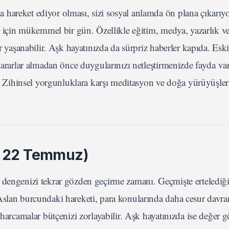
hareket ediyor olması, sizi sosyal anlamda ön plana çıkarıyo
er için mükemmel bir gün. Özellikle eğitim, medya, yazarlık ve
r yaşanabilir. Aşk hayatınızda da sürpriz haberler kapıda. Eski
kararlar almadan önce duygularınızı netleştirmenizde fayda var
r. Zihinsel yorgunluklara karşı meditasyon ve doğa yürüyüşleri
- 22 Temmuz)
 dengenizi tekrar gözden geçirme zamanı. Geçmişte ertelediği
 Aslan burcundaki hareketi, para konularında daha cesur davr
 harcamalar bütçenizi zorlayabilir. Aşk hayatınızda ise değer 