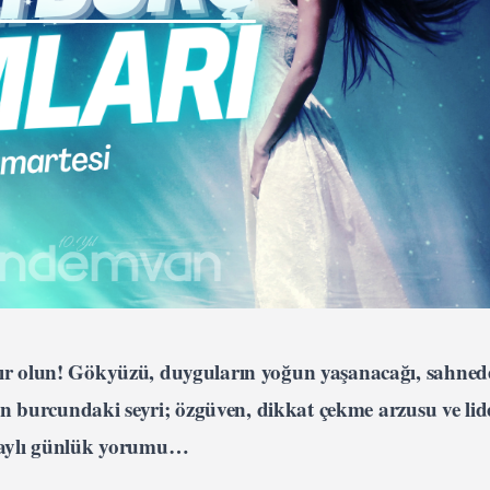
zır olun! Gökyüzü, duyguların yoğun yaşanacağı, sahne
lan burcundaki seyri; özgüven, dikkat çekme arzusu ve lid
etaylı günlük yorumu…