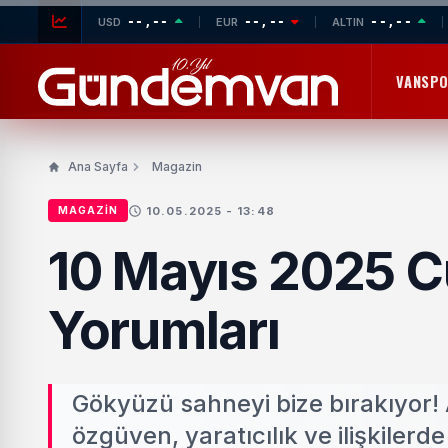
--,--
--,--
--,--
USD
EUR
ALTIN
VANSP
Ana Sayfa
Magazin
10.05.2025 - 13:48
MAGAZIN
10 Mayıs 2025 C
Yorumları
Gökyüzü sahneyi bize bırakıyor!
özgüven, yaratıcılık ve ilişkilerd