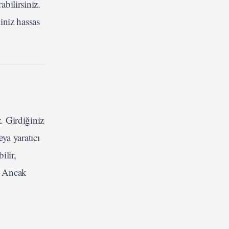
abilirsiniz.
iniz hassas
. Girdiğiniz
ya yaratıcı
ilir,
r. Ancak