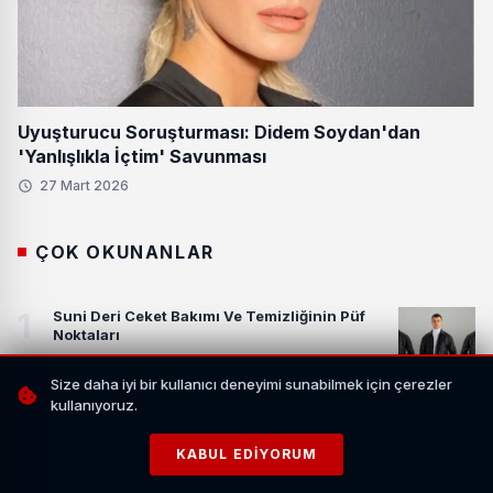
Uyuşturucu Soruşturması: Didem Soydan'dan
'Yanlışlıkla İçtim' Savunması
27 Mart 2026
ÇOK OKUNANLAR
1
Suni Deri Ceket Bakımı Ve Temizliğinin Püf
Noktaları
Size daha iyi bir kullanıcı deneyimi sunabilmek için çerezler
kullanıyoruz.
2
Prof. Dr. Mert İlker Hayıroğlu ile İstanbul’da
Ablasyon Uygulamaları Üzerine Söyleşi
KABUL EDIYORUM