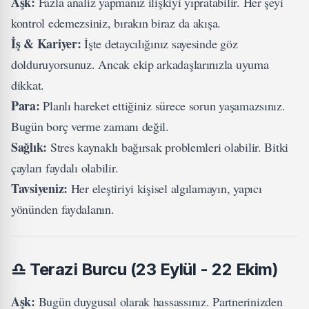
Aşk:
Fazla analiz yapmanız ilişkiyi yıpratabilir. Her şeyi
kontrol edemezsiniz, bırakın biraz da akışa.
İş & Kariyer:
İşte detaycılığınız sayesinde göz
dolduruyorsunuz. Ancak ekip arkadaşlarınızla uyuma
dikkat.
Para:
Planlı hareket ettiğiniz sürece sorun yaşamazsınız.
Bugün borç verme zamanı değil.
Sağlık:
Stres kaynaklı bağırsak problemleri olabilir. Bitki
çayları faydalı olabilir.
Tavsiyeniz:
Her eleştiriyi kişisel algılamayın, yapıcı
yönünden faydalanın.
♎
Terazi Burcu (23 Eylül - 22 Ekim)
Aşk:
Bugün duygusal olarak hassassınız. Partnerinizden