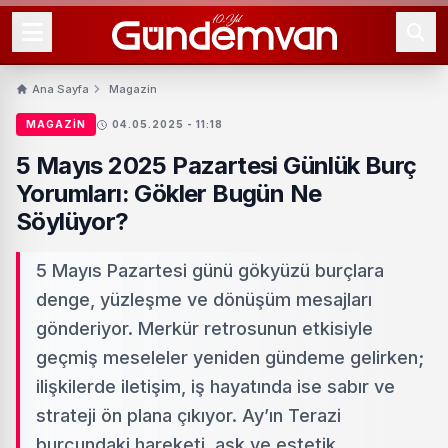
Ana Sayfa
Magazin
MAGAZIN
04.05.2025 - 11:18
5 Mayıs 2025 Pazartesi Günlük Burç
Yorumları: Gökler Bugün Ne
Söylüyor?
5 Mayıs Pazartesi günü gökyüzü burçlara
denge, yüzleşme ve dönüşüm mesajları
gönderiyor. Merkür retrosunun etkisiyle
geçmiş meseleler yeniden gündeme gelirken;
ilişkilerde iletişim, iş hayatında ise sabır ve
strateji ön plana çıkıyor. Ay’ın Terazi
burcundaki hareketi, aşk ve estetik