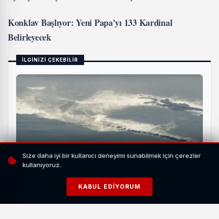
Konklav Başlıyor: Yeni Papa'yı 133 Kardinal
Belirleyecek
İLGİNİZİ ÇEKEBİLİR
Size daha iyi bir kullanıcı deneyimi sunabilmek için çerezler
kullanıyoruz.
Japonya'da Büyük Deprem: Tsunami Tehlikesi ve
KABUL EDIYORUM
Acil Çağrı
HABERI OKU