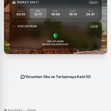
NAMAZ VAKTI
Diyanet
İMSAK
ÖĞLE
İKINDI
AKŞAM
YATSI
03:25
12:17
16:06
19:14
20:41
SON DEPREM
Kandilli
Son 24 saatte
sarsıntı kaydedilmedi.
Yorumları Oku ve Tartışmaya Katıl (0)
Ana Sayfa
Dünya