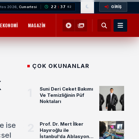
GİRİŞ
22
:
37
tos 2026,
Cumartesi
03
EKONOMI
MAGAZIN
YEMEK TARIFLERI
SAĞLIK
EĞITIM
ÇOK OKUNANLAR
k
1
Suni Deri Ceket Bakımı
Ve Temizliğinin Püf
Noktaları
e ise
2
Prof. Dr. Mert İlker
Hayıroğlu ile
çsel
İstanbul’da Ablasyon