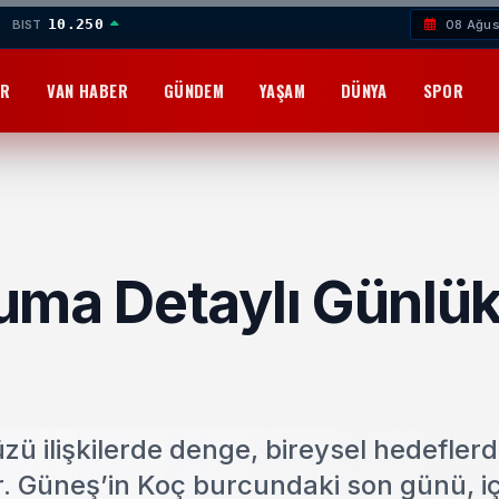
10.250
BIST
08 Ağus
OR
VAN HABER
GÜNDEM
YAŞAM
DÜNYA
SPOR
uma Detaylı Günlü
 ilişkilerde denge, bireysel hedeflerd
or. Güneş’in Koç burcundaki son günü, i