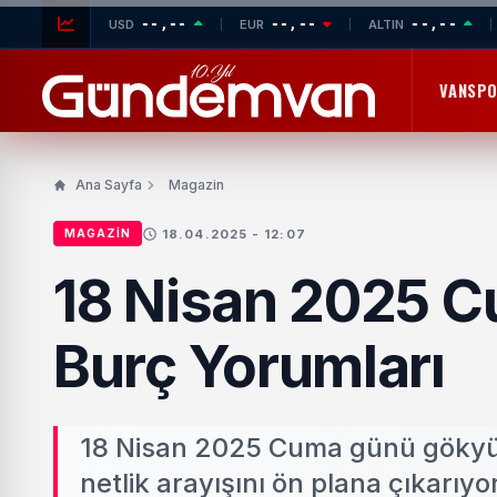
--,--
--,--
--,--
USD
EUR
ALTIN
VANSP
Ana Sayfa
Magazin
18.04.2025 - 12:07
MAGAZIN
18 Nisan 2025 C
Burç Yorumları
18 Nisan 2025 Cuma günü gökyüzü
netlik arayışını ön plana çıkarıy