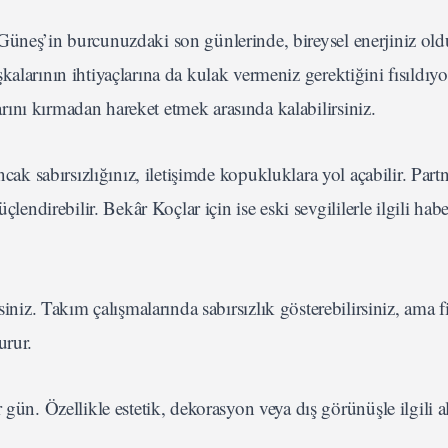
Güneş’in burcunuzdaki son günlerinde, bireysel enerjiniz ol
alarının ihtiyaçlarına da kulak vermeniz gerektiğini fısıldıyo
ını kırmadan hareket etmek arasında kalabilirsiniz.
ak sabırsızlığınız, iletişimde kopukluklara yol açabilir. Partn
endirebilir. Bekâr Koçlar için ise eski sevgililerle ilgili habe
niz. Takım çalışmalarında sabırsızlık gösterebilirsiniz, ama fi
urur.
ün. Özellikle estetik, dekorasyon veya dış görünüşle ilgili al