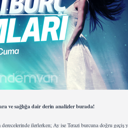
ra ve sağlığa dair derin analizler burada!
recelerinde ilerlerken; Ay ise Terazi burcuna doğru geçiş