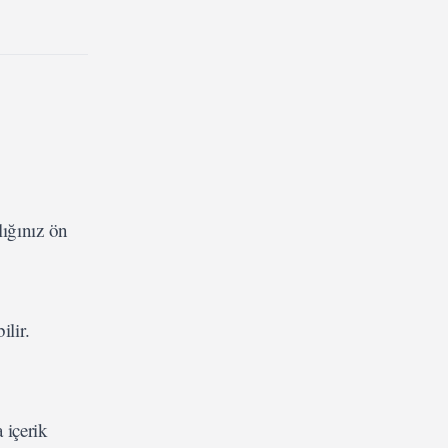
lığınız ön
ilir.
 içerik