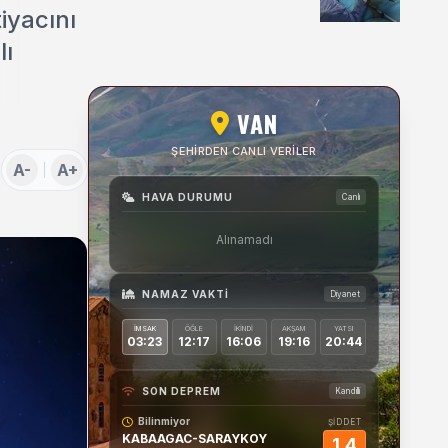
Uygulamaları Üzerine
iyacını
Söyleşi
lı
VAN
ŞEHIRDEN CANLI VERILER
A-
A+
HAVA DURUMU
Canlı
Alınamadı
NAMAZ VAKTI
Diyanet
İMSAK
ÖĞLE
İKINDI
AKŞAM
YATSI
03:23
12:17
16:06
19:16
20:44
SON DEPREM
Kandilli
Bilinmiyor
ŞİDDET
KABAAGAC-SARAYKOY
1.4