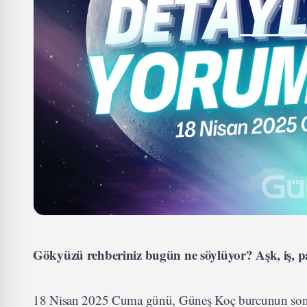
Gökyüzü rehberiniz bugün ne söylüyor? Aşk, iş, pa
18 Nisan 2025 Cuma günü, Güneş Koç burcunun son de