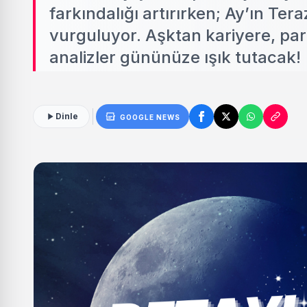
farkındalığı artırırken; Ay’ın Te
vurguluyor. Aşktan kariyere, para
analizler gününüze ışık tutacak!
Dinle
GOOGLE NEWS