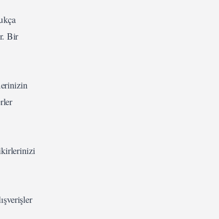
dukça
r. Bir
erinizin
rler
kirlerinizi
ışverişler