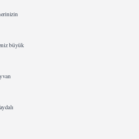
erinizin
seniz büyük
ayvan
aydalı