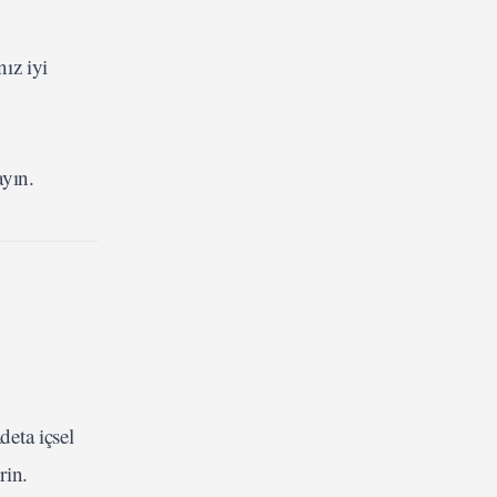
ız iyi
ayın.
deta içsel
rin.