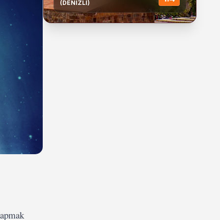
(DENIZLI)
 yapmak