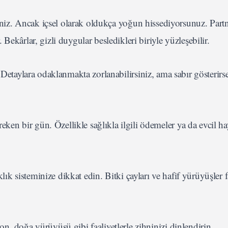
iniz. Ancak içsel olarak oldukça yoğun hissediyorsunuz. Partn
. Bekârlar, gizli duygular besledikleri biriyle yüzleşebilir.
Detaylara odaklanmakta zorlanabilirsiniz, ama sabır gösterir
eken bir gün. Özellikle sağlıkla ilgili ödemeler ya da evcil h
lık sisteminize dikkat edin. Bitki çayları ve hafif yürüyüşler f
syon, doğa yürüyüşü gibi faaliyetlerle zihninizi dinlendirin.