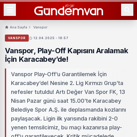
Ana Sayfa
Vanspor
VANSPOR
12.04.2025 - 18:57
Vanspor, Play-Off Kapısını Aralamak
İçin Karacabey’de!
Vanspor Play-Off’u Garantilemek İçin
Karacabey’de! Nesine 2. Lig Kırmızı Grup’ta
nefesler tutuldu! Artı Değer Van Spor FK, 13
Nisan Pazar günü saat 15.00’te Karacabey
Belediye Spor A.Ş. ile deplasmanda kozlarını
paylaşacak. Ligin ilk yarısında rakibini 2-0
yenen temsilcimiz, bu maçı kazanırsa play-
off’u garantileyecek. Kritik mücadelede