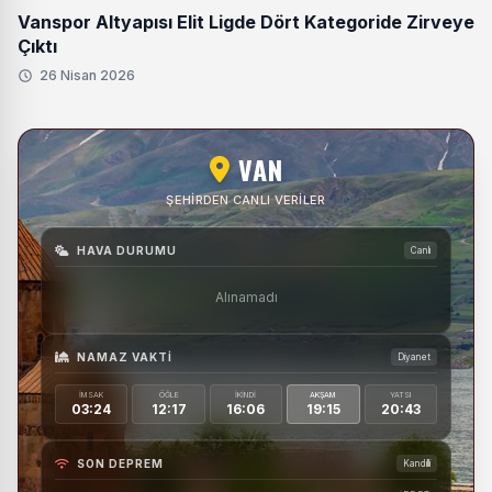
Vanspor Altyapısı Elit Ligde Dört Kategoride Zirveye
Çıktı
26 Nisan 2026
VAN
ŞEHIRDEN CANLI VERILER
HAVA DURUMU
Canlı
Alınamadı
NAMAZ VAKTI
Diyanet
İMSAK
ÖĞLE
İKINDI
AKŞAM
YATSI
03:24
12:17
16:06
19:15
20:43
SON DEPREM
Kandilli