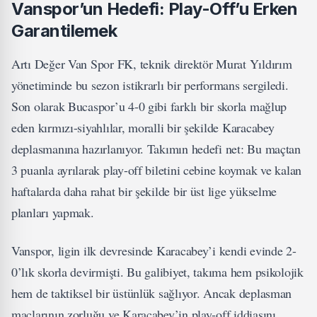
Vanspor’un Hedefi: Play-Off’u Erken
Garantilemek
Artı Değer Van Spor FK, teknik direktör Murat Yıldırım
yönetiminde bu sezon istikrarlı bir performans sergiledi.
Son olarak Bucaspor’u 4-0 gibi farklı bir skorla mağlup
eden kırmızı-siyahlılar, moralli bir şekilde Karacabey
deplasmanına hazırlanıyor. Takımın hedefi net: Bu maçtan
3 puanla ayrılarak play-off biletini cebine koymak ve kalan
haftalarda daha rahat bir şekilde bir üst lige yükselme
planları yapmak.
Vanspor, ligin ilk devresinde Karacabey’i kendi evinde 2-
0’lık skorla devirmişti. Bu galibiyet, takıma hem psikolojik
hem de taktiksel bir üstünlük sağlıyor. Ancak deplasman
maçlarının zorluğu ve Karacabey’in play-off iddiasını