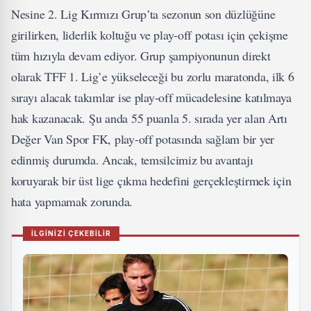
Nesine 2. Lig Kırmızı Grup’ta sezonun son düzlüğüne
girilirken, liderlik koltuğu ve play-off potası için çekişme
tüm hızıyla devam ediyor. Grup şampiyonunun direkt
olarak TFF 1. Lig’e yükseleceği bu zorlu maratonda, ilk 6
sırayı alacak takımlar ise play-off mücadelesine katılmaya
hak kazanacak. Şu anda 55 puanla 5. sırada yer alan Artı
Değer Van Spor FK, play-off potasında sağlam bir yer
edinmiş durumda. Ancak, temsilcimiz bu avantajı
koruyarak bir üst lige çıkma hedefini gerçekleştirmek için
hata yapmamak zorunda.
İLGİNİZİ ÇEKEBİLİR