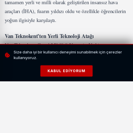
tamamen yerli ve milli olarak geliştirilen insansız hava
araçları (İHA), fuarın yıldızı oldu ve özellikle öğrencilerin
yoğun ilgisiyle karşılaştı.
Van Teknokent’ten Yerli Teknoloji Atağı
Van Teknokent Genel Müdürü Yasemin Yetkin,
Size daha iyi bir kullanıcı deneyimi sunabilmek için çerezler
Cumhurbaşkanlığı himayesinde Van Yüzüncü Yıl
kullanıyoruz.
Üniversitesi (YYÜ) ev sahipliğinde gerçekleşen fuarda,
KOSGEB desteğiyle Van Teknokent mentörlüğünde
KABUL EDIYORUM
üretilen yerli İHA’ların sergilendiğini belirtti. Yetkin, “Van
ve çevre illerden gelen öğrenciler, teknokent bünyesindeki
26 firmanın sunduğu yenilikçi ürünlere büyük ilgi gösterdi.
Özellikle İHA’lar ve medikal cihazlar, fuarın en çok dikkat
çeken teknolojileri oldu” dedi.
İLGİNİZİ ÇEKEBİLİR