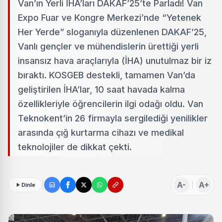
Van’ın Yerli İHA’ları DAKAF’25’te Parladı! Van
Expo Fuar ve Kongre Merkezi’nde “Yetenek
Her Yerde” sloganıyla düzenlenen DAKAF’25,
Vanlı gençler ve mühendislerin ürettiği yerli
insansız hava araçlarıyla (İHA) unutulmaz bir iz
bıraktı. KOSGEB destekli, tamamen Van’da
geliştirilen İHA’lar, 10 saat havada kalma
özellikleriyle öğrencilerin ilgi odağı oldu. Van
Teknokent’in 26 firmayla sergilediği yenilikler
arasında çığ kurtarma cihazı ve medikal
teknolojiler de dikkat çekti.
A-
A+
Dinle