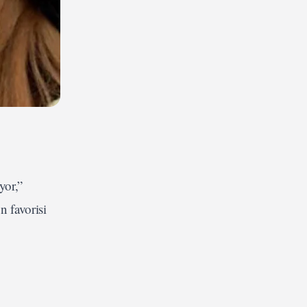
yor,”
n favorisi