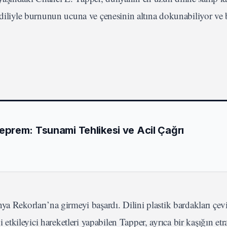
 diliyle burnunun ucuna ve çenesinin altına dokunabiliyor ve 
prem: Tsunami Tehlikesi ve Acil Çağrı
ya Rekorları’na girmeyi başardı. Dilini plastik bardakları çe
ileyici hareketleri yapabilen Tapper, ayrıca bir kaşığın etraf