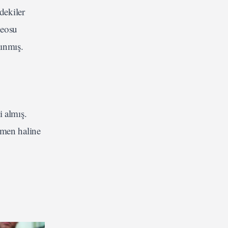
dekiler
deosu
nınmış.
i almış.
omen haline