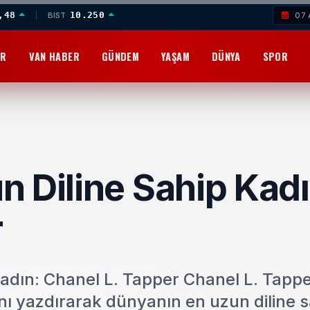
,48
10.250
BIST
07 
OR
VAN HABER
GÜNDEM
YAŞAM
DÜNYA
SPOR
 Diline Sahip Kadı
r
adın: Chanel L. Tapper Chanel L. Tappe
nı yazdırarak dünyanın en uzun diline s