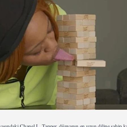
yaşındaki Chanel L. Tapper, dünyanın en uzun diline sahip k