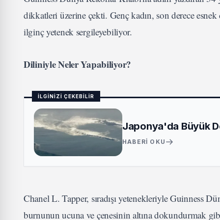
dikkatleri üzerine çekti. Genç kadın, son derece esnek
ilginç yetenek sergileyebiliyor.
Diliniyle Neler Yapabiliyor?
İLGİNİZİ ÇEKEBİLİR
Japonya'da Büyük De
HABERI OKU
Chanel L. Tapper, sıradışı yetenekleriyle Guinness Dün
burnunun ucuna ve çenesinin altına dokundurmak gibi etk