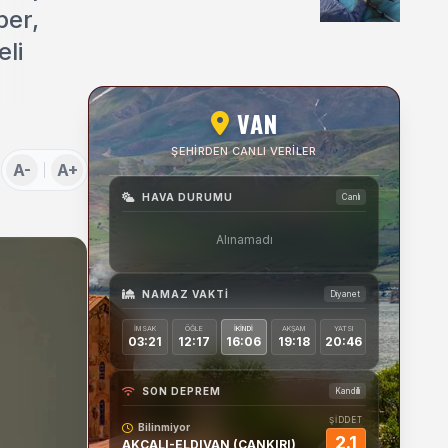
Uygulamaları Üzerine
per,
Söyleşi
eli
VAN
ŞEHIRDEN CANLI VERILER
A-
A+
HAVA DURUMU
Canlı
Alınamadı
NAMAZ VAKTI
Diyanet
İMSAK
ÖĞLE
İKINDI
AKŞAM
YATSI
03:21
12:17
16:06
19:18
20:46
SON DEPREM
Kandilli
ŞİDDET
Bilinmiyor
2.1
AKCALI-ELDIVAN (CANKIRI)