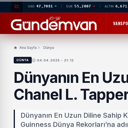
47,7081
55,2007
6,671
USD
EUR
ALTIN
VANSP
Ana Sayfa
Dünya
04.04.2025 - 21:12
DÜNYA
Dünyanın En Uzun
Chanel L. Tappe
Dünyanın En Uzun Diline Sahip K
Guinness Dünya Rekorları’na adı