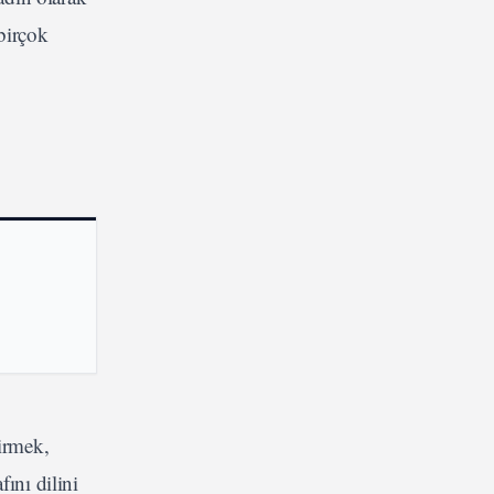
birçok
virmek,
ını dilini