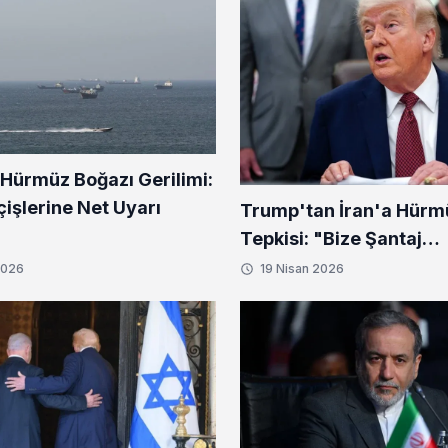
 Hürmüz Boğazı Gerilimi:
işlerine Net Uyarı
Trump'tan İran'a Hürm
Tepkisi: "Bize Şantaj
Yapamazlar"
2026
19 Nisan 2026