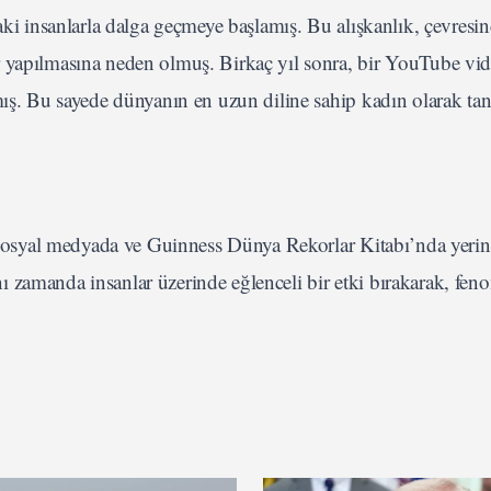
aki insanlarla dalga geçmeye başlamış. Bu alışkanlık, çevresin
r yapılmasına neden olmuş. Birkaç yıl sonra, bir YouTube vi
mış. Bu sayede dünyanın en uzun diline sahip kadın olarak ta
k sosyal medyada ve Guinness Dünya Rekorlar Kitabı’nda yerin
 zamanda insanlar üzerinde eğlenceli bir etki bırakarak, fen