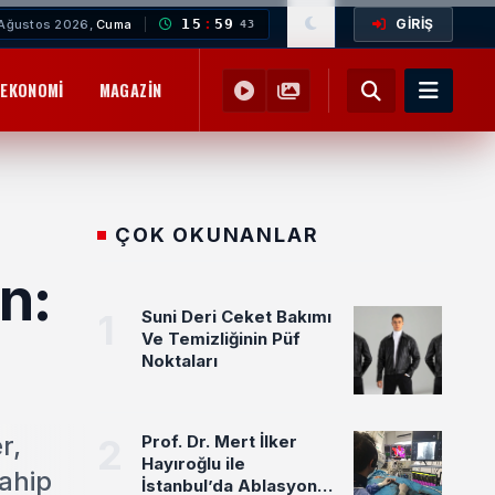
GİRİŞ
15
:
59
Ağustos 2026,
Cuma
45
EKONOMI
MAGAZIN
YEMEK TARIFLERI
SAĞLIK
EĞITIM
ÇOK OKUNANLAR
n:
1
Suni Deri Ceket Bakımı
Ve Temizliğinin Püf
Noktaları
r,
2
Prof. Dr. Mert İlker
Hayıroğlu ile
ahip
İstanbul’da Ablasyon