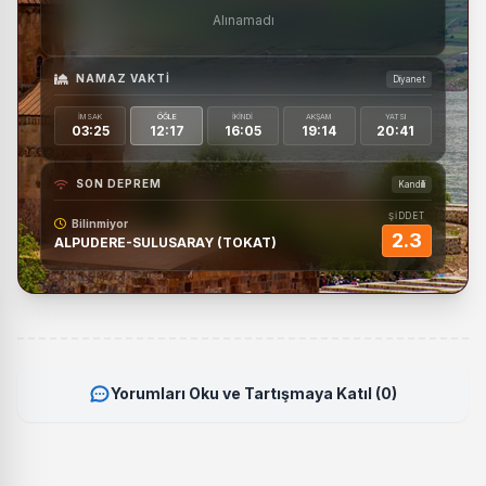
Alınamadı
NAMAZ VAKTI
Diyanet
İMSAK
ÖĞLE
İKINDI
AKŞAM
YATSI
03:25
12:17
16:05
19:14
20:41
SON DEPREM
Kandilli
ŞİDDET
Bilinmiyor
2.3
ALPUDERE-SULUSARAY (TOKAT)
Yorumları Oku ve Tartışmaya Katıl (0)