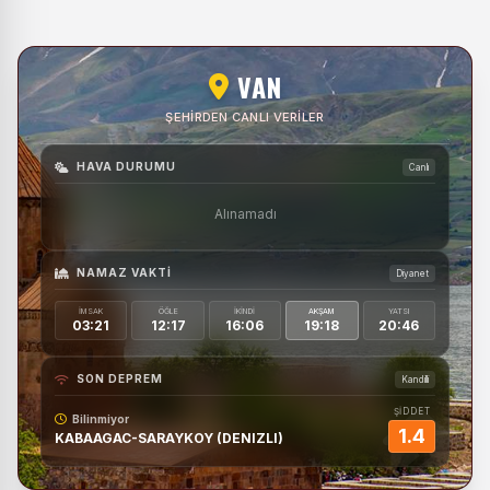
VAN
ŞEHIRDEN CANLI VERILER
HAVA DURUMU
Canlı
Alınamadı
NAMAZ VAKTI
Diyanet
İMSAK
ÖĞLE
İKINDI
AKŞAM
YATSI
03:21
12:17
16:06
19:18
20:46
SON DEPREM
Kandilli
ŞİDDET
Bilinmiyor
1.4
KABAAGAC-SARAYKOY (DENIZLI)