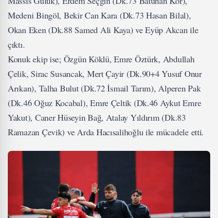
Massis Gülük), Erdem Seçgin (Dk.73 Batuhan Kör),
Medeni Bingöl, Bekir Can Kara (Dk.73 Hasan Bilal),
Okan Eken (Dk.88 Samed Ali Kaya) ve Eyüp Akcan ile
çıktı.
Konuk ekip ise; Özgün Köklü, Emre Öztürk, Abdullah
Çelik, Sirac Susancak, Mert Çayir (Dk.90+4 Yusuf Onur
Arıkan), Talha Bulut (Dk.72 İsmail Tarım), Alperen Pak
(Dk.46 Oğuz Kocabal), Emre Çeltik (Dk.46 Aykut Emre
Yakut), Caner Hüseyin Bağ, Atalay Yıldırım (Dk.83
Ramazan Çevik) ve Arda Hacısalihoğlu ile mücadele etti.