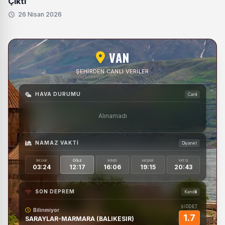
Çıktı
26 Nisan 2026
VAN
ŞEHIRDEN CANLI VERILER
HAVA DURUMU
Canlı
Alınamadı
NAMAZ VAKTI
Diyanet
İMSAK
ÖĞLE
İKINDI
AKŞAM
YATSI
03:24
12:17
16:06
19:15
20:43
SON DEPREM
Kandilli
ŞİDDET
Bilinmiyor
1.7
SARAYLAR-MARMARA (BALIKESIR)