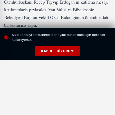
Cumhurbaşkanı Recep Tayyip Erdoğan’ın kutlama mesajı
katılımcılarla paylaşıldı. Van Valisi ve Büyükşehir
Belediyesi Başkan Vekili Ozan Balcı, günün önemine dair
bir konuşma yaptı.
Size daha iyi bir kullanıcı deneyimi sunabilmek için çerezler
İLGİNİZİ ÇEKEBİLİR
kullanıyoruz.
KABUL EDIYORUM
Van İpekyolu'nda İş Yeri Yangını Paniğe Yol Açtı: 2
Kişi Kurtarıldı