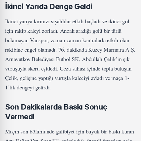
İkinci Yarıda Denge Geldi
İkinci yarıya kırmızı siyahlılar etkili başladı ve ikinci gol
için rakip kaleyi zorladı. Ancak aradığı golü bir türlü
bulamayan Vanspor, zaman zaman kontralarla etkili olan
rakibine engel olamadı. 76. dakikada Kuzey Marmara A.Ş.
Arnavutköy Belediyesi Futbol SK, Abdullah Çelik’in şık
vuruşuyla skoru eşitledi. Ceza sahası içinde topla buluşan
Çelik, gelişine yaptığı vuruşla kaleciyi avladı ve maça 1-
1’lik dengeyi getirdi.
Son Dakikalarda Baskı Sonuç
Vermedi
Maçın son bölümünde galibiyet için büyük bir baskı kuran
Artı Değer Van Spor FK, yakaladığı önemli fırsatları gole