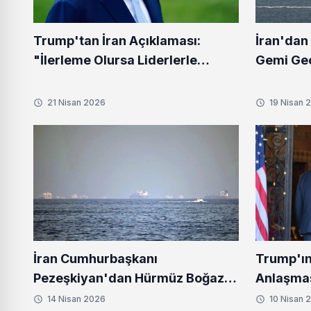
Trump'tan İran Açıklaması:
İran'dan
"İlerleme Olursa Liderlerle
Gemi Geç
Görüşürüm"
21 Nisan 2026
19 Nisan 
İran Cumhurbaşkanı
Trump'ın
Pezeşkiyan'dan Hürmüz Boğazı
Anlaşması
İçin Kritik Uyarı
İddiası
14 Nisan 2026
10 Nisan 