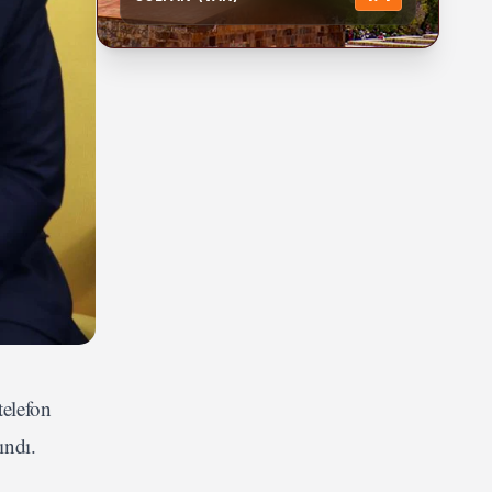
elefon
ındı.