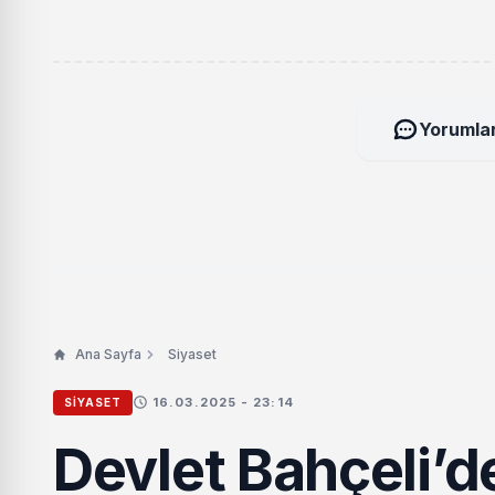
Yorumlar
Ana Sayfa
Siyaset
16.03.2025 - 23:14
SIYASET
Devlet Bahçeli’d