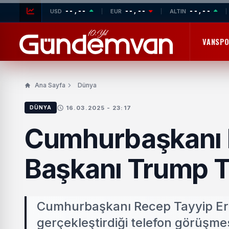
--,--
--,--
--,--
USD
EUR
ALTIN
VANSP
Ana Sayfa
Dünya
16.03.2025 - 23:17
DÜNYA
Cumhurbaşkanı 
Başkanı Trump T
Cumhurbaşkanı Recep Tayyip Er
gerçekleştirdiği telefon görüşmesi