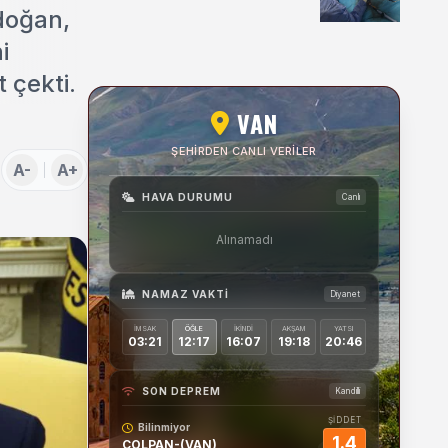
Uygulamaları Üzerine
rdoğan,
Söyleşi
i
 çekti.
VAN
ŞEHIRDEN CANLI VERILER
A-
A+
HAVA DURUMU
Canlı
Alınamadı
NAMAZ VAKTI
Diyanet
İMSAK
ÖĞLE
İKINDI
AKŞAM
YATSI
03:21
12:17
16:07
19:18
20:46
SON DEPREM
Kandilli
ŞİDDET
Bilinmiyor
1.4
COLPAN-(VAN)