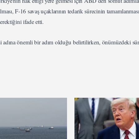
iye'nin hak ettiği yere gelmesi için ABD’den somut adımla
ılması, F-16 savaş uçaklarının tedarik sürecinin tamamlanmas
ektiğini ifade etti.
esi adına önemli bir adım olduğu belirtilirken, önümüzdeki sür