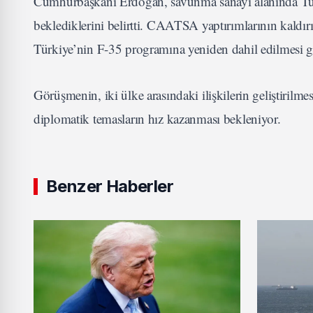
Cumhurbaşkanı Erdoğan, savunma sanayi alanında Türk
beklediklerini belirtti. CAATSA yaptırımlarının kaldır
Türkiye’nin F-35 programına yeniden dahil edilmesi ger
Görüşmenin, iki ülke arasındaki ilişkilerin geliştirilm
diplomatik temasların hız kazanması bekleniyor.
Benzer Haberler