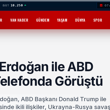
10.250
BIST
07 
OR
VAN HABER
GÜNDEM
YAŞAM
DÜNYA
SPOR
Erdoğan ile ABD
elefonda Görüştü
doğan, ABD Başkanı Donald Trump ile
nde ikili ilişkiler, Ukrayna-Rusya savaş