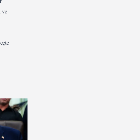
r
ı ve
eçte