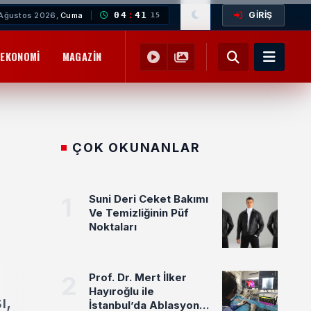
GİRİŞ
04
:
41
Ağustos 2026,
Cuma
16
EKONOMI
MAGAZIN
YEMEK TARIFLERI
SAĞLIK
EĞITIM
ÇOK OKUNANLAR
1
Suni Deri Ceket Bakımı
Ve Temizliğinin Püf
Noktaları
2
Prof. Dr. Mert İlker
Hayıroğlu ile
ı,
İstanbul’da Ablasyon