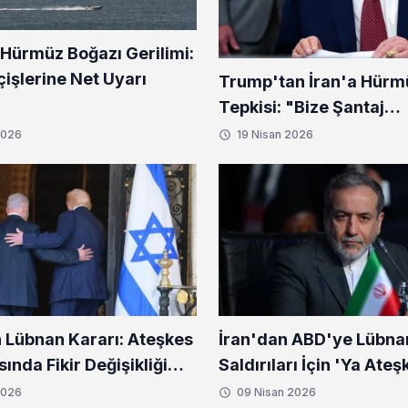
 Hürmüz Boğazı Gerilimi:
işlerine Net Uyarı
Trump'tan İran'a Hürm
Tepkisi: "Bize Şantaj
Yapamazlar"
2026
19 Nisan 2026
 Lübnan Kararı: Ateşkes
İran'dan ABD'ye Lübna
nda Fikir Değişikliği
Saldırıları İçin 'Ya Ate
Savaş' Çağrısı
2026
09 Nisan 2026