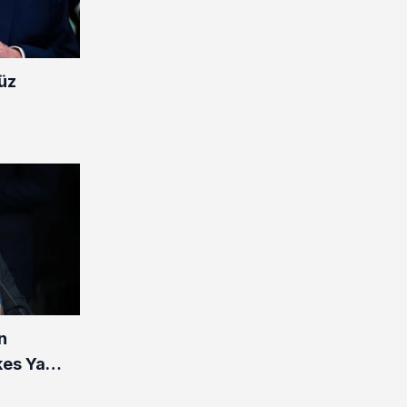
üz
n
şkes Ya