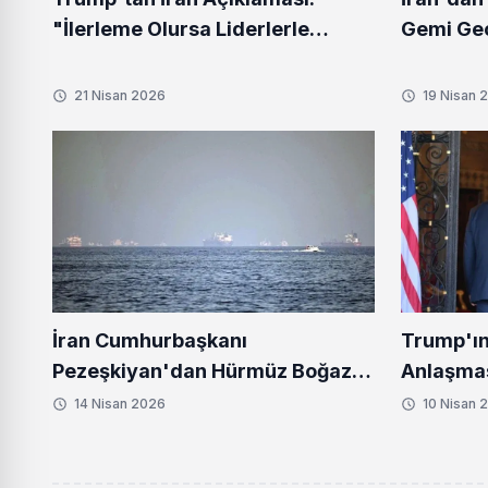
"İlerleme Olursa Liderlerle
Gemi Geç
Görüşürüm"
21 Nisan 2026
19 Nisan 
İran Cumhurbaşkanı
Trump'ın
Pezeşkiyan'dan Hürmüz Boğazı
Anlaşması
İçin Kritik Uyarı
İddiası
14 Nisan 2026
10 Nisan 