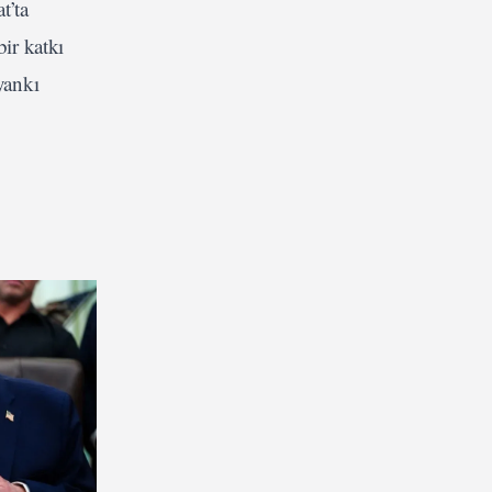
t’ta
ir katkı
yankı