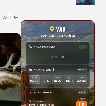
Uygulamaları Üzerine
Söyleşi
A-
A+
VAN
ŞEHIRDEN CANLI VERILER
HAVA DURUMU
Canlı
Alınamadı
NAMAZ VAKTI
Diyanet
İMSAK
ÖĞLE
İKINDI
AKŞAM
YATSI
03:20
12:17
16:07
19:19
20:48
SON DEPREM
Kandilli
ŞİDDET
Bilinmiyor
1.9
ERMISLER-(VAN)