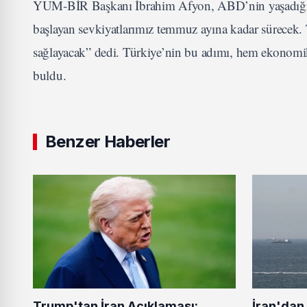
YUM-BİR Başkanı İbrahim Afyon, ABD’nin yaşadığı arz k
başlayan sevkiyatlarımız temmuz ayına kadar sürecek.
sağlayacak” dedi. Türkiye’nin bu adımı, hem ekonomik
buldu.
Benzer Haberler
Trump'tan İran Açıklaması:
İran'dan