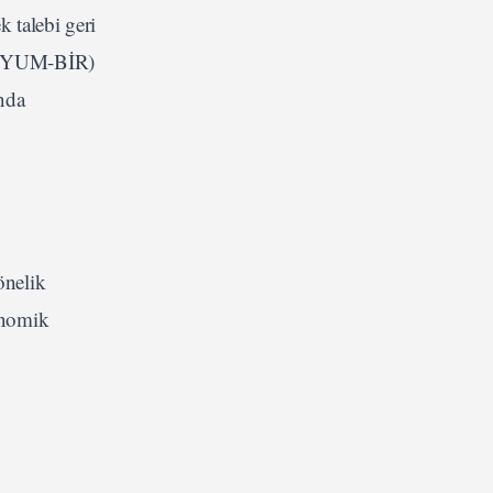
k talebi geri
ği (YUM-BİR)
nda
önelik
onomik