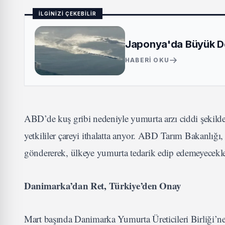
İLGİNİZİ ÇEKEBİLİR
Japonya'da Büyük De
HABERI OKU
ABD’de kuş gribi nedeniyle yumurta arzı ciddi şekilde
yetkililer çareyi ithalatta arıyor. ABD Tarım Bakanlığ
göndererek, ülkeye yumurta tedarik edip edemeyecekle
Danimarka’dan Ret, Türkiye’den Onay
Mart başında Danimarka Yumurta Üreticileri Birliği’n