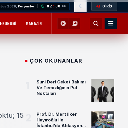
GİRİŞ
02
:
00
stos 2026,
Perşembe
01
EKONOMI
MAGAZIN
YEMEK TARIFLERI
SAĞLIK
EĞITIM
ÇOK OKUNANLAR
1
Suni Deri Ceket Bakımı
Ve Temizliğinin Püf
Noktaları
oktu; 15
2
Prof. Dr. Mert İlker
Hayıroğlu ile
İstanbul’da Ablasyon