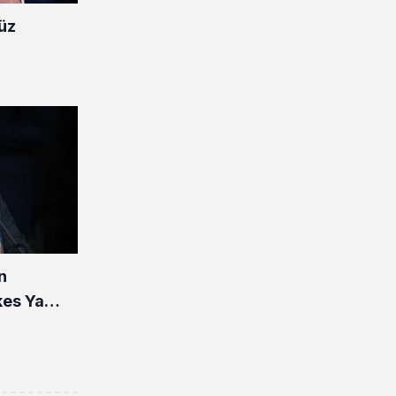
üz
n
şkes Ya