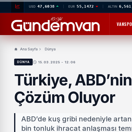
47,6038
55,1472
6,561
USD
EUR
ALTIN
VANSP
Ana Sayfa
Dünya
15.03.2025 - 12:06
DÜNYA
Türkiye, ABD’ni
Çözüm Oluyor
ABD’de kuş gribi nedeniyle artan 
bin tonluk ihracat anlaşması te