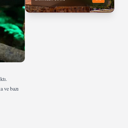
ktı.
a ve bazı