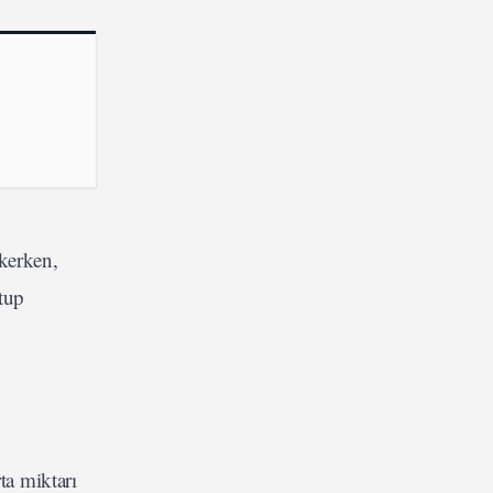
ekerken,
ktup
ta miktarı