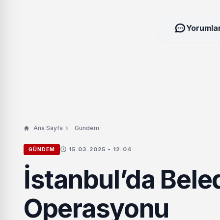
Yorumlar
Ana Sayfa
Gündem
15.03.2025 - 12:04
GÜNDEM
İstanbul’da Bele
Operasyonu