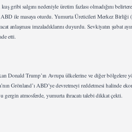
uş gribi salgını nedeniyle üretim fazlası olmadığını belirtere
rek ABD ile masaya oturdu. Yumurta Üreticileri Merkez Birli
acat anlaşması imzaladıklarını duyurdu. Sevkiyatın şubat ayı
de etti.
kan Donald Trump’ın Avrupa ülkelerine ve diğer bölgelere y
rka’nın Grönland’ı ABD’ye devretmeyi reddetmesi halinde ek
 gergin atmosferde, yumurta ihracatı talebi dikkat çekti.