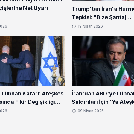
işlerine Net Uyarı
Trump'tan İran'a Hürm
Tepkisi: "Bize Şantaj
Yapamazlar"
2026
19 Nisan 2026
 Lübnan Kararı: Ateşkes
İran'dan ABD'ye Lübna
nda Fikir Değişikliği
Saldırıları İçin 'Ya Ate
Savaş' Çağrısı
2026
09 Nisan 2026