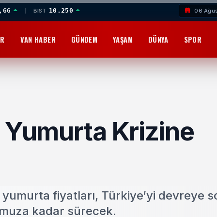
,66
10.250
BIST
06 Ağu
OR
VAN HABER
GÜNDEM
YAŞAM
DÜNYA
SPOR
n Yumurta Krizine
yumurta fiyatları, Türkiye’yi devreye s
mmuza kadar sürecek.